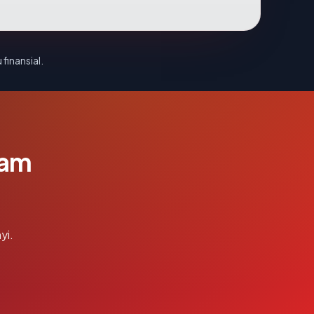
 finansial.
lam
yi.