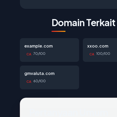
Domain Terkait
example.com
xxoo.com
70/100
100/100
CA
CA
gmvaluta.com
60/100
CA
Pertanyaan Umum