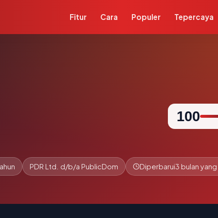
Fitur
Cara
Populer
Tepercaya
100
tahun
PDR Ltd. d/b/a PublicDom
Diperbarui
3 bulan yang 