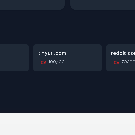
tinyurl.com
reddit.c
100/100
70/10
CA
CA