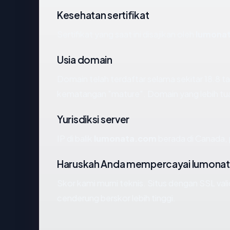
Kesehatan sertifikat
Sertifikat yang saat ini disajikan oleh
lumona
Usia domain
Domain telah terdaftar selama sekitar 18.8
kematangan "mature". Domain yang lebih tua s
Yurisdiksi server
IP di balik
lumonata.com
berada di Canada, p
Haruskah Anda mempercayai lumona
Skor kami murni teknis. Situs dengan SSL val
cenderung berskor lebih tinggi.