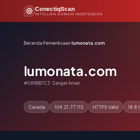
ConectiqScan
INTELIJEN DOMAIN INDEPENDEN
Beranda
›
Pemeriksaan
›
lumonata.com
lumonata.com
#089BB7C3 · Sangat Aman
Canada
104.21.77.113
HTTPS Valid
18.8 