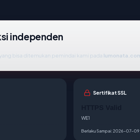
si independen
ik yang bisa ditemukan pemindai kami pada
lumonata.co
Sertifikat SSL
HTTPS Valid
WE1
Berlaku Sampai:
2026-07-09