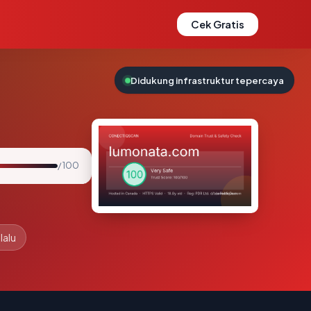
Cek Gratis
Didukung infrastruktur tepercaya
/ 100
lalu