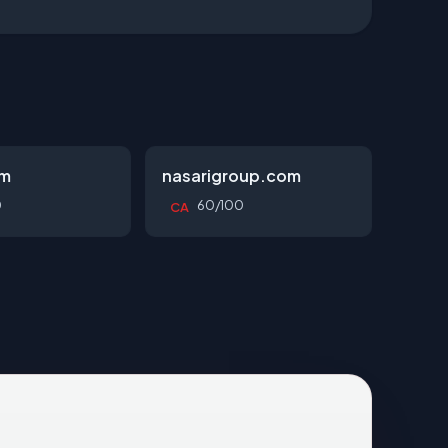
om
nasarigroup.com
0
60/100
CA