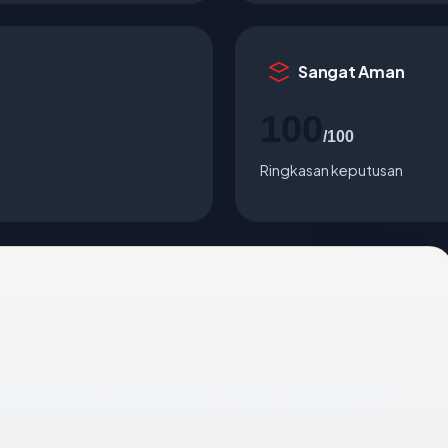
Sangat Aman
100
/100
Ringkasan keputusan
egara Canada, usia 18.8 tahun, SSL OK, registrar PDR