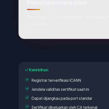
Posisi lumonata.com
Pada skala 0-100, pemeriksaan otomatis 
"very_safe".
Kelebihan
Registrar terverifikasi ICANN
Jendela validitas sertifikat saat ini
Dapat dijangkau pada port standar
Sertifikat dikeluarkan oleh CA terkenal