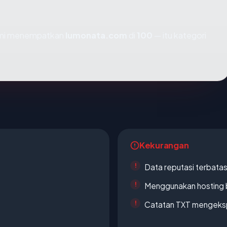
kami menempatkan
lumonata.com
di
100
— itu kategori
Kekurangan
Data reputasi terbata
Menggunakan hosting 
Catatan TXT mengeksp