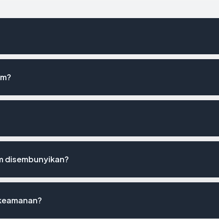
om?
m disembunyikan?
 keamanan?