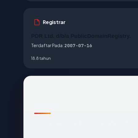
Registrar
PDR Ltd. d/b/a PublicDomainRegistry.
Terdaftar Pada:
2007-07-16
18.8 tahun
Sekilas
Cara tercepat membaca
lumonata.com
: n
Ltd. d/b/a PublicDomainRegistry.com.