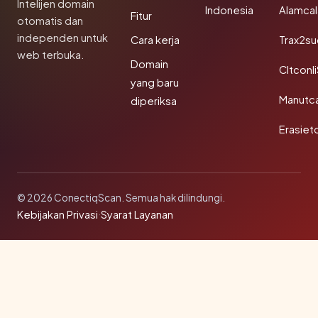
Intelijen domain
Indonesia
Alamca
Fitur
otomatis dan
independen untuk
Cara kerja
Trax2s
web terbuka.
Domain
Cltconl
yang baru
Manutc
diperiksa
Erasiet
© 2026 ConectiqScan. Semua hak dilindungi.
Kebijakan Privasi
·
Syarat Layanan