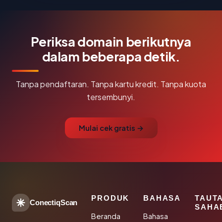
Periksa domain berikutnya
dalam beberapa detik.
Tanpa pendaftaran. Tanpa kartu kredit. Tanpa kuota
tersembunyi.
Mulai cek gratis →
PRODUK
BAHASA
TAUT
ConectiqScan
SAHA
Beranda
Bahasa