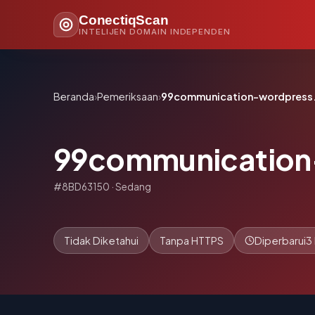
ConectiqScan
INTELIJEN DOMAIN INDEPENDEN
Beranda
›
Pemeriksaan
›
99communication-wordpress
99communication
#8BD63150 · Sedang
Tidak Diketahui
Tanpa HTTPS
Diperbarui
3