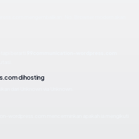
ress.com mengembalikan: No. Browser modern akan
tapi berarti
99communication-wordpress.com
tasi.
.com dihosting
kan dari Unknown via Unknown.
on-wordpress.com mencerminkan apakah ia mengikuti