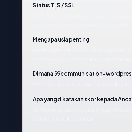
Status TLS / SSL
Handshake TLS ke 99communication-wordp
memperingatkan pengguna ketika ini gagal.
Mengapa usia penting
Rekam jejak ? tahun bukan bukti legitimasi, te
punya waktu untuk mengakumulasi sinyal repu
Di mana 99communication-wordpress
99communication-wordpress.com dioperasi
Apa yang dikatakan skor kepada Anda
Skor kepercayaan otomatis 99communicati
praktik infrastruktur standar.