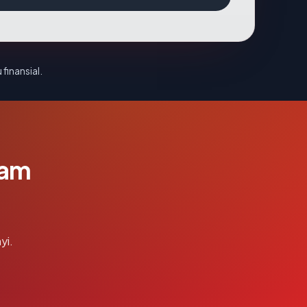
 finansial.
lam
yi.