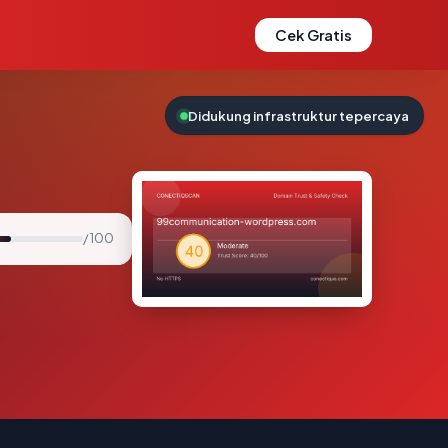
Cek Gratis
Didukung infrastruktur tepercaya
/ 100