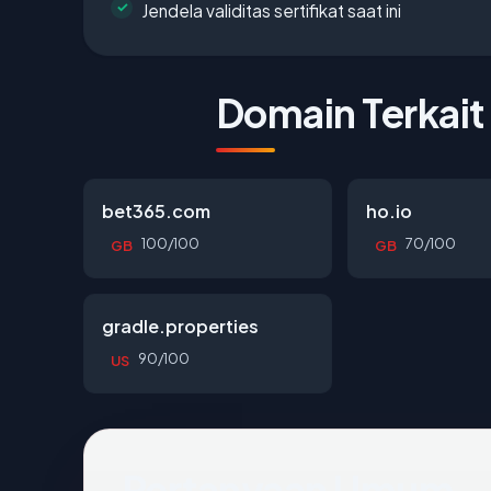
Jendela validitas sertifikat saat ini
Domain Terkait
bet365.com
ho.io
100/100
70/100
GB
GB
gradle.properties
90/100
US
Pertanyaan Umum