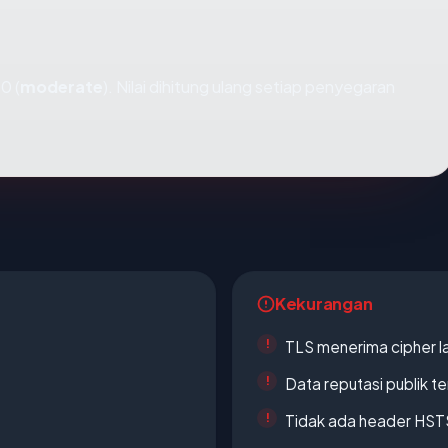
0 (
moderate
). Nilai dihitung ulang setiap penyegaran
Kekurangan
TLS menerima cipher 
Data reputasi publik t
Tidak ada header HST