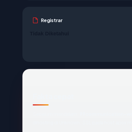
Registrar
Tidak Diketahui
Fakta cepat
Sebelum mendalam:
99communication-w
dihosting di Unknown. SSL pada host apex 