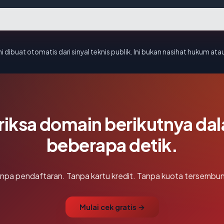
i dibuat otomatis dari sinyal teknis publik. Ini bukan nasihat hukum atau
riksa domain berikutnya da
beberapa detik.
npa pendaftaran. Tanpa kartu kredit. Tanpa kuota tersembun
Mulai cek gratis →