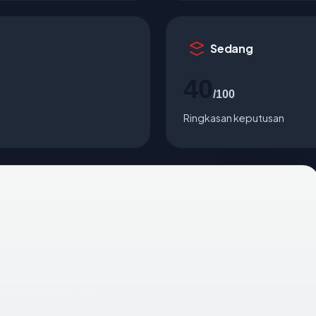
Sedang
40
/100
Ringkasan keputusan
ordpress.com
terdaftar melalui Unknown dan saat ini
mengembalikan: No.