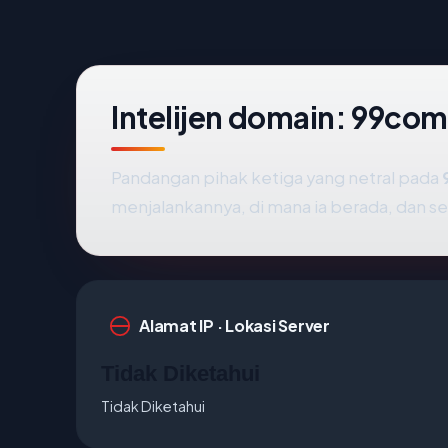
Intelijen domain: 99c
Pandangan pihak ketiga yang netral pada
menjalankannya, di mana ia berada, dan 
Alamat IP · Lokasi Server
Tidak Diketahui
Tidak Diketahui