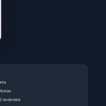
lama
erbatas
S terdeteksi