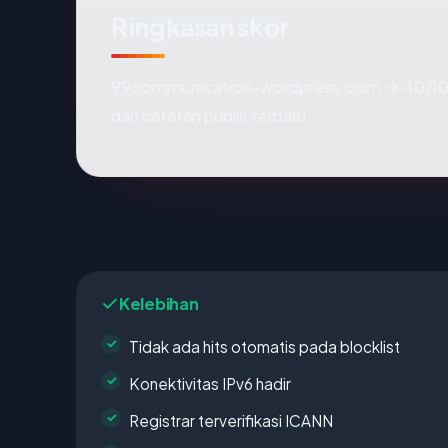
Ringkasan skor
99communication-wordpress.com → 40/10
dari catatan publik terbaru.
Kelebihan
Tidak ada hits otomatis pada blocklist
Konektivitas IPv6 hadir
Registrar terverifikasi ICANN