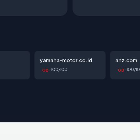
yamaha-motor.co.id
anz.com
100/100
100/1
GB
GB