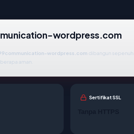
ommunication-wordpress.com
99communication-wordpress.com
dibangun sepenuhny
seberapa aman.
Sertifikat SSL
Tanpa HTTPS