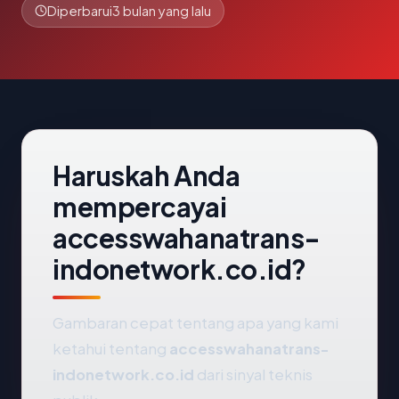
Diperbarui
3 bulan yang lalu
Haruskah Anda
mempercayai
accesswahanatrans-
indonetwork.co.id?
Gambaran cepat tentang apa yang kami
ketahui tentang
accesswahanatrans-
indonetwork.co.id
dari sinyal teknis