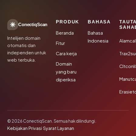
PRODUK
BAHASA
TAUT
ConectiqScan
SAHA
Beranda
Bahasa
Intelijen domain
Indonesia
Alamca
Fitur
otomatis dan
independen untuk
Cara kerja
Trax2s
web terbuka.
Domain
Cltconl
yang baru
Manutc
diperiksa
Erasiet
© 2026 ConectiqScan. Semua hak dilindungi.
Kebijakan Privasi
·
Syarat Layanan