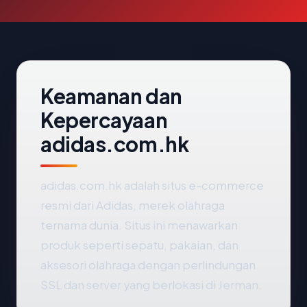
Keamanan dan
Kepercayaan
adidas.com.hk
adidas.com.hk adalah situs e-commerce
resmi dari Adidas, merek olahraga
ternama dunia. Situs ini menawarkan
produk seperti sepatu, pakaian, dan
aksesori olahraga dengan perlindungan
SSL dan server yang berlokasi di Jerman.