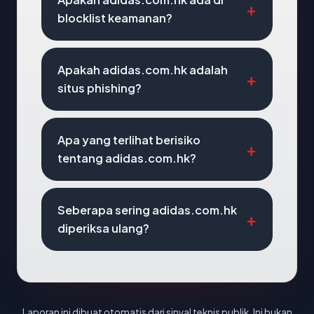
blocklist keamanan?
Apakah adidas.com.hk adalah
situs phishing?
Apa yang terlihat berisiko
tentang adidas.com.hk?
Seberapa sering adidas.com.hk
diperiksa ulang?
Laporan ini dibuat otomatis dari sinyal teknis publik. Ini bukan