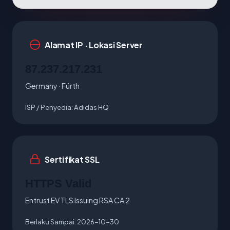
Alamat IP · Lokasi Server
87.237.217.231
Germany · Fürth
ISP / Penyedia:
Adidas HQ
Sertifikat SSL
HTTPS Valid
Entrust EV TLS Issuing RSA CA 2
Berlaku Sampai:
2026-10-30