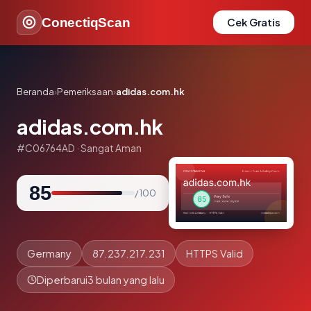
ConectiqScan
Cek Gratis
Beranda
›
Pemeriksaan
›
adidas.com.hk
adidas.com.hk
#C06764AD · Sangat Aman
85
/ 100
Germany
87.237.217.231
HTTPS Valid
Diperbarui
3 bulan yang lalu