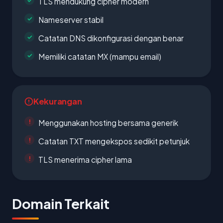
TLS mendukung cipher modern
Nameserver stabil
Catatan DNS dikonfigurasi dengan benar
Memiliki catatan MX (mampu email)
Kekurangan
Menggunakan hosting bersama generik
Catatan TXT mengekspos sedikit petunjuk
TLS menerima cipher lama
Domain Terkait