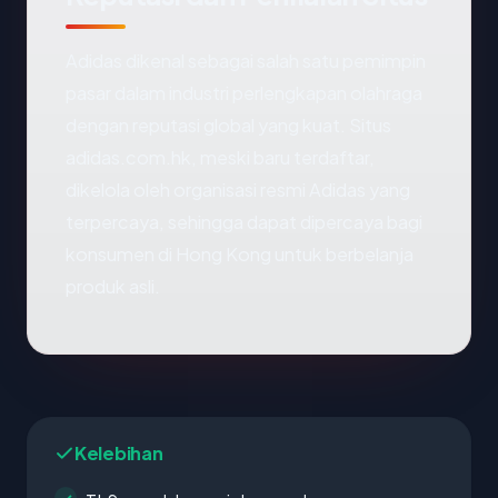
Adidas dikenal sebagai salah satu pemimpin
pasar dalam industri perlengkapan olahraga
dengan reputasi global yang kuat. Situs
adidas.com.hk, meski baru terdaftar,
dikelola oleh organisasi resmi Adidas yang
terpercaya, sehingga dapat dipercaya bagi
konsumen di Hong Kong untuk berbelanja
produk asli.
Kelebihan