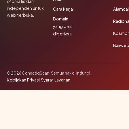
otomatis dan
independen untuk
Cara kerja
Alamca
web terbuka.
Domain
Radioh
yang baru
Kosmon
diperiksa
Baliwe
© 2026 ConectiqScan. Semua hak dilindungi.
Kebijakan Privasi
·
Syarat Layanan