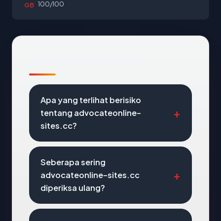
100/100
GB
Pertanyaan Umum
Apa yang terlihat berisiko
tentang advocateonline-
sites.cc?
Seberapa sering
advocateonline-sites.cc
diperiksa ulang?