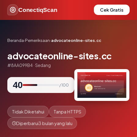
ConectiqScan
Cek Gratis
Beranda
›
Pemeriksaan
›
advocateonline-sites.cc
advocateonline-sites.cc
#8AA099B4 · Sedang
40
/ 100
Tidak Diketahui
Tanpa HTTPS
Diperbarui
3 bulan yang lalu