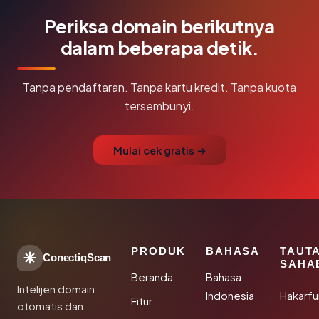
Periksa domain berikutnya
dalam beberapa detik.
Tanpa pendaftaran. Tanpa kartu kredit. Tanpa kuota
tersembunyi.
Mulai cek gratis →
PRODUK
BAHASA
TAUT
ConectiqScan
SAHA
Beranda
Bahasa
Intelijen domain
Indonesia
Hakarfu
Fitur
otomatis dan