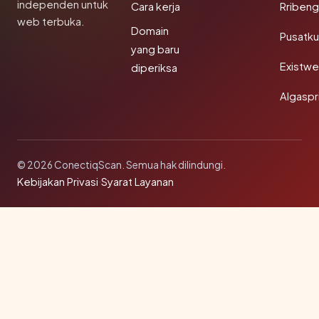
independen untuk
Cara kerja
Rribeng
web terbuka.
Domain
Pusatk
yang baru
Existw
diperiksa
Algaspr
© 2026 ConectiqScan. Semua hak dilindungi.
Kebijakan Privasi
·
Syarat Layanan