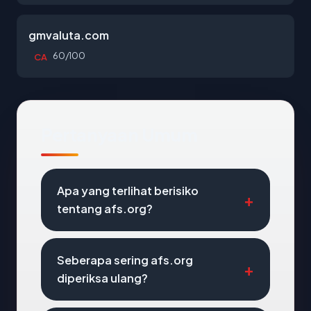
gmvaluta.com
60/100
CA
Pertanyaan Umum
Apa yang terlihat berisiko
tentang afs.org?
Seberapa sering afs.org
diperiksa ulang?