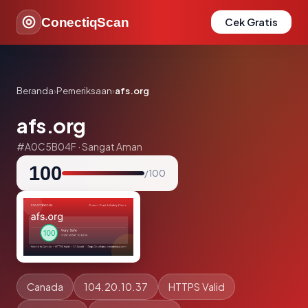
ConectiqScan
Cek Gratis
Beranda
›
Pemeriksaan
›
afs.org
afs.org
#A0C5B04F · Sangat Aman
100
/ 100
Canada
104.20.10.37
HTTPS Valid