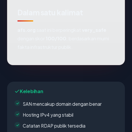
Dalam satu kalimat
afs.org
saat ini berperingkat
very_safe
dengan skor
100/100
, berdasarkan murni
fakta infrastruktur publik.
Kelebihan
SAN mencakup domain dengan benar
Hosting IPv4 yang stabil
Catatan RDAP publik tersedia