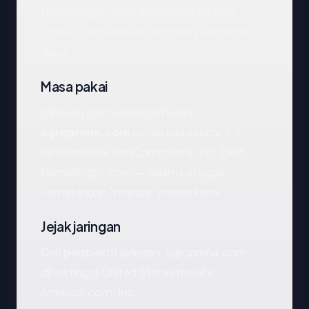
NameBright.com) dan negara (United
States), ini memberi tampilan keamanan
dasar.
Masa pakai
Dihitung dari hari pendaftaran,
agroprima.com
sudah ada sekitar 8.5
tahun melalui TurnCommerce, Inc. DBA
NameBright.com — dalam kategori
kematangan "mature" model kami.
Jejak jaringan
Dari perspektif jaringan, agroprima.com
dihosting di United States melalui
Amazon.com, Inc..