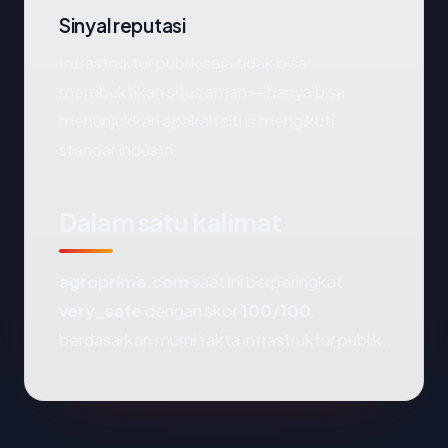
Sinyal reputasi
Infrastruktur publik saja tidak bisa
membuktikan situs aman — hanya bisa
menunjukkan apakah situs mengikuti
standar industri.
Dalam satu kalimat
agroprima.com
saat ini berperingkat
very_safe
dengan skor
100/100
,
berdasarkan murni fakta infrastruktur publik.