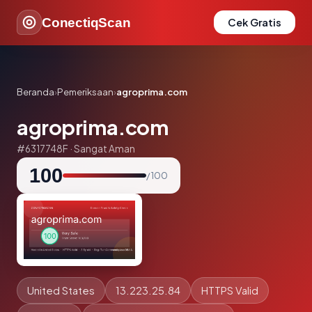
ConectiqScan
Cek Gratis
Beranda
›
Pemeriksaan
›
agroprima.com
agroprima.com
#6317748F · Sangat Aman
100
/ 100
United States
13.223.25.84
HTTPS Valid