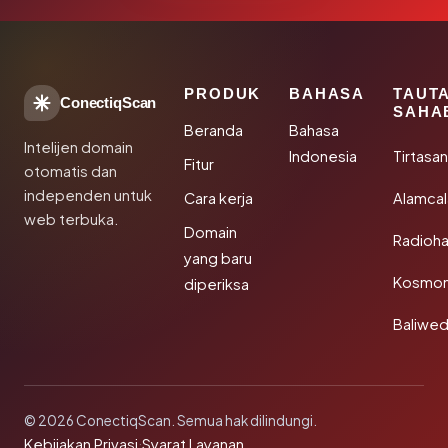
PRODUK
BAHASA
TAUT
ConectiqScan
SAHA
Beranda
Bahasa
Intelijen domain
Indonesia
Tirtasa
Fitur
otomatis dan
independen untuk
Cara kerja
Alamca
web terbuka.
Domain
Radioh
yang baru
Kosmon
diperiksa
Baliwe
© 2026 ConectiqScan. Semua hak dilindungi.
Kebijakan Privasi
·
Syarat Layanan