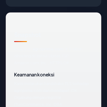
Snapshot
Snapshot
agroprima.com
: 8.5 tahun,
dihosting di United States, ISP
Amazon.com, Inc., HTTPS OK.
Keamanan koneksi
Kami melakukan handshake TLS terhadap
agroprima.com dan mendapat: OK.
Digabung dengan registrar
(TurnCommerce, Inc. DBA