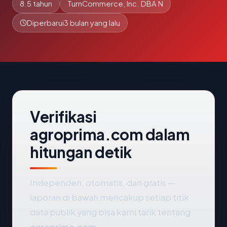
8.5 tahun
TurnCommerce, Inc. DBA N
Diperbarui
3 bulan yang lalu
Verifikasi
agroprima.com dalam
hitungan detik
Independen, otomatis, dan gratis —
laporan di bawah mencakup setiap titik
data publik yang bisa kami tarik tentang
agroprima.com
.