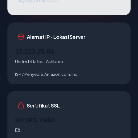
Alamat IP · Lokasi Server
13.223.25.84
United States · Ashburn
ISP / Penyedia:
Amazon.com, Inc.
Sertifikat SSL
HTTPS Valid
E8