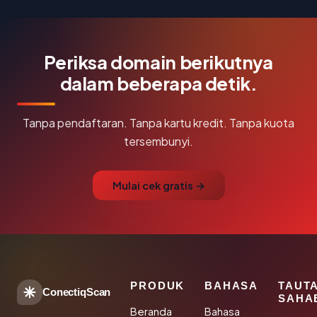
Periksa domain berikutnya
dalam beberapa detik.
Tanpa pendaftaran. Tanpa kartu kredit. Tanpa kuota
tersembunyi.
Mulai cek gratis →
PRODUK
BAHASA
TAUT
ConectiqScan
SAHA
Beranda
Bahasa