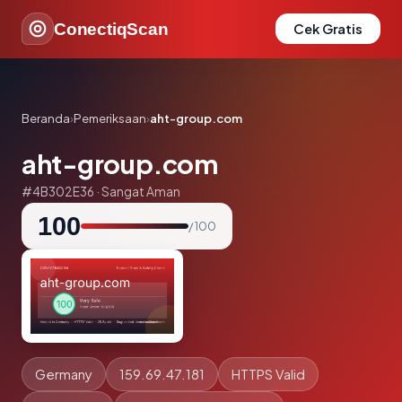
ConectiqScan
Cek Gratis
Beranda
›
Pemeriksaan
›
aht-group.com
aht-group.com
#4B302E36 · Sangat Aman
100
/ 100
Germany
159.69.47.181
HTTPS Valid