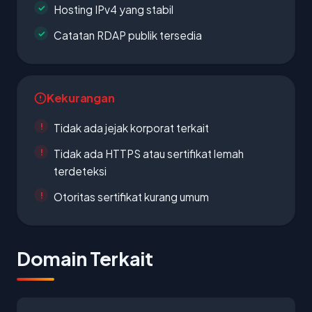
Hosting IPv4 yang stabil
Catatan RDAP publik tersedia
Kekurangan
Tidak ada jejak korporat terkait
Tidak ada HTTPS atau sertifikat lemah
terdeteksi
Otoritas sertifikat kurang umum
Domain Terkait