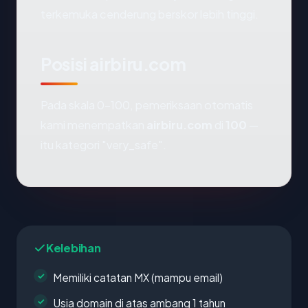
terkemuka cenderung berskor lebih tinggi.
Posisi airbiru.com
Pada skala 0-100, pemeriksaan otomatis
kami menempatkan
airbiru.com
di
100
—
itu kategori "very_safe".
Kelebihan
Memiliki catatan MX (mampu email)
Usia domain di atas ambang 1 tahun