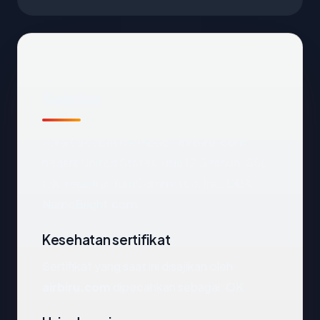
Sekilas
Cara tercepat membaca
airbiru.com
:
negara United States, usia 12.3 tahun, SSL
OK, registrar TurnCommerce, Inc. DBA
NameBright.com.
Kesehatan sertifikat
Sertifikat yang saat ini disajikan oleh
airbiru.com
dipecahkan sebagai: OK.