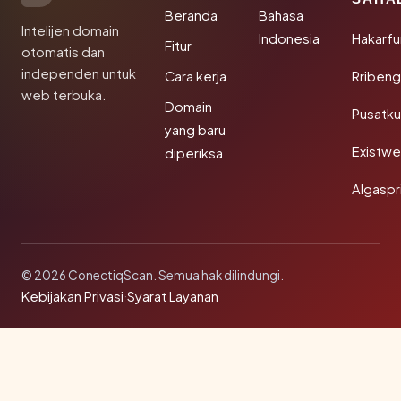
Beranda
Bahasa
Intelijen domain
Indonesia
Hakarfu
Fitur
otomatis dan
independen untuk
Cara kerja
Rribeng
web terbuka.
Domain
Pusatk
yang baru
Existw
diperiksa
Algaspr
© 2026 ConectiqScan. Semua hak dilindungi.
Kebijakan Privasi
·
Syarat Layanan