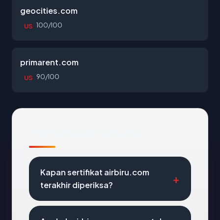
geocities.com
100/100
US
primarent.com
90/100
US
Pertanyaan Umum
Kapan sertifikat airbiru.com
terakhir diperiksa?