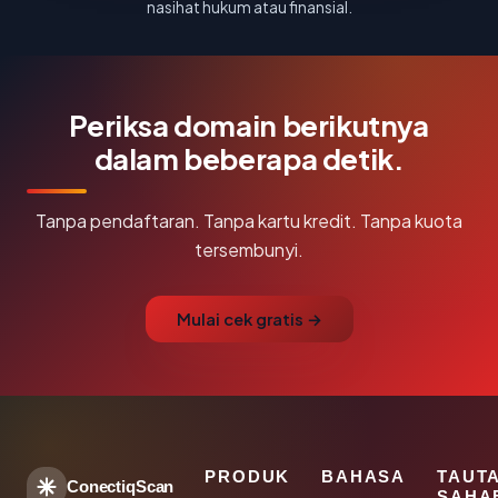
nasihat hukum atau finansial.
Periksa domain berikutnya
dalam beberapa detik.
Tanpa pendaftaran. Tanpa kartu kredit. Tanpa kuota
tersembunyi.
Mulai cek gratis →
PRODUK
BAHASA
TAUT
ConectiqScan
SAHA