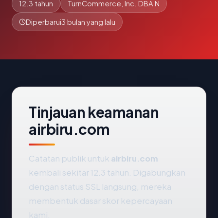
12.3 tahun
TurnCommerce, Inc. DBA N
Diperbarui
3 bulan yang lalu
Tinjauan keamanan
airbiru.com
Catatan publik untuk
airbiru.com
kembali sekitar 12.3 tahun. Digabungkan
dengan status SSL langsung, mereka
membentuk dasar skor kepercayaan
kami.