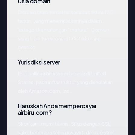
Usia domain
Domain telah terdaftar selama sekitar 12.3
tahun, yang menempatkannya dalam
kategori kematangan "mature". Domain
yang lebih tua secara statistik kurang
berisiko.
Yurisdiksi server
IP di balik
airbiru.com
berada di United
States, pada infrastruktur yang disediakan
oleh Amazon.com, Inc..
Haruskah Anda mempercayai
airbiru.com?
Skor kami murni teknis. Situs dengan SSL
valid, beberapa tahun riwayat, dan registrar