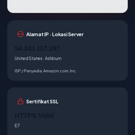
Alamat IP · Lokasi Server
54.243.117.197
United States · Ashburn
ISP / Penyedia:
Amazon.com, Inc.
Sertifikat SSL
HTTPS Valid
E7