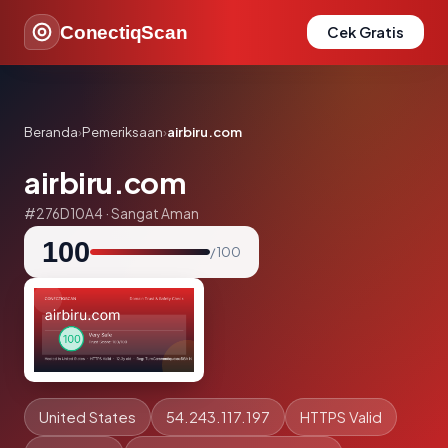
ConectiqScan
Cek Gratis
Beranda
›
Pemeriksaan
›
airbiru.com
airbiru.com
#276D10A4 · Sangat Aman
100
/ 100
United States
54.243.117.197
HTTPS Valid