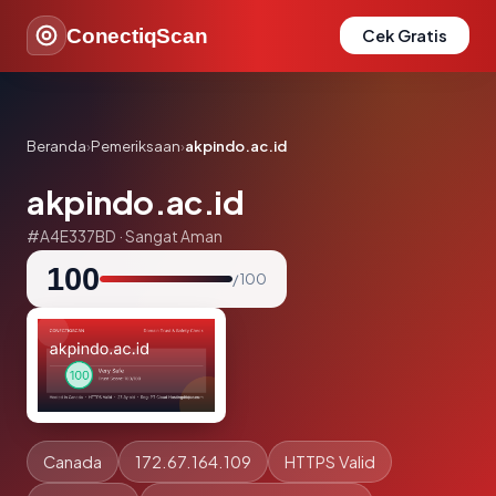
ConectiqScan
Cek Gratis
Beranda
›
Pemeriksaan
›
akpindo.ac.id
akpindo.ac.id
#A4E337BD · Sangat Aman
100
/ 100
Canada
172.67.164.109
HTTPS Valid