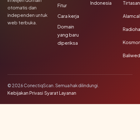
Intelijen domain
Indonesia
Tirtasa
Fitur
otomatis dan
independen untuk
Cara kerja
Alamca
web terbuka.
Domain
Radioh
yang baru
Kosmon
diperiksa
Baliwe
© 2026 ConectiqScan. Semua hak dilindungi.
Kebijakan Privasi
·
Syarat Layanan