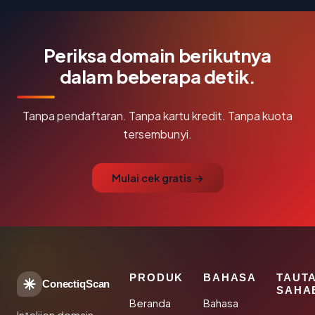
Periksa domain berikutnya
dalam beberapa detik.
Tanpa pendaftaran. Tanpa kartu kredit. Tanpa kuota
tersembunyi.
Mulai cek gratis →
PRODUK
BAHASA
TAUT
ConectiqScan
SAHA
Beranda
Bahasa