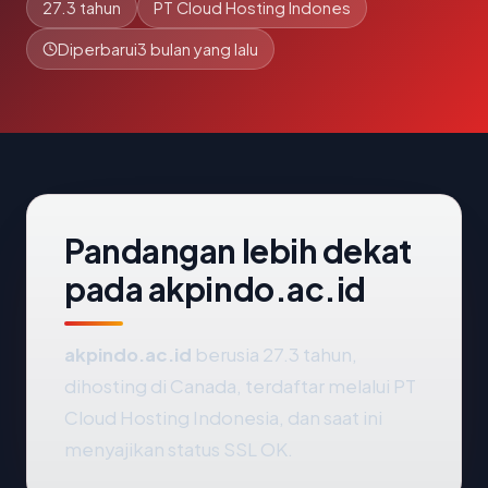
27.3 tahun
PT Cloud Hosting Indones
Diperbarui
3 bulan yang lalu
Pandangan lebih dekat
pada akpindo.ac.id
akpindo.ac.id
berusia 27.3 tahun,
dihosting di Canada, terdaftar melalui PT
Cloud Hosting Indonesia, dan saat ini
menyajikan status SSL OK.