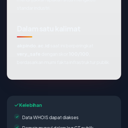
standar industri.
Dalam satu kalimat
akpindo.ac.id
saat ini berperingkat
very_safe
dengan skor
100/100
,
berdasarkan murni fakta infrastruktur publik.
Kelebihan
Data WHOIS dapat diakses
Domain muncul dalam log CT publik