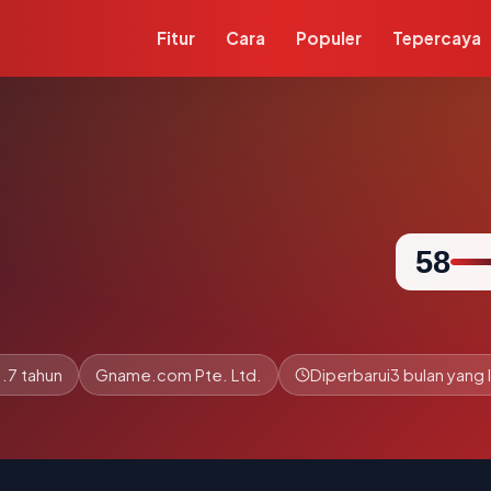
Fitur
Cara
Populer
Tepercaya
58
1.7 tahun
Gname.com Pte. Ltd.
Diperbarui
3 bulan yang l