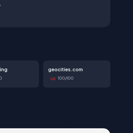
A
ing
geocities.com
0
100/100
US