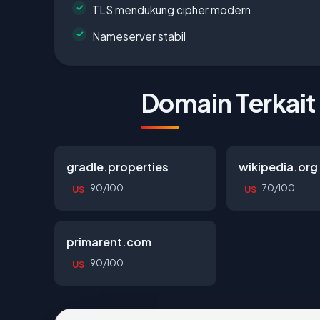
TLS mendukung cipher modern
Nameserver stabil
Domain Terkait
gradle.properties
wikipedia.org
90/100
70/100
US
US
primarent.com
90/100
US