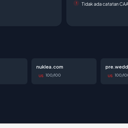
Tidak ada catatan CA
nuklea.com
pre.wedd
100/100
100/10
US
US