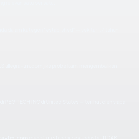
ng relevan satu per satu.
da dalam kategori "established" — sekitar 1.7 tahun
S allegra-tm.com jika probe kami mengembalikan
r di PEG TECH INC di United States — terlihat oleh siapa
gra-tm.com
mengikuti standar pipa industri. TIDAK