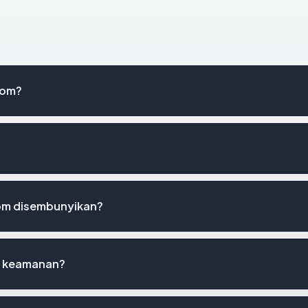
com?
om disembunyikan?
st keamanan?