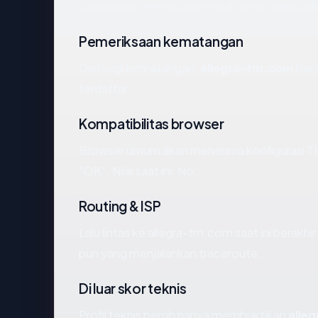
bawah kami menelusuri sinyal-sinyal yang pali
Pemeriksaan kematangan
Dari segi kematangan,
allegra-tm.com
bera
terdaftar.
Kompatibilitas browser
Browser umum akan menerima konfigurasi TL
"OK". Nilai saat ini: No.
Routing & ISP
Lalu lintas ke allegra-tm.com saat ini berakhi
pun yang menjalankan traceroute.
Di luar skor teknis
Profil teknis bersih hanya membuktikan
alle