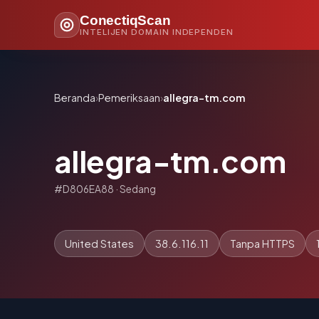
ConectiqScan
INTELIJEN DOMAIN INDEPENDEN
Beranda
›
Pemeriksaan
›
allegra-tm.com
allegra-tm.com
#D806EA88 · Sedang
United States
38.6.116.11
Tanpa HTTPS