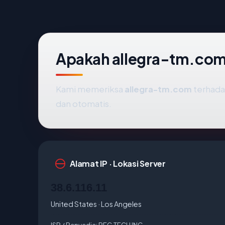
Apakah allegra-tm.com
Kami memeriksa
allegra-tm.com
terhada
dan otomatis.
Alamat IP · Lokasi Server
38.6.116.11
United States · Los Angeles
ISP / Penyedia:
PEG TECH INC