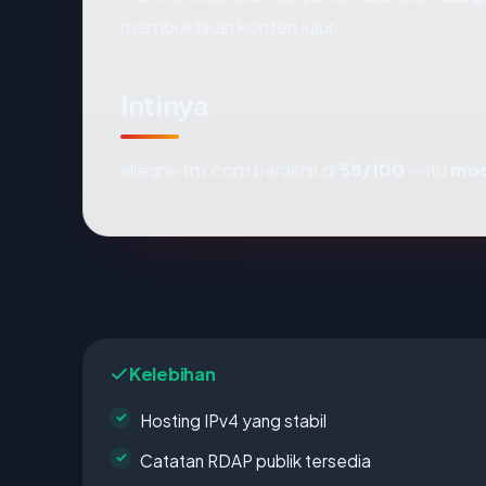
membuktikan konten jujur.
Intinya
allegra-tm.com berakhir di
58/100
— itu
mod
Kelebihan
Hosting IPv4 yang stabil
Catatan RDAP publik tersedia