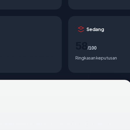
Sedang
58
/100
Ringkasan keputusan
an mengarah ke United States via PEG TECH INC. Di