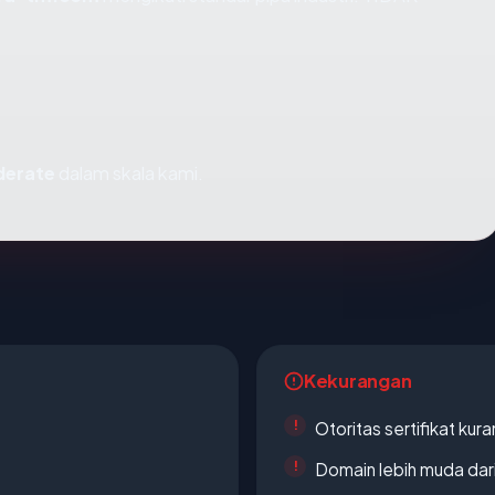
erate
dalam skala kami.
Kekurangan
Otoritas sertifikat ku
Domain lebih muda dari