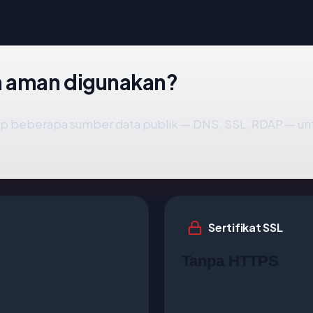
 aman digunakan?
p beberapa sumber data publik — DNS, SSL, RDAP — 
Sertifikat SSL
Tanpa HTTPS