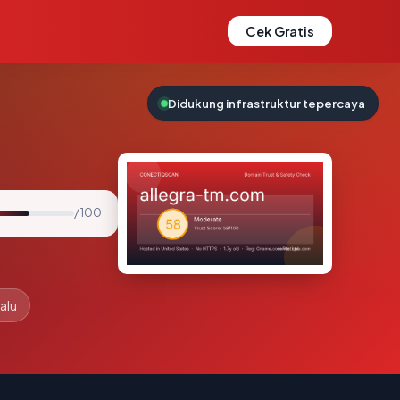
Cek Gratis
Didukung infrastruktur tepercaya
/ 100
alu