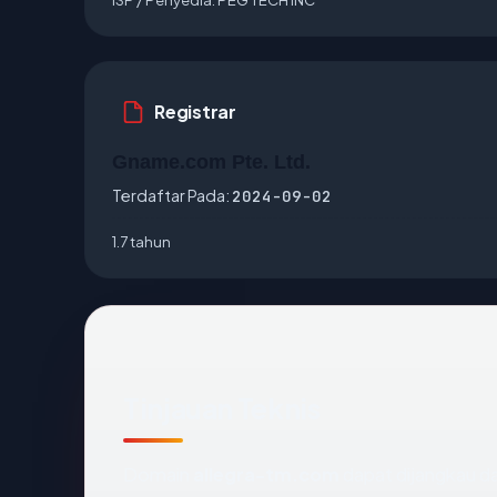
Registrar
Gname.com Pte. Ltd.
Terdaftar Pada:
2024-09-02
1.7 tahun
Tinjauan Teknis
Domain
allegra-tm.com
dapat dijangkau d