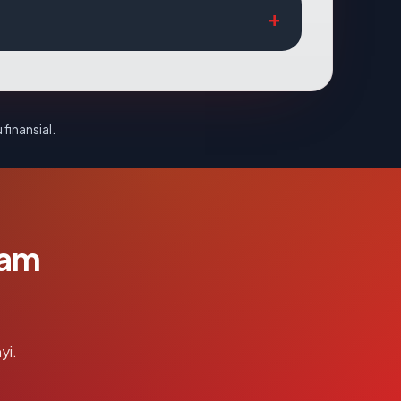
 finansial.
lam
yi.