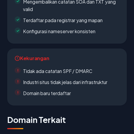
Mengembalikan catatan SOA dan TXT yang
valid
Terdaftar pada registrar yang mapan
Konfigurasi nameserver konsisten
Kekurangan
Tidak ada catatan SPF / DMARC
Industri situs tidak jelas dari infrastruktur
Domain baru terdaftar
Domain Terkait