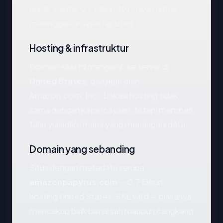
publik sekitar 0.7 tahun. Itu cukup untuk
meninggalkan jejak reputasi.
Hosting & infrastruktur
Domain saat ini mengarah ke server di
United States
, disajikan oleh
Amazon.com, Inc.. Lokasi hosting tidak
sama dengan kepercayaan, tetapi memberi
tahu yurisdiksi mana yang menangani data.
Domain yang sebanding
Situs dengan metadata serupa
amazonpapyrus.com
— 0.7 tahun,
hosting United States, SSL valid — biasanya
mencakup baik bisnis sah maupun cangkang