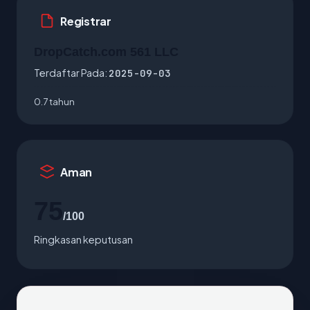
Registrar
DropCatch.com 561 LLC
Terdaftar Pada:
2025-09-03
0.7 tahun
Aman
75
/100
Ringkasan keputusan