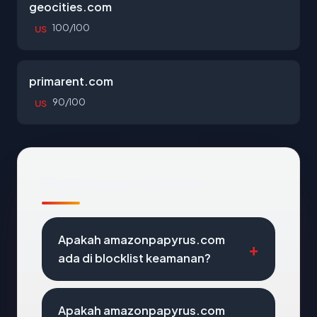
geocities.com
100/100
US
primarent.com
90/100
US
Pertanyaan Umum
Apakah amazonpapyrus.com
ada di blocklist keamanan?
Apakah amazonpapyrus.com