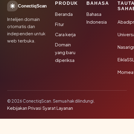
PRODUK
BAHASA
TAUT
ConectiqScan
SAHA
Beranda
Bahasa
Intelijen domain
Indonesia
Abadip
Fitur
otomatis dan
independen untuk
Cara kerja
Univer
web terbuka.
Domain
Nasarig
yang baru
EiklaSS
diperiksa
Momea
© 2026 ConectiqScan. Semua hak dilindungi.
Kebijakan Privasi
·
Syarat Layanan