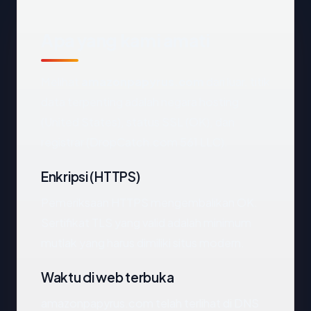
Apa yang kami amati
Melihat
amazonpapyrus.com
dari luar, titik
data terpenting adalah negara hosting
(United States), status SSL (OK), dan
registrar (DropCatch.com 561 LLC).
Enkripsi (HTTPS)
Pemeriksaan HTTPS mengembalikan OK.
Sertifikat TLS yang valid adalah minimum
mutlak yang harus dimiliki situs modern.
Waktu di web terbuka
amazonpapyrus.com telah terlihat di DNS