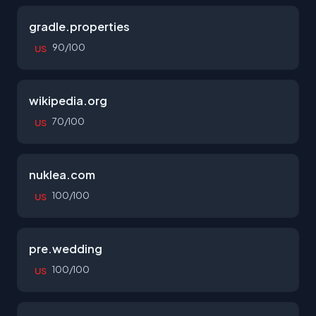
gradle.properties
90/100
US
wikipedia.org
70/100
US
nuklea.com
100/100
US
pre.wedding
100/100
US