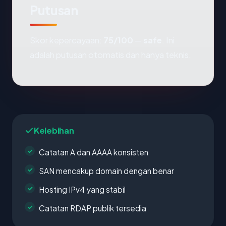
Putusan
Skor kepercayaan:
75/100
—
safe
. Ini
adalah putusan otomatis dan hanya teknis.
Kelebihan
Catatan A dan AAAA konsisten
SAN mencakup domain dengan benar
Hosting IPv4 yang stabil
Catatan RDAP publik tersedia