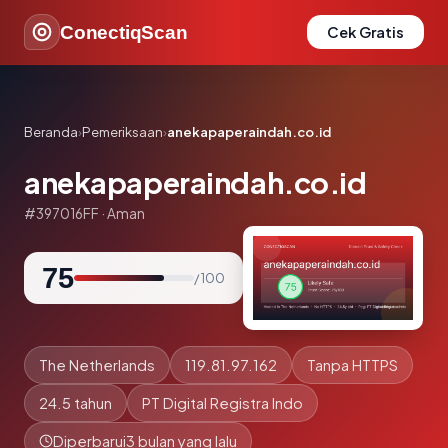
ConectiqScan
Cek Gratis
Beranda
›
Pemeriksaan
›
anekapaperaindah.co.id
anekapaperaindah.co.id
#397016FF · Aman
75
/ 100
The Netherlands
119.81.97.162
Tanpa HTTPS
24.5 tahun
PT Digital Registra Indo
Diperbarui
3 bulan yang lalu