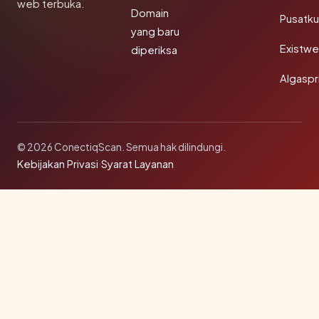
web terbuka.
Domain
Pusatk
yang baru
Existw
diperiksa
Algaspr
© 2026 ConectiqScan. Semua hak dilindungi.
Kebijakan Privasi
·
Syarat Layanan