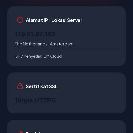
Alamat IP · Lokasi Server
119.81.97.162
The Netherlands · Amsterdam
ISP / Penyedia:
IBM Cloud
Sertifikat SSL
Tanpa HTTPS