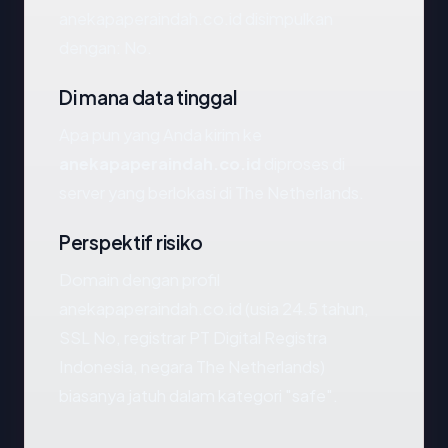
anekapaperaindah.co.id disimpulkan
dengan: No.
Di mana data tinggal
Apa pun yang Anda kirim ke
anekapaperaindah.co.id
diproses di
server yang berlokasi di The Netherlands.
Perspektif risiko
Domain dengan profil
anekapaperaindah.co.id (usia 24.5 tahun,
SSL No, registrar PT Digital Registra
Indonesia, negara The Netherlands)
biasanya jatuh dalam kategori "safe".