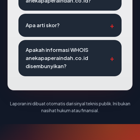
anekapaperaindah.co.id?
Apa arti skor?
Apakah informasi WHOIS
anekapaperaindah.co.id
disembunyikan?
Laporan ini dibuat otomatis dari sinyal teknis publik. Ini bukan
nasihat hukum atau finansial.