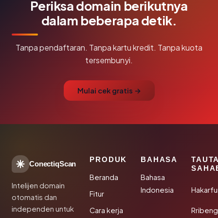
Periksa domain berikutnya
dalam beberapa detik.
Tanpa pendaftaran. Tanpa kartu kredit. Tanpa kuota
tersembunyi.
Mulai cek gratis →
PRODUK
BAHASA
TAUT
ConectiqScan
SAHA
Beranda
Bahasa
Intelijen domain
Indonesia
Hakarfu
Fitur
otomatis dan
independen untuk
Cara kerja
Rribeng