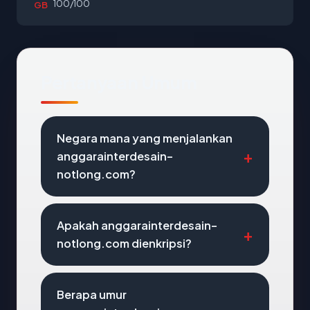
100/100
GB
Pertanyaan Umum
Negara mana yang menjalankan
anggarainterdesain-
notlong.com?
Apakah anggarainterdesain-
notlong.com dienkripsi?
Berapa umur