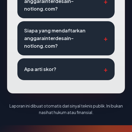
anggarainterdesain-
notlong.com?
Siapa yang mendaftarkan
anggarainterdesain-
notlong.com?
Apa arti skor?
Laporan ini dibuat otomatis dari sinyal teknis publik. Ini bukan
nasihat hukum atau finansial.