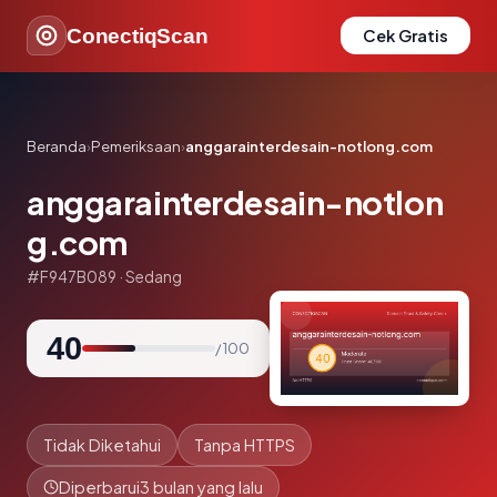
ConectiqScan
Cek Gratis
Beranda
›
Pemeriksaan
›
anggarainterdesain-notlong.com
anggarainterdesain-notlon
g.com
#F947B089 · Sedang
40
/ 100
Tidak Diketahui
Tanpa HTTPS
Diperbarui
3 bulan yang lalu