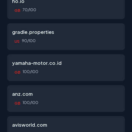
ho.io
70/100
GB
gradle.properties
90/100
US
yamaha-motor.co.id
100/100
GB
anz.com
100/100
GB
avisworld.com