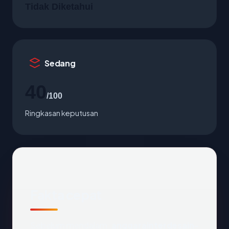
Tidak Diketahui
Sedang
40
/100
Ringkasan keputusan
Fakta cepat
Sebelum mendalam:
anggarainterdesain-