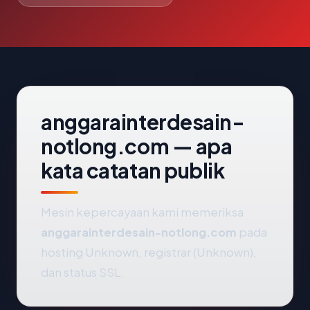
anggarainterdesain-
notlong.com — apa
kata catatan publik
Mesin kepercayaan kami memeriksa
anggarainterdesain-notlong.com
pada
hosting Unknown, registrar (Unknown),
dan status SSL.