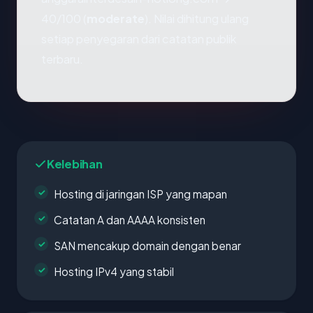
40/100 (
moderate
). Nilai dihitung ulang
setiap penyegaran dari catatan publik
terbaru.
Kelebihan
Hosting di jaringan ISP yang mapan
Catatan A dan AAAA konsisten
SAN mencakup domain dengan benar
Hosting IPv4 yang stabil