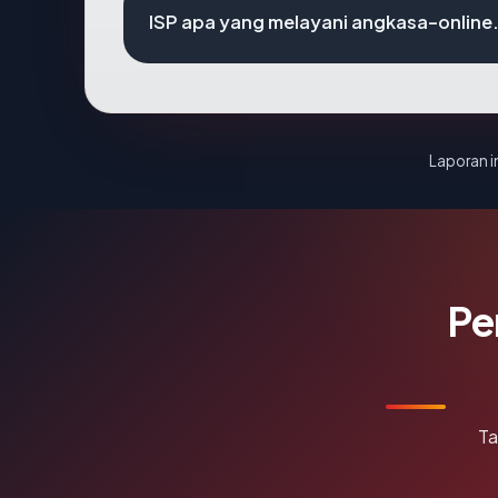
ISP apa yang melayani angkasa-onlin
Laporan in
Pe
Ta