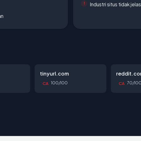
Industri situs tidak jelas
an
tinyurl.com
reddit.c
100/100
70/10
CA
CA