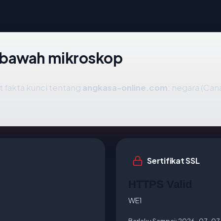
 bawah mikroskop
fakta kunci tentang
angkasa-online.com
: negara (Cana
Sertifikat SSL
HTTPS Valid
WE1
Berlaku Sampai:
2026-07-07