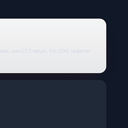
da), usia (27.5 tahun), SSL (OK), registrar