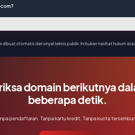
e.com?
i dibuat otomatis dari sinyal teknis publik. Ini bukan nasihat hukum atau
riksa domain berikutnya da
beberapa detik.
npa pendaftaran. Tanpa kartu kredit. Tanpa kuota tersembun