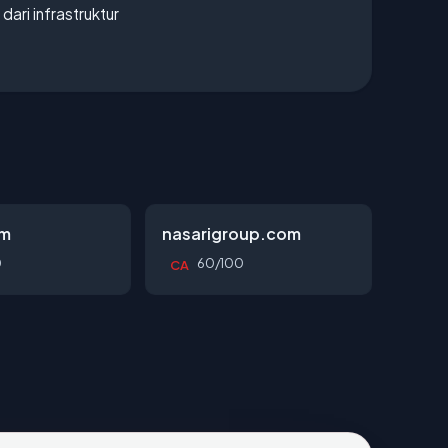
 dari infrastruktur
om
nasarigroup.com
0
60/100
CA