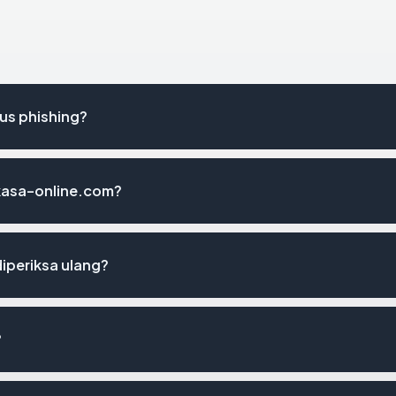
us phishing?
gkasa-online.com?
iperiksa ulang?
?