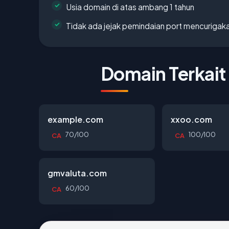
Usia domain di atas ambang 1 tahun
Tidak ada jejak pemindaian port mencurigak
Domain Terkait
example.com
xxoo.com
70/100
100/100
CA
CA
gmvaluta.com
60/100
CA