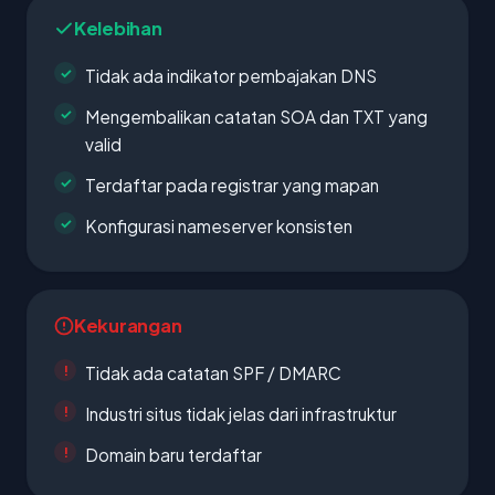
Kelebihan
Tidak ada indikator pembajakan DNS
Mengembalikan catatan SOA dan TXT yang
valid
Terdaftar pada registrar yang mapan
Konfigurasi nameserver konsisten
Kekurangan
Tidak ada catatan SPF / DMARC
Industri situs tidak jelas dari infrastruktur
Domain baru terdaftar