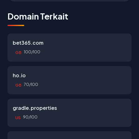
Domain Terkait
bet365.com
100/100
GB
ho.io
70/100
GB
gradle.properties
90/100
US