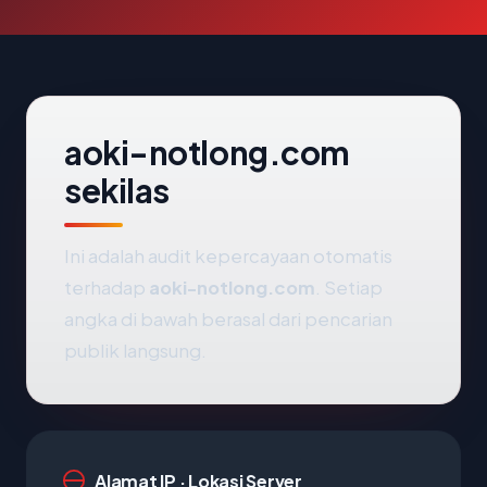
aoki-notlong.com
sekilas
Ini adalah audit kepercayaan otomatis
terhadap
aoki-notlong.com
. Setiap
angka di bawah berasal dari pencarian
publik langsung.
Alamat IP · Lokasi Server