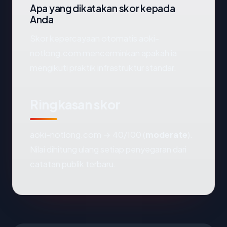
Apa yang dikatakan skor kepada
Anda
Skor kepercayaan otomatis aoki-
notlong.com mencerminkan apakah ia
mengikuti praktik infrastruktur standar.
Ringkasan skor
aoki-notlong.com → 40/100 (
moderate
).
Nilai dihitung ulang setiap penyegaran dari
catatan publik terbaru.