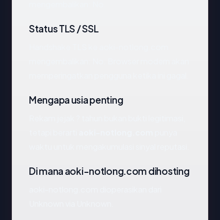
mengembalikan: No.
Status TLS / SSL
Handshake TLS ke aoki-notlong.com
mengembalikan: No. Browser modern akan
memperingatkan pengguna ketika ini gagal.
Mengapa usia penting
Rekam jejak ? tahun bukan bukti legitimasi,
tetapi berarti
aoki-notlong.com
punya
waktu untuk mengakumulasi sinyal reputasi.
Di mana aoki-notlong.com dihosting
aoki-notlong.com dioperasikan dari
Unknown via Unknown.