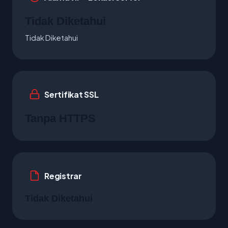
Tidak Diketahui
Tidak Diketahui
Sertifikat SSL
Tanpa HTTPS
Registrar
Tidak Diketahui