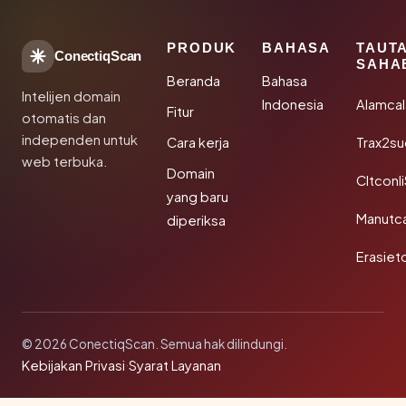
PRODUK
BAHASA
TAUT
ConectiqScan
SAHA
Beranda
Bahasa
Intelijen domain
Indonesia
Alamca
Fitur
otomatis dan
independen untuk
Cara kerja
Trax2s
web terbuka.
Domain
Cltconl
yang baru
Manutc
diperiksa
Erasiet
© 2026 ConectiqScan. Semua hak dilindungi.
Kebijakan Privasi
·
Syarat Layanan