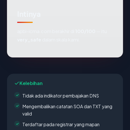
Intinya
apbi-icma.com berakhir di
100/100
— itu
very_safe
dalam skala kami.
Kelebihan
Tidak ada indikator pembajakan DNS
Mengembalikan catatan SOA dan TXT yang
valid
Terdaftar pada registrar yang mapan