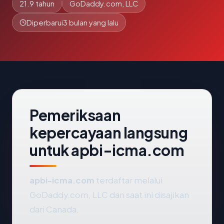
21.9 tahun
GoDaddy.com, LLC
Diperbarui
3 bulan yang lalu
Pemeriksaan
kepercayaan langsung
untuk apbi-icma.com
apbi-icma.com
terdaftar melalui
GoDaddy.com, LLC dan saat ini disajikan
dari Canada.