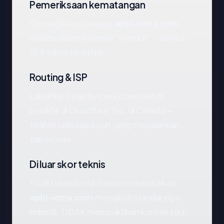
Pemeriksaan kematangan
Dari segi kematangan,
apbi-icma.com
berada dalam kategori "mature" — sekitar
21.9 tahun terdaftar.
Routing & ISP
Lalu lintas ke apbi-icma.com saat ini
berakhir di Cloudflare, Inc. di Canada —
terlihat oleh siapa pun yang menjalankan
traceroute.
Di luar skor teknis
Profil teknis bersih hanya membuktikan
apbi-icma.com
mengikuti standar pipa
industri. TIDAK membuktikan konten jujur.