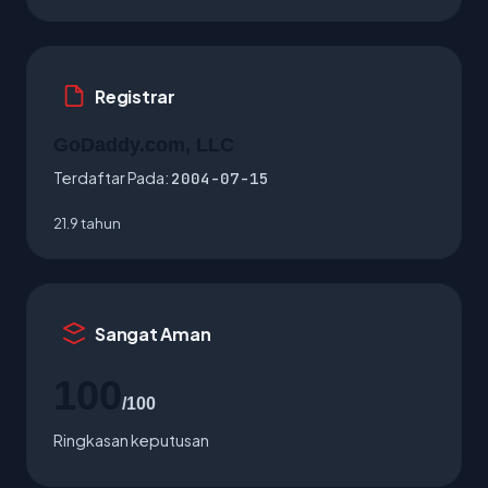
Registrar
GoDaddy.com, LLC
Terdaftar Pada:
2004-07-15
21.9 tahun
Sangat Aman
100
/100
Ringkasan keputusan