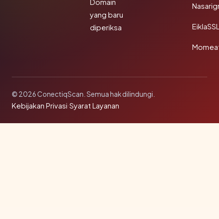
Domain
Nasarig
yang baru
EiklaSS
diperiksa
Momea
© 2026 ConectiqScan. Semua hak dilindungi.
Kebijakan Privasi
·
Syarat Layanan