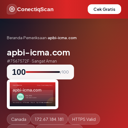
ConectiqScan
Cek Gratis
Beranda
›
Pemeriksaan
›
apbi-icma.com
apbi-icma.com
#7567572F · Sangat Aman
100
/ 100
Canada
172.67.184.181
HTTPS Valid