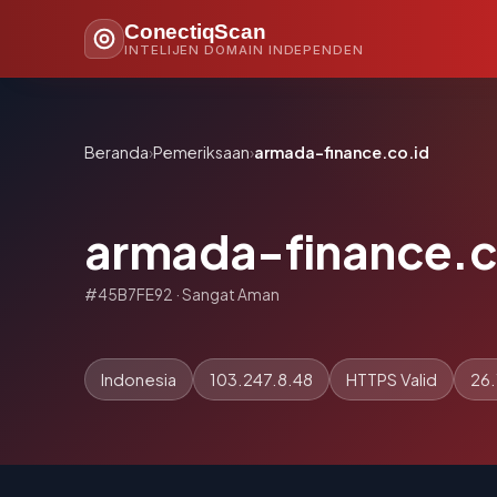
ConectiqScan
INTELIJEN DOMAIN INDEPENDEN
Beranda
›
Pemeriksaan
›
armada-finance.co.id
armada-finance.c
#45B7FE92 · Sangat Aman
Indonesia
103.247.8.48
HTTPS Valid
26.