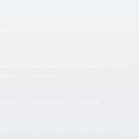
mada-finance.co.id dan mendapat: OK. Digabung
ia) dan negara (Indonesia), ini memberi tampilan
ce.co.id
sudah ada sekitar 26.1 tahun melalui PT Digital
angan "mature" model kami.
id dihosting di Indonesia melalui Rumahweb.
ikan situs aman — hanya bisa menunjukkan apakah situs