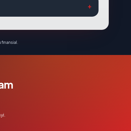
 finansial.
lam
yi.