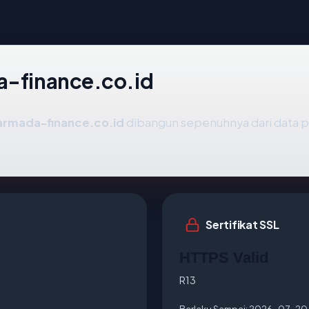
da-finance.co.id
armada-finance.co.id
dibangun sepenuhnya dari data pu
Sertifikat SSL
HTTPS Valid
R13
Berlaku Sampai:
2026-07-20