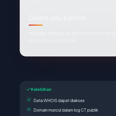
Dalam satu kalimat
armada-finance.co.id
saat ini berperingka
fakta infrastruktur publik.
Kelebihan
Data WHOIS dapat diakses
Domain muncul dalam log CT publik