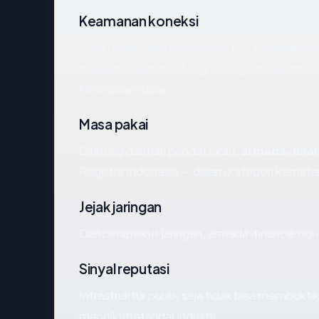
Keamanan koneksi
Kami melakukan handshake TLS terhadap ar
dengan registrar (PT Digital Registra Indones
keamanan dasar.
Masa pakai
Dihitung dari hari pendaftaran,
armada-finan
Registra Indonesia — dalam kategori kemat
Jejak jaringan
Dari perspektif jaringan, armada-finance.co.
Sinyal reputasi
Infrastruktur publik saja tidak bisa membukt
mengikuti standar industri.