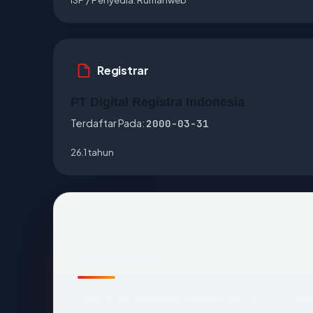
Registrar
PT Digital Registra Indonesia
Terdaftar Pada:
2000-03-31
26.1 tahun
Snapshot
Snapshot
armada-finance.co.id
: 26.1 tah