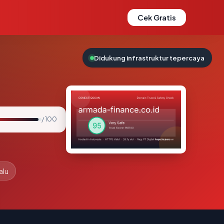
Cek Gratis
Didukung infrastruktur tepercaya
/ 100
alu