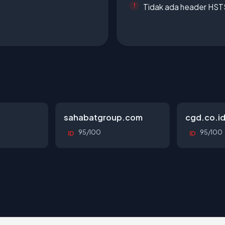
Tidak ada header HST
sahabatgroup.com
cgd.co.i
95/100
95/100
ID
ID