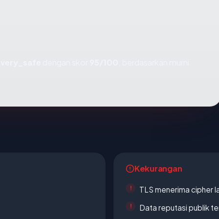
t
very_safe
dengan skor
95/100
, berdasarkan murni
Kekurangan
TLS menerima cipher 
Data reputasi publik t