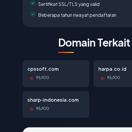
Sertifikat SSL/TLS yang valid
Beberapa tahun riwayat pendaftaran
Domain Terkait
cpssoft.com
harpa.co.id
95/100
95/100
ID
ID
sharp-indonesia.com
95/100
ID