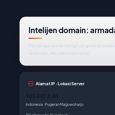
Intelijen domain: arma
Pandangan pihak ketiga yang netral pada
ia berada, dan seberapa aman.
Alamat IP · Lokasi Server
103.247.8.48
Indonesia · Pugeran Maguwoharjo
ISP / Penyedia:
Rumahweb