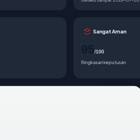
Sangat Aman
95
/100
Ringkasan keputusan
un, dihosting di Indonesia, ISP Rumahweb, HTTPS OK.