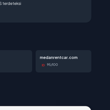
S terdeteksi
d
medanrentcar.com
95/100
ID