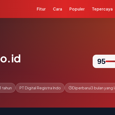
Fitur
Cara
Populer
Tepercaya
o.id
95
1 tahun
PT Digital Registra Indo
Diperbarui
3 bulan yang l