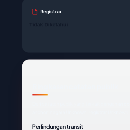
Registrar
Tidak Diketahui
Ringkasan catatan publik
Dari catatan publik yang terkait dengan
asco
anchor: negara Unknown, registrar Unknown, u
Perlindungan transit