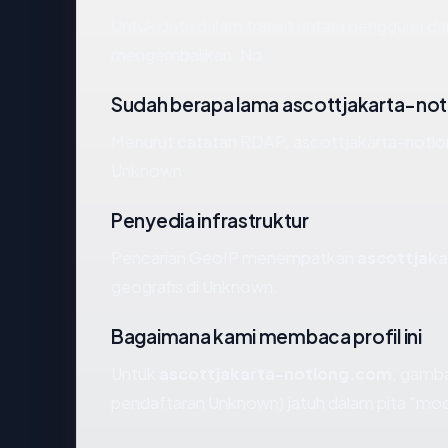
Untuk data dalam transit antara pengguna d
mengembalikan: No.
Sudah berapa lama ascottjakarta-no
Menurut catatan RDAP, ascottjakarta-notlong
Unknown.
Penyedia infrastruktur
Pencarian GeoIP menempatkan
ascottjak
geografis di Unknown.
Bagaimana kami membaca profil ini
Untuk
ascottjakarta-notlong.com
, gamb
pendaftaran Unknown) jatuh dalam pita "mo