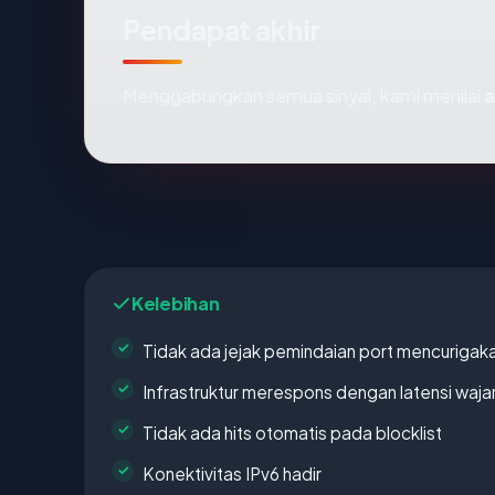
Pendapat akhir
Menggabungkan semua sinyal, kami menilai
a
Kelebihan
Tidak ada jejak pemindaian port mencurigak
Infrastruktur merespons dengan latensi waja
Tidak ada hits otomatis pada blocklist
Konektivitas IPv6 hadir