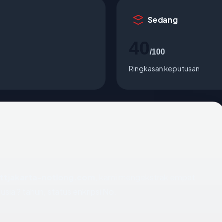
Sedang
40
/100
Ringkasan keputusan
ttjakarta-notlong.com
, kami mengekstrak empat
sia ? tahun, status enkripsi No.