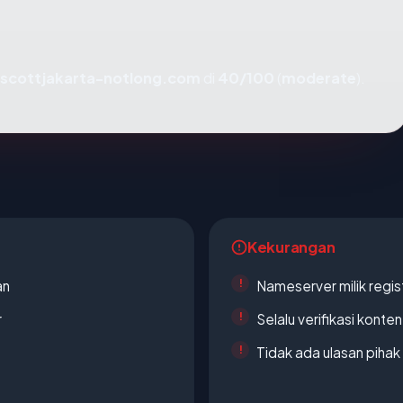
scottjakarta-notlong.com
di
40/100
(
moderate
).
Kekurangan
an
Nameserver milik regi
r
Selalu verifikasi kont
Tidak ada ulasan piha