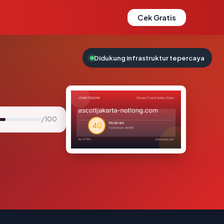
Cek Gratis
Didukung infrastruktur tepercaya
/ 100