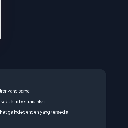
strar yang sama
en sebelum bertransaksi
k ketiga independen yang tersedia