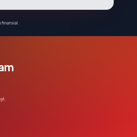
 finansial.
lam
yi.