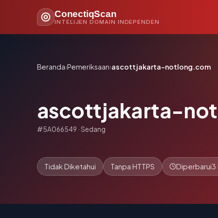
ConectiqScan
INTELIJEN DOMAIN INDEPENDEN
Beranda
›
Pemeriksaan
›
ascottjakarta-notlong.com
ascottjakarta-no
#5A066549 · Sedang
Tidak Diketahui
Tanpa HTTPS
Diperbarui
3