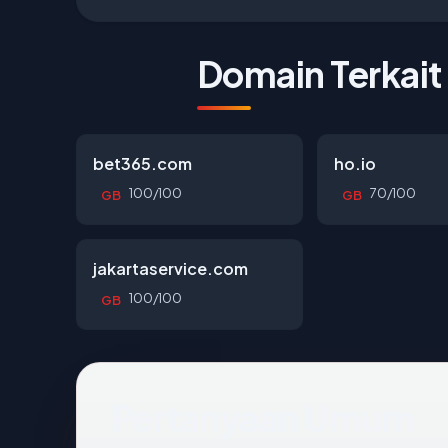
Domain Terkait
bet365.com
ho.io
100/100
70/100
GB
GB
jakartaservice.com
100/100
GB
Pertanyaan Umum