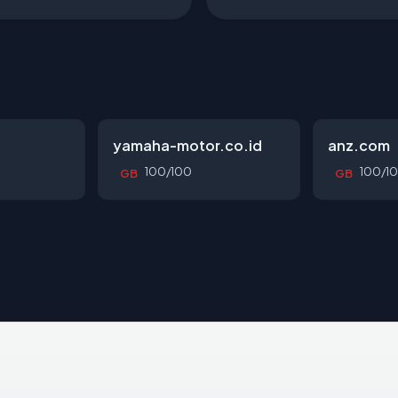
yamaha-motor.co.id
anz.com
100/100
100/1
GB
GB