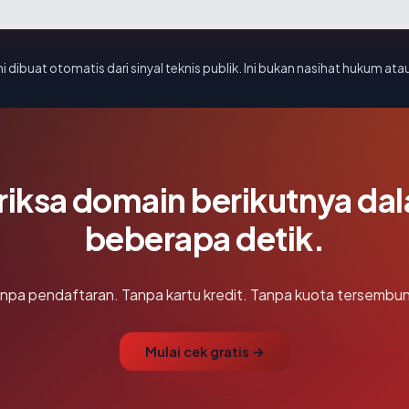
i dibuat otomatis dari sinyal teknis publik. Ini bukan nasihat hukum atau
riksa domain berikutnya da
beberapa detik.
npa pendaftaran. Tanpa kartu kredit. Tanpa kuota tersembun
Mulai cek gratis →