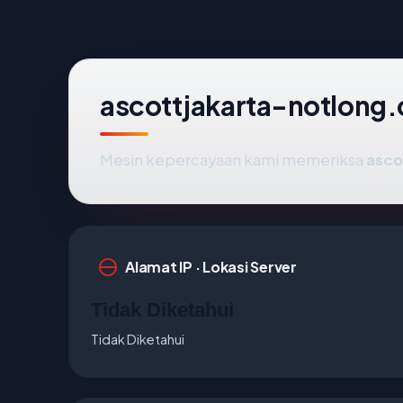
ascottjakarta-notlong.
Mesin kepercayaan kami memeriksa
asco
Alamat IP · Lokasi Server
Tidak Diketahui
Tidak Diketahui