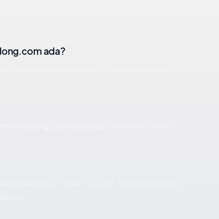
an ascottjakarta-notlong.com, pemeriksaan enkripsi
tlong.com ada?
.com didaftarkan sekitar ? tahun lalu melalui
arta-notlong.com
di jaringan Unknown, secara
aran gabungan (? tahun, SSL No, hosting Unknown,
derate".