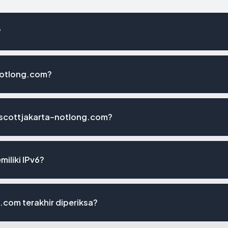
?
notlong.com?
ascottjakarta-notlong.com?
iliki IPv6?
.com terakhir diperiksa?