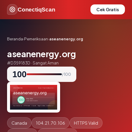
ConectiqScan
Cek Gratis
Beranda
›
Pemeriksaan
›
aseanenergy.org
aseanenergy.org
#D359183D · Sangat Aman
100
/ 100
Canada
104.21.70.106
HTTPS Valid