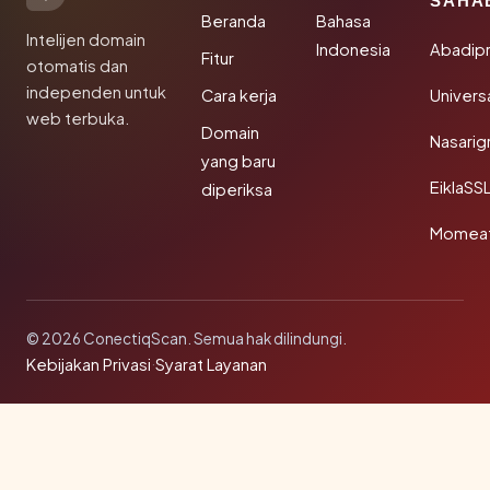
SAHA
Beranda
Bahasa
Intelijen domain
Indonesia
Abadip
Fitur
otomatis dan
independen untuk
Cara kerja
Univer
web terbuka.
Domain
Nasarig
yang baru
EiklaSS
diperiksa
Momea
© 2026 ConectiqScan. Semua hak dilindungi.
Kebijakan Privasi
·
Syarat Layanan