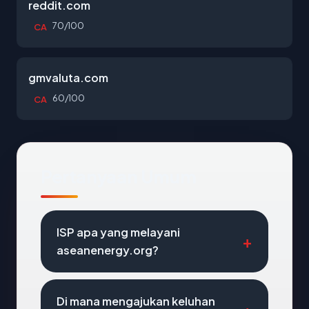
reddit.com
70/100
CA
gmvaluta.com
60/100
CA
Pertanyaan Umum
ISP apa yang melayani
aseanenergy.org?
Di mana mengajukan keluhan