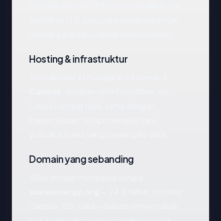
Pemeriksaan HTTPS mengembalikan OK.
Sertifikat TLS yang valid adalah minimum
mutlak yang harus dimiliki situs modern.
Hosting & infrastruktur
Domain saat ini mengarah ke server di
Canada
, disajikan oleh Cloudflare, Inc..
Lokasi hosting tidak sama dengan
kepercayaan, tetapi memberi tahu
yurisdiksi mana yang menangani data.
Domain yang sebanding
Situs dengan metadata serupa
aseanenergy.org
— 24.8 tahun, hosting
Canada, SSL valid — biasanya mencakup
baik bisnis sah maupun cangkang yang