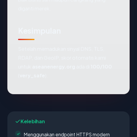
diganti merek.
Kesimpulan
Setelah memadukan sinyal DNS, TLS,
RDAP, dan GeoIP, skor otomatis kami
untuk
aseanenergy.org
ada di
100/100
(
very_safe
).
Kelebihan
Menggunakan endpoint HTTPS modern