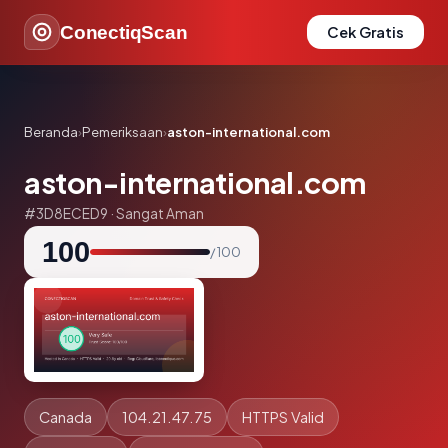
ConectiqScan
Cek Gratis
Beranda
›
Pemeriksaan
›
aston-international.com
aston-international.com
#3D8ECED9 · Sangat Aman
100
/ 100
Canada
104.21.47.75
HTTPS Valid