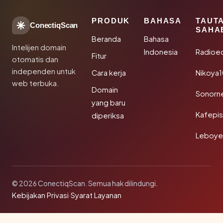
PRODUK
BAHASA
TAUT
ConectiqScan
SAHA
Beranda
Bahasa
Intelijen domain
Indonesia
Radioe
Fitur
otomatis dan
independen untuk
Cara kerja
Nikoya
web terbuka.
Domain
Sonorn
yang baru
Kafepi
diperiksa
Leboye
© 2026 ConectiqScan. Semua hak dilindungi.
Kebijakan Privasi
·
Syarat Layanan