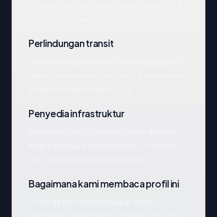
international.com didaftarkan sekitar 20.8
tahun lalu melalui Cloudflare, Inc..
Perlindungan transit
Untuk data dalam transit antara pengguna
dan aston-international.com, pemeriksaan
enkripsi mengembalikan: OK.
Penyedia infrastruktur
Pencarian GeoIP menempatkan
aston-
international.com
di jaringan Cloudflare,
Inc., secara geografis di Canada.
Bagaimana kami membaca profil ini
Untuk
aston-international.com
,
gambaran gabungan (20.8 tahun, SSL OK,