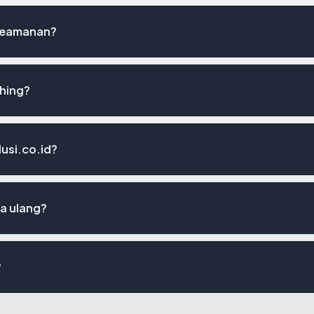
 keamanan?
shing?
lusi.co.id?
sa ulang?
?