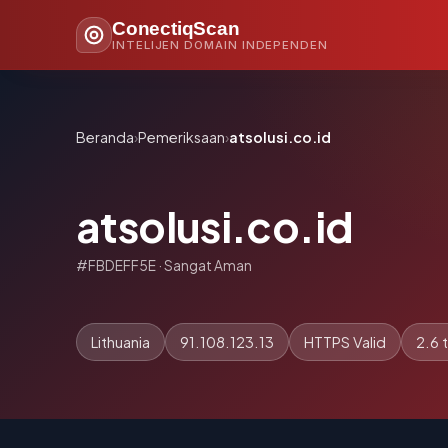
ConectiqScan
INTELIJEN DOMAIN INDEPENDEN
Beranda
›
Pemeriksaan
›
atsolusi.co.id
atsolusi.co.id
#FBDEFF5E · Sangat Aman
Lithuania
91.108.123.13
HTTPS Valid
2.6 