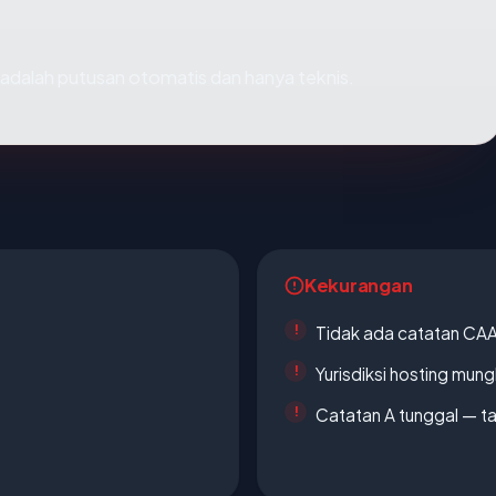
ni adalah putusan otomatis dan hanya teknis.
Kekurangan
Tidak ada catatan CA
Yurisdiksi hosting mun
Catatan A tunggal — ta