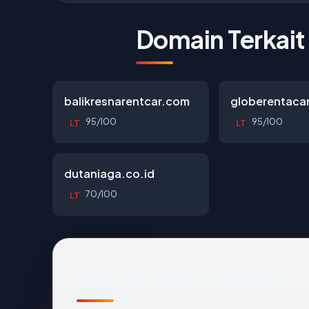
Domain Terkait
balikresnarentcar.com
globerentaca
95/100
95/100
LT
LT
dutaniaga.co.id
70/100
LT
Pertanyaan Umum