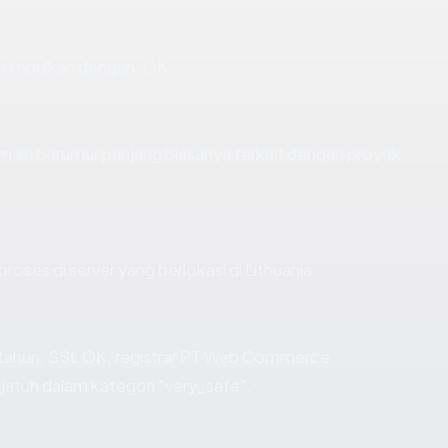
isimpulkan dengan: OK.
Domain berumur panjang biasanya terkait dengan proyek
proses di server yang berlokasi di Lithuania.
.6 tahun, SSL OK, registrar PT Web Commerce
jatuh dalam kategori "very_safe".