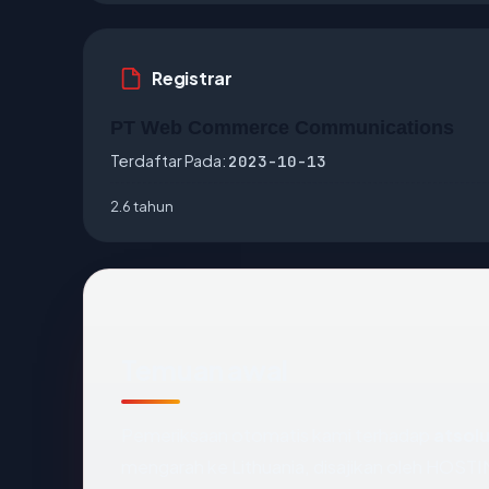
Registrar
PT Web Commerce Communications
Terdaftar Pada:
2023-10-13
2.6 tahun
Temuan awal
Pemeriksaan otomatis kami terhadap
atsolu
mengarah ke Lithuania, disajikan oleh HOS