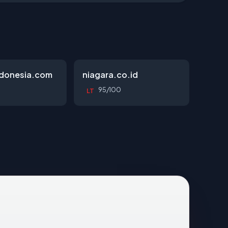
ndonesia.com
niagara.co.id
95/100
LT