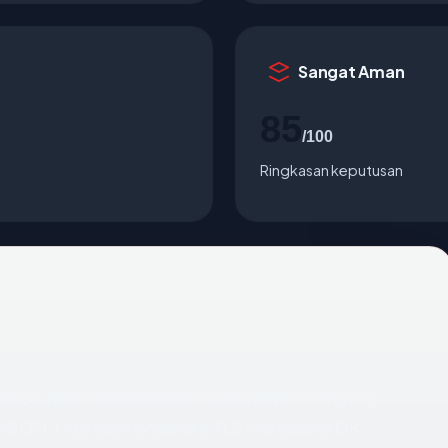
Sangat Aman
85
/100
Ringkasan keputusan
si.co.id
mengembalikan respons DNS bersih yang
TINGER LT, dengan handshake TLS merespons OK.