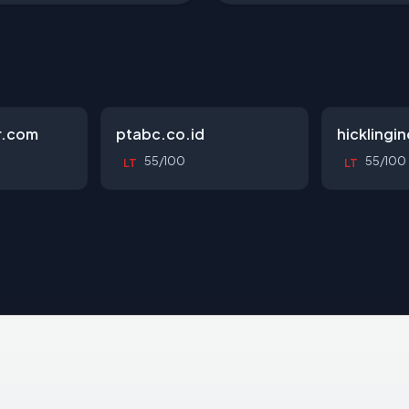
r.com
ptabc.co.id
hicklingi
55/100
55/100
LT
LT