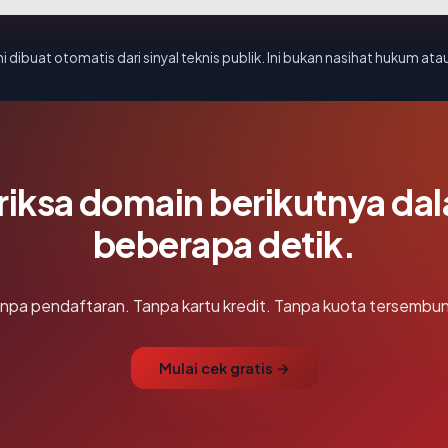
i dibuat otomatis dari sinyal teknis publik. Ini bukan nasihat hukum atau
riksa domain berikutnya da
beberapa detik.
npa pendaftaran. Tanpa kartu kredit. Tanpa kuota tersembun
Mulai cek gratis →