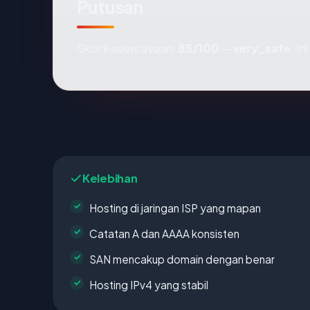
Putusan
Skor kepercayaan:
85/100
—
very_safe
. I
Kelebihan
Hosting di jaringan ISP yang mapan
Catatan A dan AAAA konsisten
SAN mencakup domain dengan benar
Hosting IPv4 yang stabil