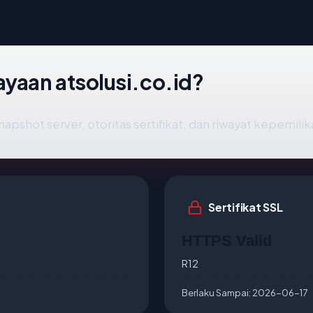
yaan atsolusi.co.id?
napshot server, otoritas sertifikat, dan riwayat kepemilik
Sertifikat SSL
HTTPS Valid
R12
Berlaku Sampai:
2026-06-17