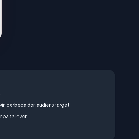
A
gkin berbeda dari audiens target
npa failover