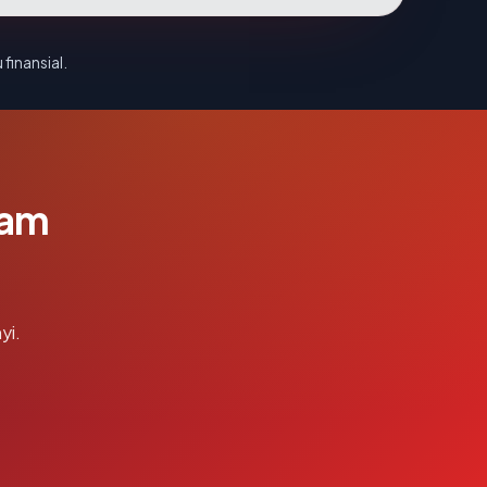
 finansial.
lam
yi.