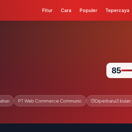
Fitur
Cara
Populer
Tepercaya
85
tahun
PT Web Commerce Communic
Diperbarui
3 bulan 