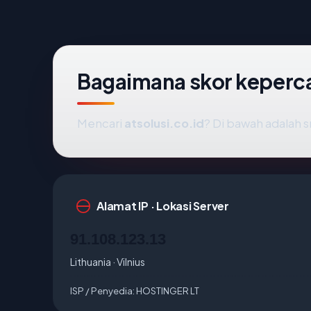
Bagaimana skor keperca
Mencari
atsolusi.co.id
? Di bawah adalah s
Alamat IP · Lokasi Server
91.108.123.13
Lithuania · Vilnius
ISP / Penyedia:
HOSTINGER LT