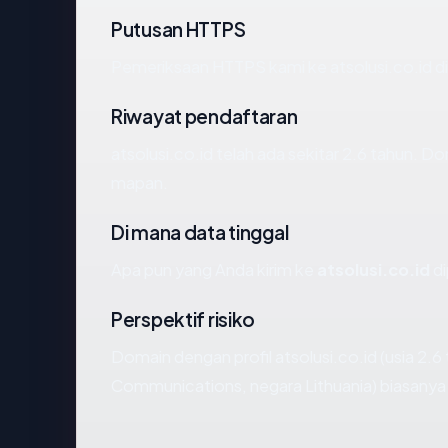
Putusan HTTPS
Pemeriksaan HTTPS kami ke atsolusi.co.id d
Riwayat pendaftaran
atsolusi.co.id telah ada sekitar 2.6 tahun. 
mapan.
Di mana data tinggal
Apa pun yang Anda kirim ke
atsolusi.co.id
di
Perspektif risiko
Domain dengan profil atsolusi.co.id (usia 2
Communications, negara Lithuania) biasanya 