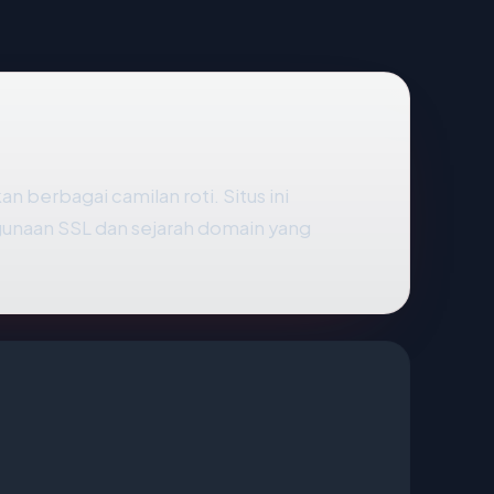
n berbagai camilan roti. Situs ini
gunaan SSL dan sejarah domain yang