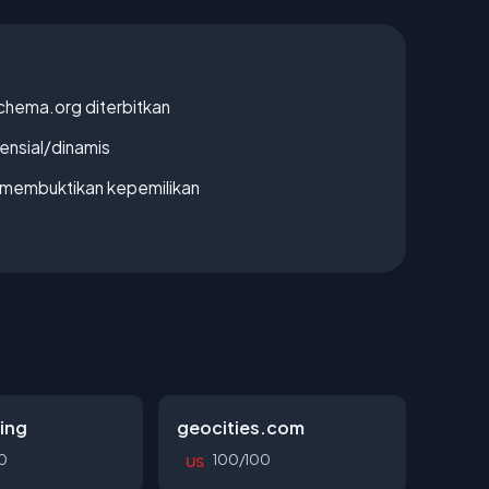
chema.org diterbitkan
densial/dinamis
ak membuktikan kepemilikan
ing
geocities.com
0
100/100
US