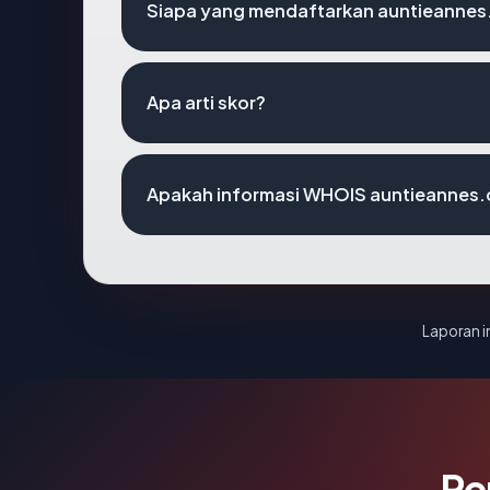
Siapa yang mendaftarkan auntieanne
Apa arti skor?
Apakah informasi WHOIS auntieannes
Laporan in
Pe