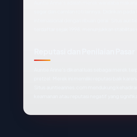
Auntie Anne's adalah merek waralaba makanan
segar dan camilan roti lainnya. Didirikan pad
internasional dengan ribuan gerai. Situs a
terdaftar sejak 1998, menunjukkan stabilita
Reputasi dan Penilaian Pasar
Auntie Anne's dikenal luas sebagai merek te
pretzel. Merek ini memiliki reputasi baik kare
Situs auntieannes.com mendukung kehadiran on
keamanan atau reputasi negatif yang signifika