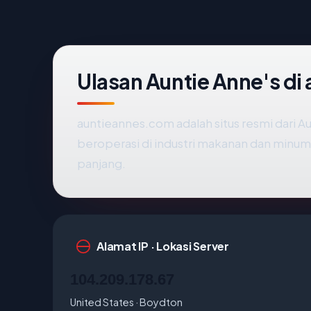
Ulasan Auntie Anne's d
auntieannes.com adalah situs resmi dari Au
beroperasi di industri makanan dan minu
panjang.
Alamat IP · Lokasi Server
104.209.178.67
United States · Boydton