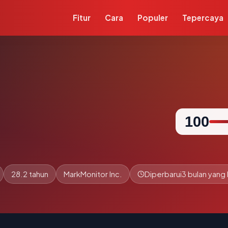
Fitur
Cara
Populer
Tepercaya
100
28.2 tahun
MarkMonitor Inc.
Diperbarui
3 bulan yang 