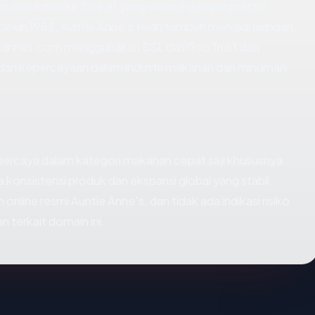
 asal Amerika Serikat yang dikenal dengan pretzel
a tahun 1988, Auntie Anne's telah tumbuh menjadi jaringan
untieannes.com menggunakan SSL dari GeoTrust dan
s dan kepercayaan dalam industri makanan dan minuman.
rpercaya dalam kategori makanan cepat saji khususnya
na konsistensi produk dan ekspansi global yang stabil.
line resmi Auntie Anne's, dan tidak ada indikasi risiko
n terkait domain ini.