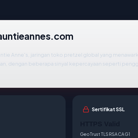
i auntieannes.com
ntie Anne's, jaringan toko pretzel global yang menawarka
man, dengan beberapa sinyal kepercayaan seperti peng
Sertifikat SSL
HTTPS Valid
GeoTrust TLS RSA CA G1