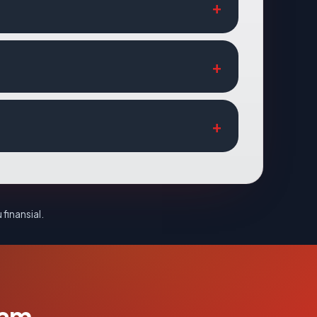
 finansial.
lam