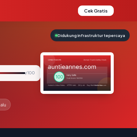
Cek Gratis
Didukung infrastruktur tepercaya
/ 100
lalu