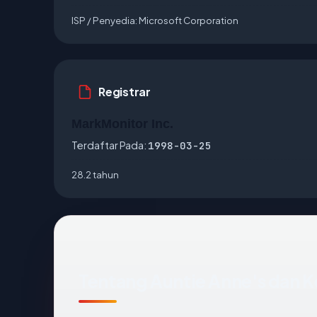
ISP / Penyedia:
Microsoft Corporation
Registrar
MarkMonitor Inc.
Terdaftar Pada:
1998-03-25
28.2 tahun
Tentang Auntie Anne's dan 