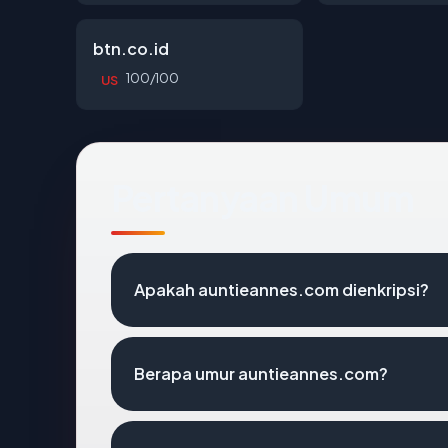
btn.co.id
100/100
US
Pertanyaan Umum
Apakah auntieannes.com dienkripsi?
Berapa umur auntieannes.com?