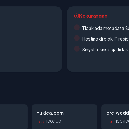
Kekurangan
Tidak ada metadata S
Hosting di blok IP resi
Sinyal teknis saja tid
nuklea.com
pre.wedd
100/100
100/10
US
US