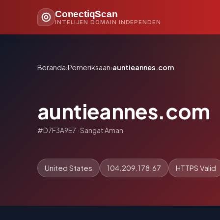
ConectiqScan
INTELIJEN DOMAIN INDEPENDEN
Beranda
›
Pemeriksaan
›
auntieannes.com
auntieannes.com
#D7F3A9E7 · Sangat Aman
United States
104.209.178.67
HTTPS Valid