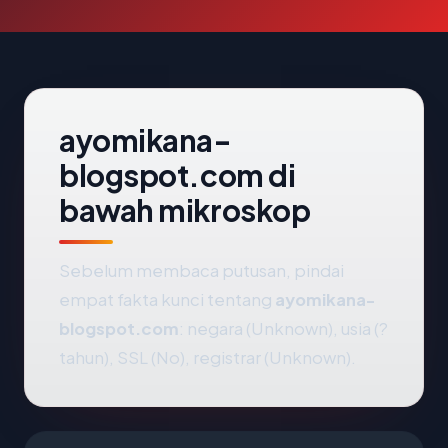
ayomikana-
blogspot.com di
bawah mikroskop
Sebelum membaca putusan, pindai
empat fakta kunci tentang
ayomikana-
blogspot.com
: negara (Unknown), usia (?
tahun), SSL (No), registrar (Unknown).