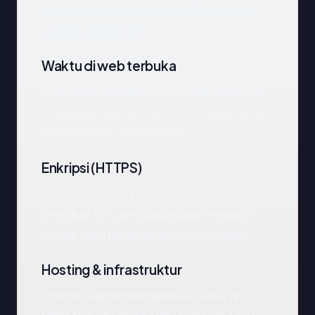
hosting (Unknown), status SSL (No), dan
registrar (Unknown).
Waktu di web terbuka
ayomikana-blogspot.com telah terlihat di
DNS publik sekitar ? tahun. Itu cukup untuk
meninggalkan jejak reputasi.
Enkripsi (HTTPS)
Pemeriksaan HTTPS mengembalikan No.
Sertifikat TLS yang valid adalah minimum
mutlak yang harus dimiliki situs modern.
Hosting & infrastruktur
Domain saat ini mengarah ke server di