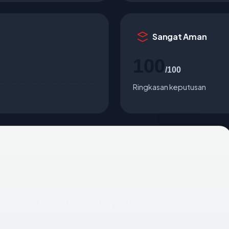
Sangat Aman
100
/100
Ringkasan keputusan
m
: negara United States, usia 27.5 tahun, SSL OK,