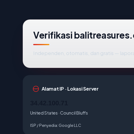
Verifikasi balitreasure
Independen, otomatis, dan gratis — lapora
Alamat IP · Lokasi Server
34.42.100.71
United States · Council Bluffs
ISP / Penyedia:
Google LLC