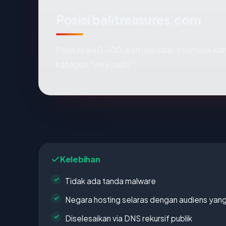
Posisi balitreasures.com
Pada skala 0-100, pemeriksaan otomatis 
kategori "very_safe".
Kelebihan
Tidak ada tanda malware
Negara hosting selaras dengan audiens yan
Diselesaikan via DNS rekursif publik