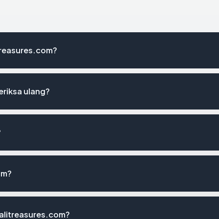
itreasures.com?
eriksa ulang?
?
om?
alitreasures.com?