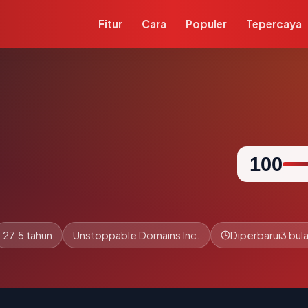
Fitur
Cara
Populer
Tepercaya
100
27.5 tahun
Unstoppable Domains Inc.
Diperbarui
3 bula