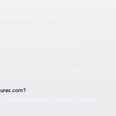
asures.com
dipecahkan sebagai: OK.
 tahun, yang menempatkannya dalam kategori
ecara statistik kurang berisiko.
d States, pada infrastruktur yang disediakan oleh
asures.com?
id, beberapa tahun riwayat, dan registrar terkemuka