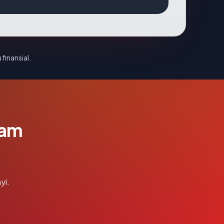
 finansial.
lam
yi.