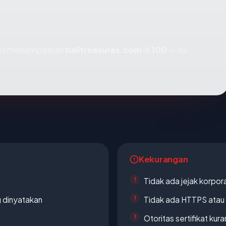
kami menempatkan
balitreasures.com
di
100
— itu
Kekurangan
Tidak ada jejak korpora
g dinyatakan
Tidak ada HTTPS atau s
Otoritas sertifikat ku