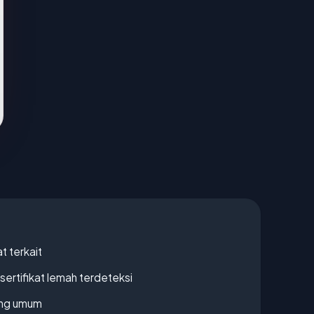
t terkait
ertifikat lemah terdeteksi
rang umum