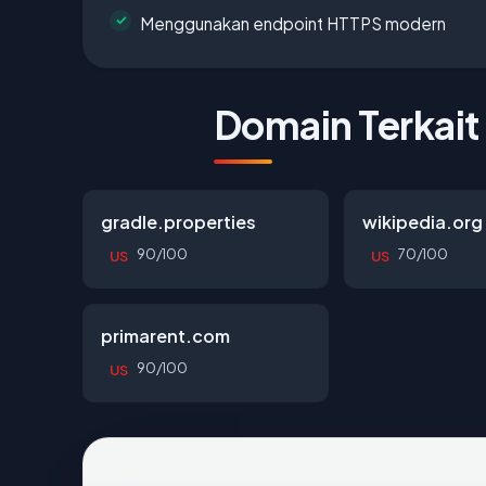
Menggunakan endpoint HTTPS modern
Domain Terkait
gradle.properties
wikipedia.org
90/100
70/100
US
US
primarent.com
90/100
US