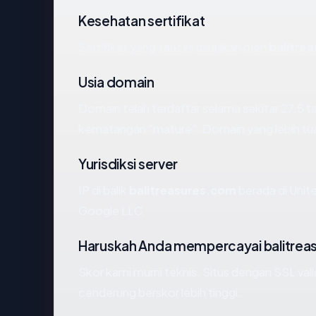
Kesehatan sertifikat
Sertifikat yang saat ini disajikan oleh
balitre
Usia domain
Domain telah terdaftar selama sekitar 27.5
kematangan "mature". Domain yang lebih tua s
Yurisdiksi server
IP di balik
balitreasures.com
berada di Unite
Google LLC.
Haruskah Anda mempercayai balitre
Skor kami murni teknis. Situs dengan SSL val
cenderung berskor lebih tinggi.