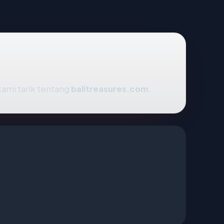
kami tarik tentang
balitreasures.com
.