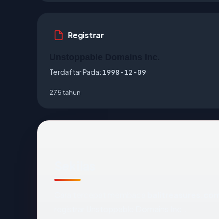
Registrar
Unstoppable Domains Inc.
Terdaftar Pada:
1998-12-09
27.5 tahun
Sekilas
Cara tercepat membaca
balitreasures.co
registrar Unstoppable Domains Inc..