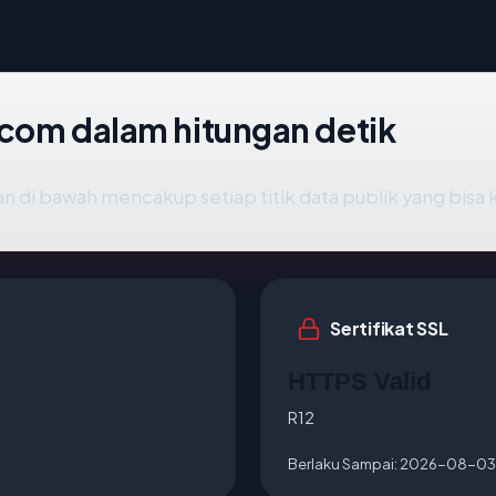
s.com dalam hitungan detik
n di bawah mencakup setiap titik data publik yang bisa 
Sertifikat SSL
HTTPS Valid
R12
Berlaku Sampai:
2026-08-03