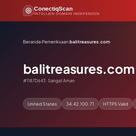
ConectiqScan
INTELIJEN DOMAIN INDEPENDEN
Beranda
›
Pemeriksaan
›
balitreasures.com
balitreasures.com
#1187D643 · Sangat Aman
United States
34.42.100.71
HTTPS Valid