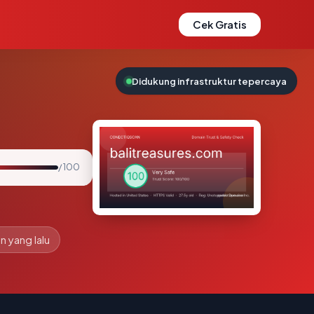
Cek Gratis
Didukung infrastruktur tepercaya
/ 100
n yang lalu