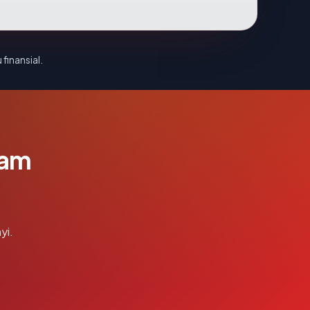
 finansial.
lam
yi.