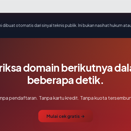
i dibuat otomatis dari sinyal teknis publik. Ini bukan nasihat hukum atau
riksa domain berikutnya da
beberapa detik.
npa pendaftaran. Tanpa kartu kredit. Tanpa kuota tersembun
Mulai cek gratis →