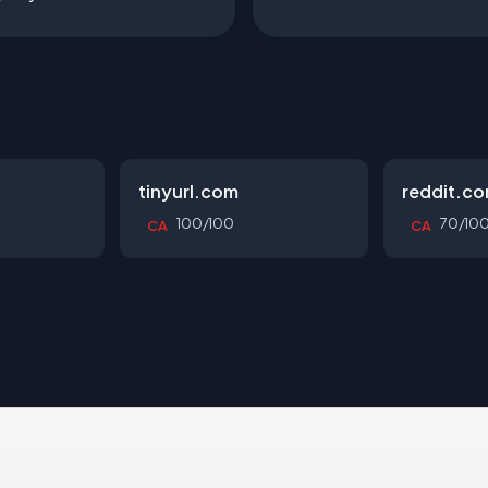
tinyurl.com
reddit.c
100/100
70/10
CA
CA