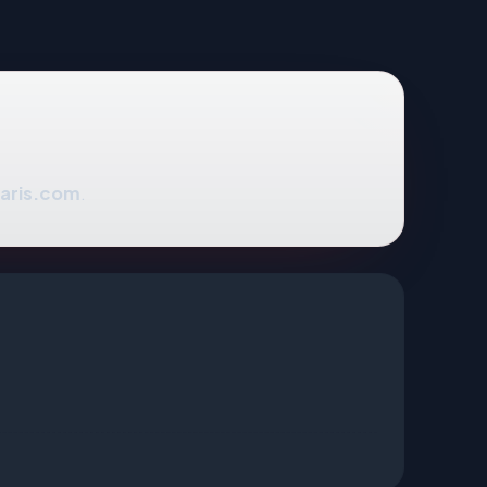
faris.com
.