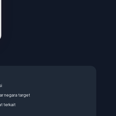
si
uar negara target
t terkait