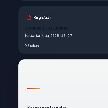
Registrar
Dominet (HK) Limited
Terdaftar Pada:
2025-10-27
0.6 tahun
Snapshot
Snapshot
balitropicalsafaris.com
: 0.6 ta
Keamanan koneksi