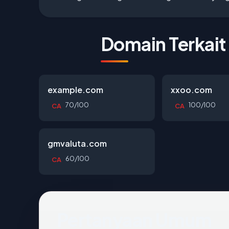
Domain Terkait
example.com
xxoo.com
70/100
100/100
CA
CA
gmvaluta.com
60/100
CA
Pertanyaan Umum