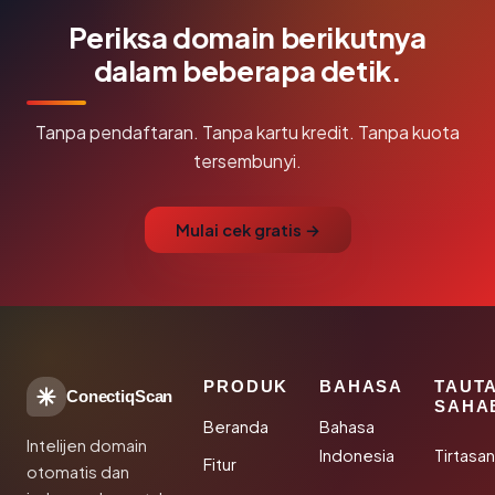
Periksa domain berikutnya
dalam beberapa detik.
Tanpa pendaftaran. Tanpa kartu kredit. Tanpa kuota
tersembunyi.
Mulai cek gratis →
PRODUK
BAHASA
TAUT
ConectiqScan
SAHA
Beranda
Bahasa
Intelijen domain
Indonesia
Tirtasa
Fitur
otomatis dan