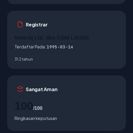
Registrar
Nom-iq Ltd. dba COM LAUDE
Terdaftar Pada:
1995-03-14
31.2 tahun
Sangat Aman
100
/100
Ringkasan keputusan