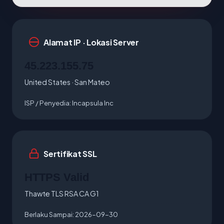
Alamat IP · Lokasi Server
45.223.155.75
United States · San Mateo
ISP / Penyedia:
Incapsula Inc
Sertifikat SSL
HTTPS Valid
Thawte TLS RSA CA G1
Berlaku Sampai:
2026-09-30