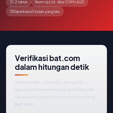
31.2 tahun
Nom-iq Ltd. dba COM LAUD
Diperbarui
3 bulan yang lalu
Verifikasi bat.com
dalam hitungan detik
Independen, otomatis, dan gratis —
laporan di bawah mencakup setiap titik
data publik yang bisa kami tarik tentang
bat.com
.