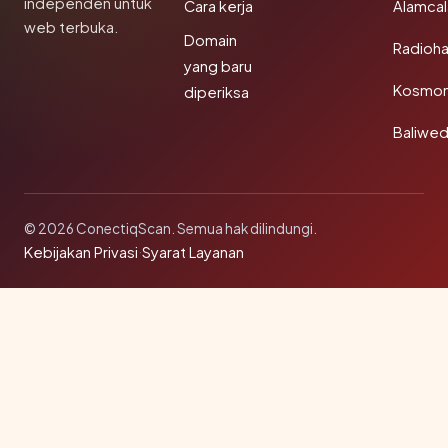
independen untuk
Cara kerja
Alamca
web terbuka.
Domain
Radioh
yang baru
Kosmon
diperiksa
Baliwe
© 2026 ConectiqScan. Semua hak dilindungi.
Kebijakan Privasi
·
Syarat Layanan