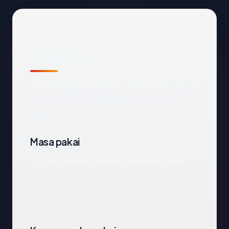
Snapshot
Snapshot
bat.com
: 31.2 tahun, dihosting di
United States, ISP Incapsula Inc, HTTPS
OK.
Masa pakai
Dihitung dari hari pendaftaran,
bat.com
sudah ada sekitar 31.2 tahun melalui Nom-iq
Ltd. dba COM LAUDE — dalam kategori
kematangan "mature" model kami.