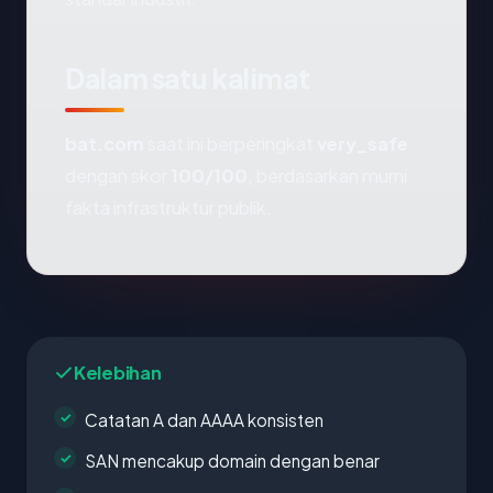
Dalam satu kalimat
bat.com
saat ini berperingkat
very_safe
dengan skor
100/100
, berdasarkan murni
fakta infrastruktur publik.
Kelebihan
Catatan A dan AAAA konsisten
SAN mencakup domain dengan benar