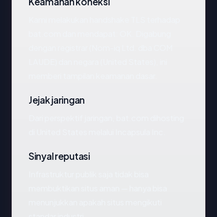
Keamanan koneksi
Kami melakukan handshake TLS terhadap
bat.com dan mendapat: OK. Digabung
dengan registrar (Nom-iq Ltd. dba COM
LAUDE) dan negara (United States), ini
memberi tampilan keamanan dasar.
Jejak jaringan
Dari perspektif jaringan, bat.com dihosting
di United States melalui Incapsula Inc.
Sinyal reputasi
Infrastruktur publik saja tidak bisa
membuktikan situs aman — hanya bisa
menunjukkan apakah situs mengikuti
standar industri.