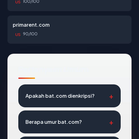
100/100
US
primarent.com
90/100
US
Pertanyaan Umum
Apakah bat.com dienkripsi?
Berapa umur bat.com?