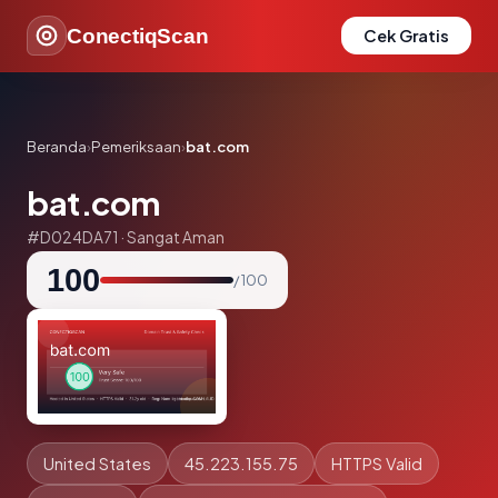
ConectiqScan
Cek Gratis
Beranda
›
Pemeriksaan
›
bat.com
bat.com
#D024DA71 · Sangat Aman
100
/ 100
United States
45.223.155.75
HTTPS Valid