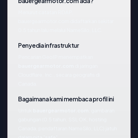
bauergearmotor.com ada?
Menurut catatan RDAP,
bauergearmotor.com didaftarkan sekitar
0.5 tahun lalu melalui NameSilo, LLC.
Penyedia infrastruktur
Pencarian GeoIP menempatkan
bauergearmotor.com
di jaringan
Cloudflare, Inc., secara geografis di
Canada.
Bagaimana kami membaca profil ini
Untuk
bauergearmotor.com
, gambaran
gabungan (0.5 tahun, SSL OK, hosting
Canada, pendaftaran NameSilo, LLC) jatuh
dalam pita "safe".