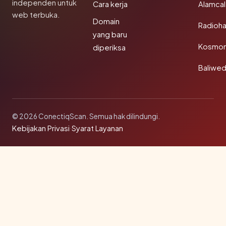
independen untuk
Cara kerja
Alamca
web terbuka.
Domain
Radioh
yang baru
Kosmon
diperiksa
Baliwe
© 2026 ConectiqScan. Semua hak dilindungi.
Kebijakan Privasi
·
Syarat Layanan