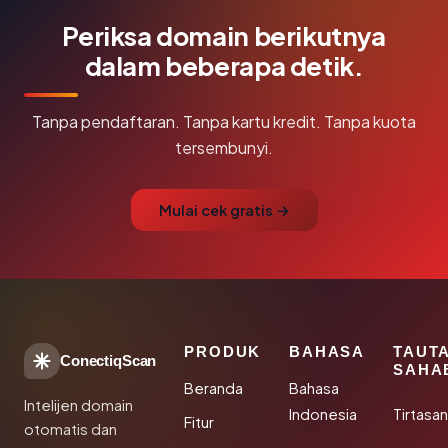
Periksa domain berikutnya
dalam beberapa detik.
Tanpa pendaftaran. Tanpa kartu kredit. Tanpa kuota
tersembunyi.
Mulai cek gratis →
PRODUK
BAHASA
TAUT
ConectiqScan
SAHA
Beranda
Bahasa
Intelijen domain
Indonesia
Tirtasa
Fitur
otomatis dan