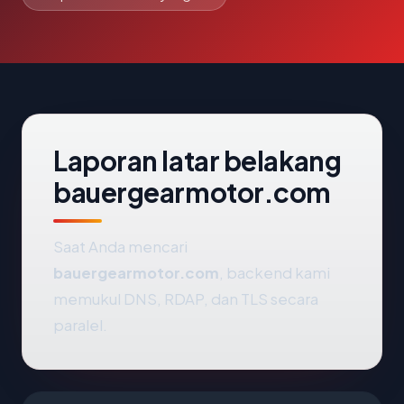
Laporan latar belakang
bauergearmotor.com
Saat Anda mencari
bauergearmotor.com
, backend kami
memukul DNS, RDAP, dan TLS secara
paralel.