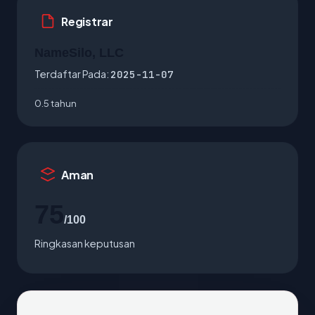
Registrar
NameSilo, LLC
Terdaftar Pada:
2025-11-07
0.5 tahun
Aman
75
/100
Ringkasan keputusan