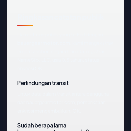
Ringkasan catatan publik
Dari catatan publik yang terkait dengan
bauergearmotor.com
, kami mengekstrak
empat anchor: negara Canada, registrar
NameSilo, LLC, usia 0.5 tahun, status
enkripsi OK.
Perlindungan transit
Untuk data dalam transit antara pengguna
dan bauergearmotor.com, pemeriksaan
enkripsi mengembalikan: OK.
Sudah berapa lama