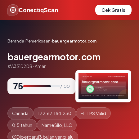
ConectiqScan
Cek Gratis
Beranda
›
Pemeriksaan
›
bauergearmotor.com
bauergearmotor.com
#A331D2DB · Aman
75
/ 100
Canada
172.67.184.230
HTTPS Valid
0.5 tahun
NameSilo, LLC
Diperbarui
3 bulan yang lalu