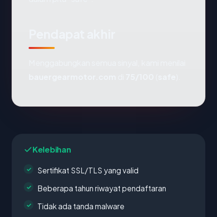
Pendapat akhir
Menggabungkan semua sinyal, kami menilai
bauergearmotor.com
di
75/100
(
safe
).
Kelebihan
Sertifikat SSL/TLS yang valid
Beberapa tahun riwayat pendaftaran
Tidak ada tanda malware