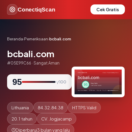
ConectiqScan
Cek Gratis
Beranda
›
Pemeriksaan
›
bcbali.com
bcbali.com
#05E99C66 · Sangat Aman
95
/ 100
Lithuania
84.32.84.38
HTTPS Valid
20.1 tahun
CV. Jogjacamp
Diperbarui
3 bulan yang lalu