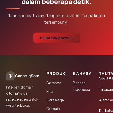
dalam beberapa detik.
Tanpa pendaftaran. Tanpa kartu kredit. Tanpa kuota
tersembunyi.
Mulai cek gratis →
PRODUK
BAHASA
TAUT
ConectiqScan
SAHA
Beranda
Bahasa
Intelijen domain
Indonesia
Tirtasa
Fitur
otomatis dan
independen untuk
Cara kerja
Alamca
web terbuka.
Domain
Radioh