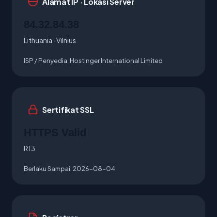
Alamat IP · Lokasi Server
84.32.84.38
Lithuania · Vilnius
ISP / Penyedia:
Hostinger International Limited
Sertifikat SSL
HTTPS Valid
R13
Berlaku Sampai:
2026-08-04