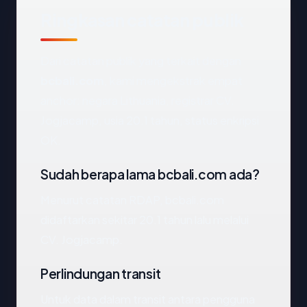
Ringkasan catatan publik
Dari catatan publik yang terkait dengan
bcbali.com
, kami mengekstrak empat
anchor: negara Lithuania, registrar CV.
Jogjacamp, usia 20.1 tahun, status enkripsi
OK.
Sudah berapa lama bcbali.com ada?
Menurut catatan RDAP, bcbali.com
didaftarkan sekitar 20.1 tahun lalu melalui
CV. Jogjacamp.
Perlindungan transit
Untuk data dalam transit antara pengguna