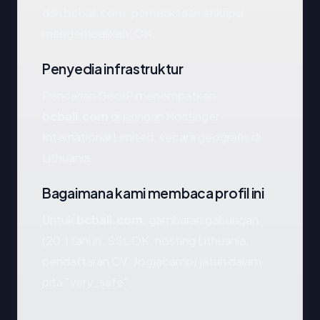
dan bcbali.com, pemeriksaan enkripsi
mengembalikan: OK.
Penyedia infrastruktur
Pencarian GeoIP menempatkan
bcbali.com
di jaringan Hostinger
International Limited, secara geografis di
Lithuania.
Bagaimana kami membaca profil ini
Untuk
bcbali.com
, gambaran gabungan
(20.1 tahun, SSL OK, hosting Lithuania,
pendaftaran CV. Jogjacamp) jatuh dalam
pita "very_safe".