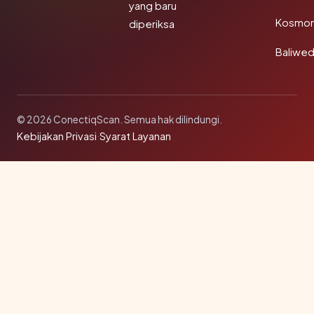
yang baru
Kosmon
diperiksa
Baliwe
© 2026 ConectiqScan. Semua hak dilindungi.
Kebijakan Privasi
·
Syarat Layanan