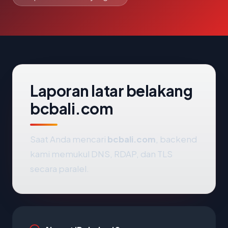
Laporan latar belakang
bcbali.com
Saat Anda mencari
bcbali.com
, backend
kami memukul DNS, RDAP, dan TLS
secara paralel.