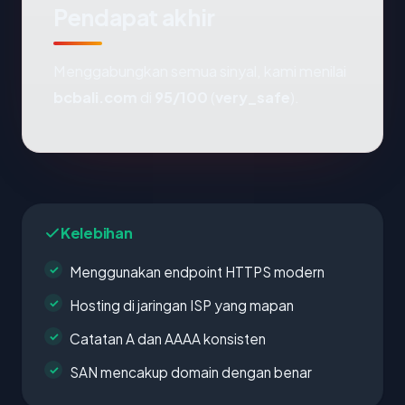
Pendapat akhir
Menggabungkan semua sinyal, kami menilai
bcbali.com
di
95/100
(
very_safe
).
Kelebihan
Menggunakan endpoint HTTPS modern
Hosting di jaringan ISP yang mapan
Catatan A dan AAAA konsisten
SAN mencakup domain dengan benar