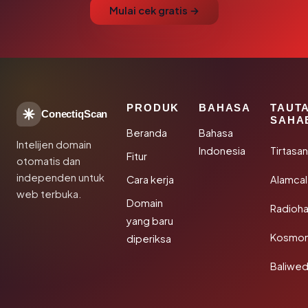
Mulai cek gratis →
PRODUK
BAHASA
TAUT
ConectiqScan
SAHA
Beranda
Bahasa
Intelijen domain
Indonesia
Tirtasa
Fitur
otomatis dan
independen untuk
Cara kerja
Alamca
web terbuka.
Domain
Radioh
yang baru
Kosmon
diperiksa
Baliwe