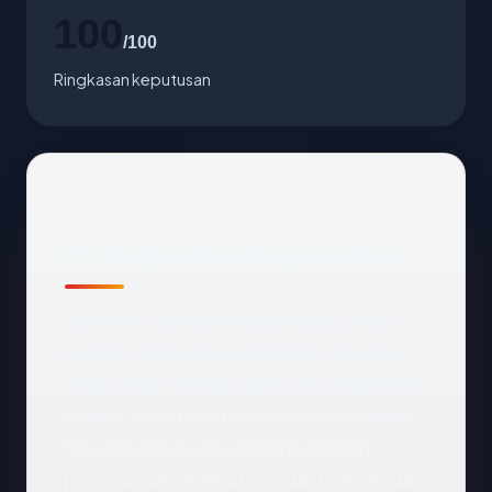
100
/100
Ringkasan keputusan
Profil Bechtel Corporation
Bechtel Corporation adalah perusahaan
konstruksi dan rekayasa terkemuka yang
berdiri sejak 1898 dan bermarkas di Amerika
Serikat. Situs bechtel.com mencerminkan
reputasi global perusahaan ini dengan
penggunaan sertifikat SSL dari DigiCert dan