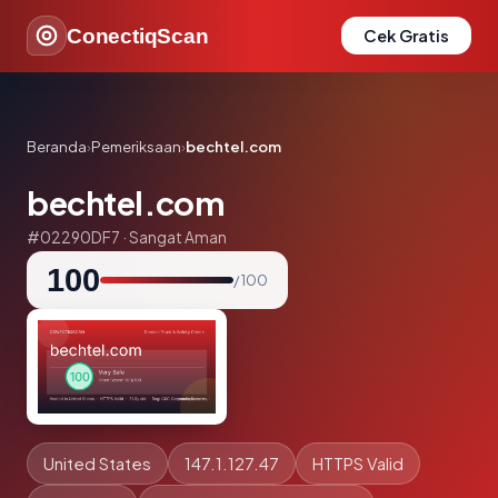
ConectiqScan
Cek Gratis
Beranda
›
Pemeriksaan
›
bechtel.com
bechtel.com
#02290DF7 · Sangat Aman
100
/ 100
United States
147.1.127.47
HTTPS Valid