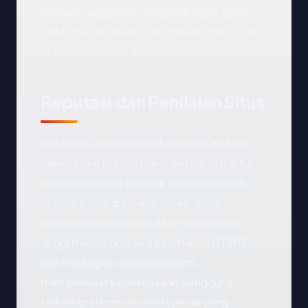
domain yang sudah terdaftar sejak tahun
1994, menandakan keberadaan online yang
stabil dan terpercaya.
Reputasi dan Penilaian Situs
Bechtel Corporation dikenal secara luas
dalam industri konstruksi dan infrastruktur
sebagai pemimpin pasar dengan proyek-
proyek besar di seluruh dunia. Situs
bechtel.com menunjukkan kredibilitas
tinggi melalui proteksi keamanan HTTPS
dan hosting di organisasi resmi,
memperkuat kepercayaan pengguna
terhadap informasi dan layanan yang