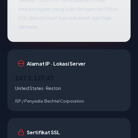
kepercayaan yang kuat dengan sertifikat
SSL dan domain berusia lebih dari tiga
dekade.
Alamat IP · Lokasi Server
147.1.127.47
United States · Reston
ISP / Penyedia:
Bechtel Corporation
Sertifikat SSL