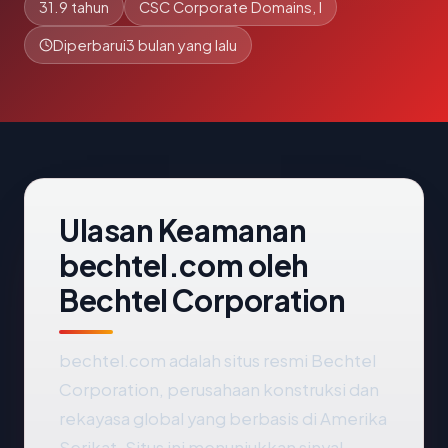
31.9 tahun
CSC Corporate Domains, I
Diperbarui
3 bulan yang lalu
Ulasan Keamanan
bechtel.com oleh
Bechtel Corporation
bechtel.com adalah situs resmi Bechtel
Corporation, perusahaan konstruksi dan
rekayasa global yang berbasis di Amerika
Serikat. Situs ini menunjukkan sinyal