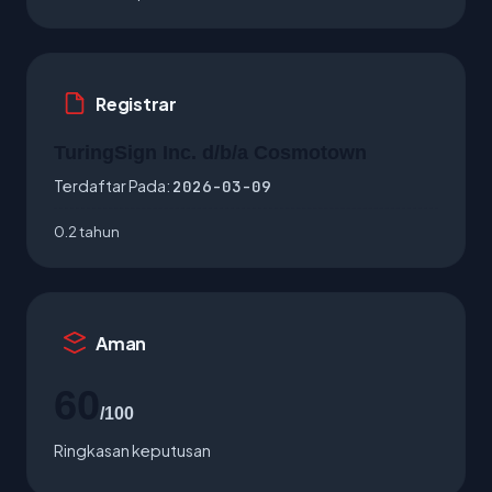
Registrar
TuringSign Inc. d/b/a Cosmotown
Terdaftar Pada:
2026-03-09
0.2 tahun
Aman
60
/100
Ringkasan keputusan