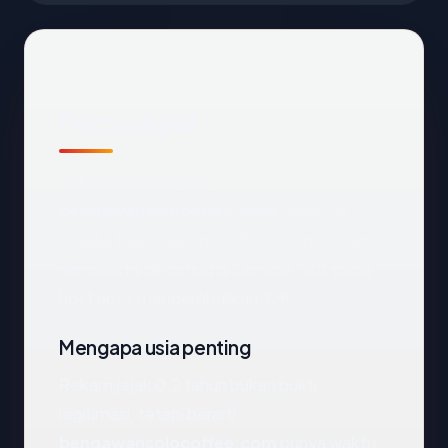
Fakta cepat
Sebelum mendalam:
bengawansolocoffee.com
terdaftar
melalui TuringSign Inc. d/b/a Cosmotown
dan saat ini dihosting di Canada. SSL pada
host apex mengembalikan: OK.
Mengapa usia penting
Rekam jejak 0.2 tahun bukan bukti
legitimasi, tetapi berarti
bengawansolocoffee.com
punya waktu