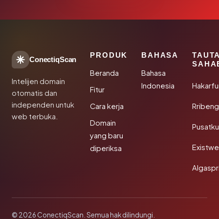
PRODUK
BAHASA
TAUT
ConectiqScan
SAHA
Beranda
Bahasa
Intelijen domain
Indonesia
Hakarfu
Fitur
otomatis dan
independen untuk
Cara kerja
Rribeng
web terbuka.
Domain
Pusatk
yang baru
Existw
diperiksa
Algaspr
© 2026 ConectiqScan. Semua hak dilindungi.