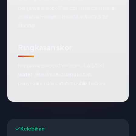
bengawansolocoffee.com mencerminkan
apakah ia mengikuti praktik infrastruktur
standar.
Ringkasan skor
bengawansolocoffee.com → 60/100
(
safe
). Nilai dihitung ulang setiap
penyegaran dari catatan publik terbaru.
Kelebihan