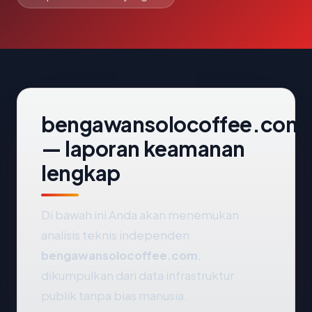
bengawansolocoffee.com
— laporan keamanan
lengkap
Di bawah ini Anda akan menemukan
analisis teknis independen
bengawansolocoffee.com
,
dikumpulkan dari data infrastruktur
publik tanpa bias manusia.