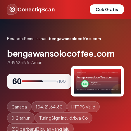
ConectiqScan
Cek Gratis
Beranda
›
Pemeriksaan
›
bengawansolocoffee.com
bengawansolocoffee.com
#49623196 · Aman
60
/ 100
Canada
104.21.64.80
HTTPS Valid
0.2 tahun
TuringSign Inc. d/b/a Co
Diperbarui
3 bulan yang lalu