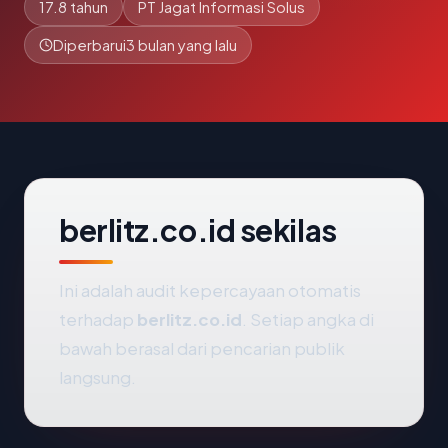
17.8 tahun
PT Jagat Informasi Solus
Diperbarui
3 bulan yang lalu
berlitz.co.id sekilas
Ini adalah audit kepercayaan otomatis
terhadap
berlitz.co.id
. Setiap angka di
bawah berasal dari pencarian publik
langsung.