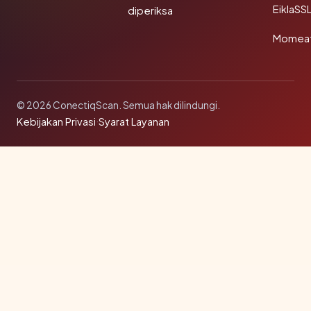
EiklaSS
diperiksa
Momea
© 2026 ConectiqScan. Semua hak dilindungi.
Kebijakan Privasi
·
Syarat Layanan