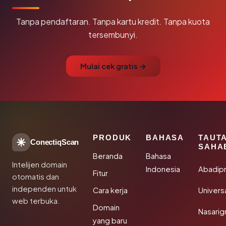
Tanpa pendaftaran. Tanpa kartu kredit. Tanpa kuota
tersembunyi.
Mulai cek gratis →
PRODUK
BAHASA
TAUT
ConectiqScan
SAHA
Beranda
Bahasa
Intelijen domain
Indonesia
Abadip
Fitur
otomatis dan
independen untuk
Cara kerja
Univer
web terbuka.
Domain
Nasarig
yang baru