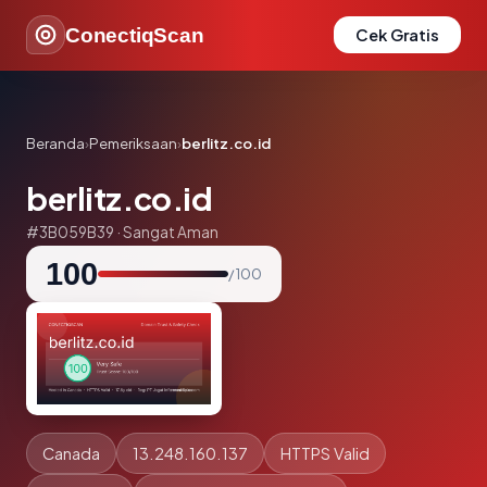
ConectiqScan
Cek Gratis
Beranda
›
Pemeriksaan
›
berlitz.co.id
berlitz.co.id
#3B059B39 · Sangat Aman
100
/ 100
Canada
13.248.160.137
HTTPS Valid