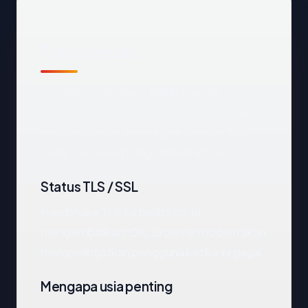
Fakta cepat
Sebelum mendalam:
berlitz.co.id
terdaftar melalui PT Jagat Informasi Solusi
(int) dan saat ini dihosting di Canada. SSL
pada host apex mengembalikan: OK.
Status TLS / SSL
Handshake TLS ke berlitz.co.id
mengembalikan: OK. Browser modern akan
memperingatkan pengguna ketika ini gagal.
Mengapa usia penting