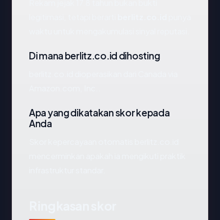
Rekam jejak 17.8 tahun bukan bukti
legitimasi, tetapi berarti
berlitz.co.id
punya
waktu untuk mengakumulasi sinyal reputasi.
Di mana berlitz.co.id dihosting
berlitz.co.id dioperasikan dari Canada via
Amazon.com, Inc..
Apa yang dikatakan skor kepada
Anda
Skor kepercayaan otomatis berlitz.co.id
mencerminkan apakah ia mengikuti praktik
infrastruktur standar.
Ringkasan skor