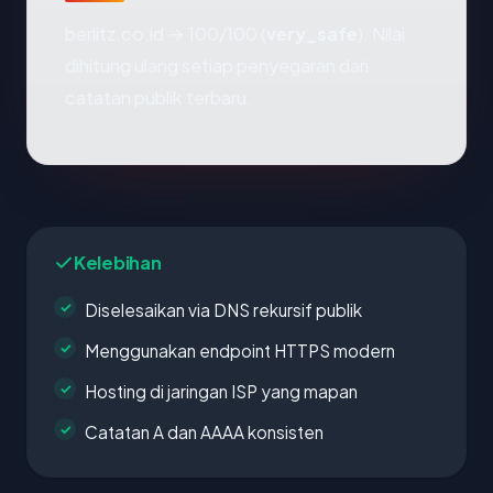
berlitz.co.id → 100/100 (
very_safe
). Nilai
dihitung ulang setiap penyegaran dari
catatan publik terbaru.
Kelebihan
Diselesaikan via DNS rekursif publik
Menggunakan endpoint HTTPS modern
Hosting di jaringan ISP yang mapan
Catatan A dan AAAA konsisten