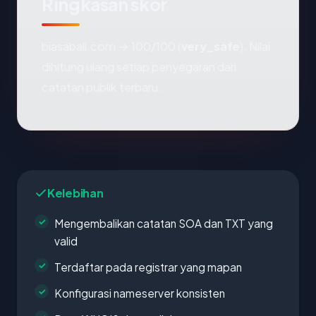
Ringkasan skor
biasabali.com → 100/100 (
very_safe
). Nilai
dihitung ulang setiap penyegaran dari
catatan publik terbaru.
Kelebihan
Mengembalikan catatan SOA dan TXT yang
valid
Terdaftar pada registrar yang mapan
Konfigurasi nameserver konsisten