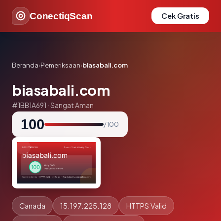
ConectiqScan
Cek Gratis
Beranda
›
Pemeriksaan
›
biasabali.com
biasabali.com
#1BB1A691 · Sangat Aman
100
/ 100
Canada
15.197.225.128
HTTPS Valid