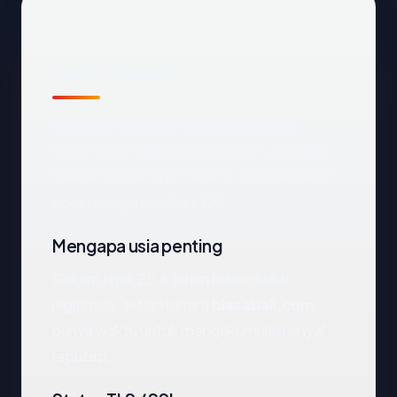
Fakta cepat
Sebelum mendalam:
biasabali.com
terdaftar melalui GoDaddy.com, LLC dan
saat ini dihosting di Canada. SSL pada host
apex mengembalikan: OK.
Mengapa usia penting
Rekam jejak 25.6 tahun bukan bukti
legitimasi, tetapi berarti
biasabali.com
punya waktu untuk mengakumulasi sinyal
reputasi.