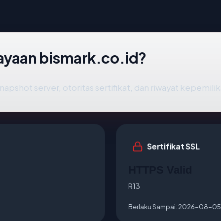
ayaan bismark.co.id?
napshot server, otoritas sertifikat, dan riwayat kepemilik
Sertifikat SSL
HTTPS Valid
R13
Berlaku Sampai:
2026-08-05