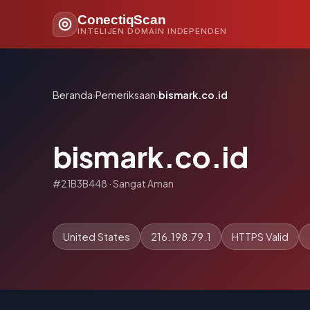
ConectiqScan
INTELIJEN DOMAIN INDEPENDEN
Beranda
›
Pemeriksaan
›
bismark.co.id
bismark.co.id
#21B3B448 · Sangat Aman
United States
216.198.79.1
HTTPS Valid