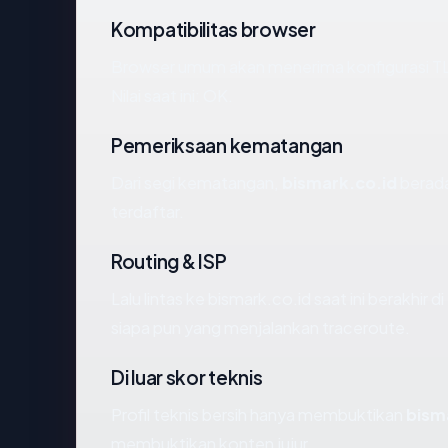
Kompatibilitas browser
Browser umum akan menerima konfigurasi TL
Nilai saat ini: OK.
Pemeriksaan kematangan
Dari segi kematangan,
bismark.co.id
berada
terdaftar.
Routing & ISP
Lalu lintas ke bismark.co.id saat ini berakhir 
siapa pun yang menjalankan traceroute.
Di luar skor teknis
Profil teknis bersih hanya membuktikan
bism
membuktikan konten jujur.