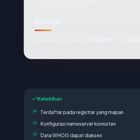
Intinya
bismark.co.id berakhir di
100/100
— itu
very
Kelebihan
Terdaftar pada registrar yang mapan
Konfigurasi nameserver konsisten
Data WHOIS dapat diakses