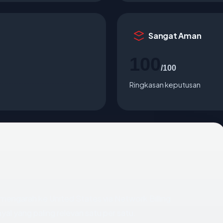
Sangat Aman
100
/100
Ringkasan keputusan
mengarah ke United States via Network Billing
al yang paling relevan satu per satu.