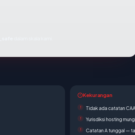
_safe
dalam skala kami.
Kekurangan
Tidak ada catatan CA
Yurisdiksi hosting mun
Catatan A tunggal — ta