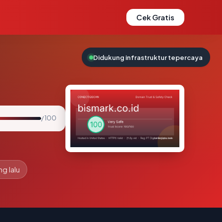
Cek Gratis
Didukung infrastruktur tepercaya
/ 100
ng lalu