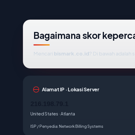
Bagaimana skor keperc
Mencari
bismark.co.id
? Di bawah adalah s
Alamat IP · Lokasi Server
216.198.79.1
United States · Atlanta
ISP / Penyedia:
Network Billing Systems