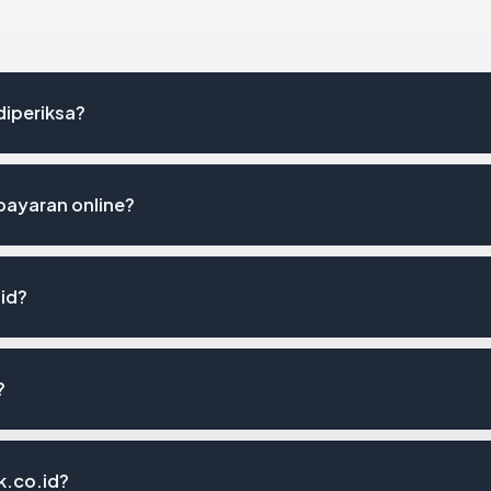
diperiksa?
bayaran online?
id?
?
k.co.id?