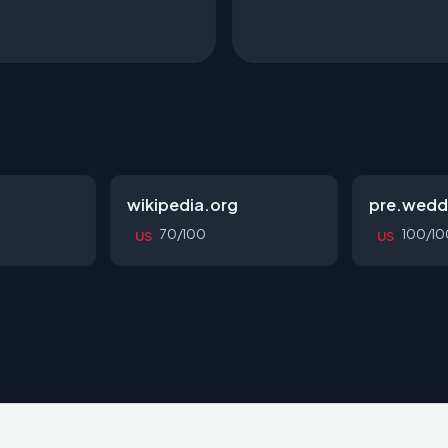
wikipedia.org
pre.wedd
70/100
100/10
US
US