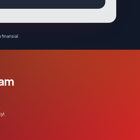
 finansial.
lam
yi.