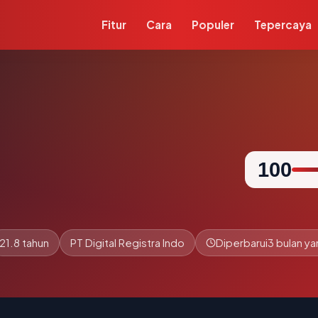
Fitur
Cara
Populer
Tepercaya
100
21.8 tahun
PT Digital Registra Indo
Diperbarui
3 bulan ya