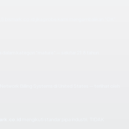
S bismark.co.id jika probe kami mengembalikan "OK".
 dalam kategori "mature" — sekitar 21.8 tahun
di Network Billing Systems di United States — terlihat oleh
ark.co.id
mengikuti standar pipa industri. TIDAK