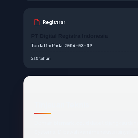
Registrar
PT Digital Registra Indonesia
Terdaftar Pada:
2004-08-09
21.8 tahun
Tinjauan Teknis
Domain
bismark.co.id
dapat dijangkau dan 
Systems. Di bawah kami menelusuri sinyal-siny