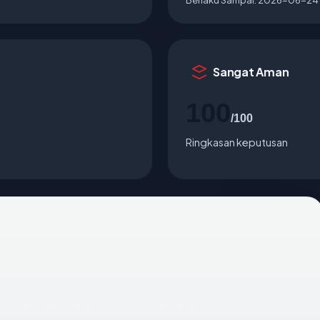
Sangat Aman
100
/100
Ringkasan keputusan
scopesteel.com
, kami mengekstrak empat anchor: