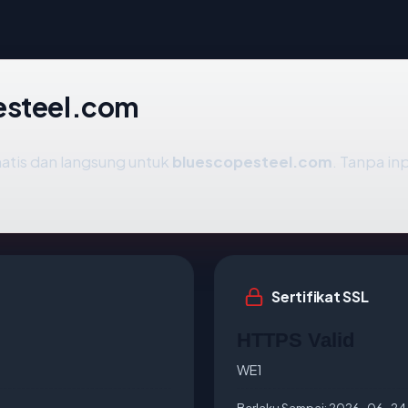
esteel.com
atis dan langsung untuk
bluescopesteel.com
. Tanpa in
Sertifikat SSL
HTTPS Valid
WE1
Berlaku Sampai:
2026-06-24