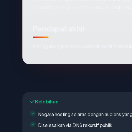
pendaftaran Key-Systems GmbH) jatuh dalam
Pendapat akhir
Menggabungkan semua sinyal, kami menilai
b
Kelebihan
Negara hosting selaras dengan audiens yan
Diselesaikan via DNS rekursif publik