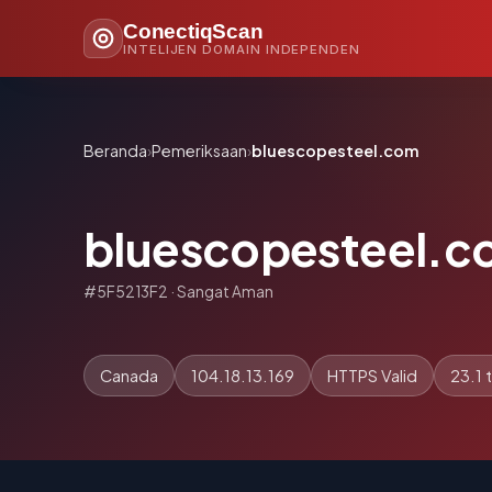
ConectiqScan
INTELIJEN DOMAIN INDEPENDEN
Beranda
›
Pemeriksaan
›
bluescopesteel.com
bluescopesteel.
#5F5213F2 · Sangat Aman
Canada
104.18.13.169
HTTPS Valid
23.1 