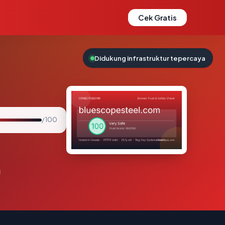
Cek Gratis
Didukung infrastruktur tepercaya
/ 100