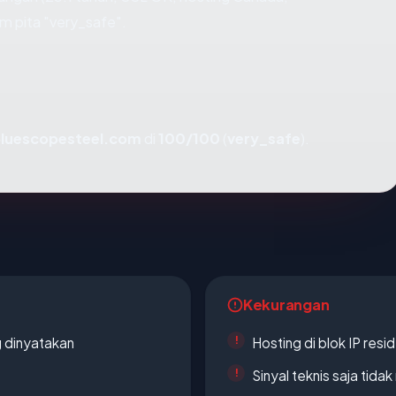
 pita "very_safe".
luescopesteel.com
di
100/100
(
very_safe
).
Kekurangan
g dinyatakan
Hosting di blok IP resi
Sinyal teknis saja tid