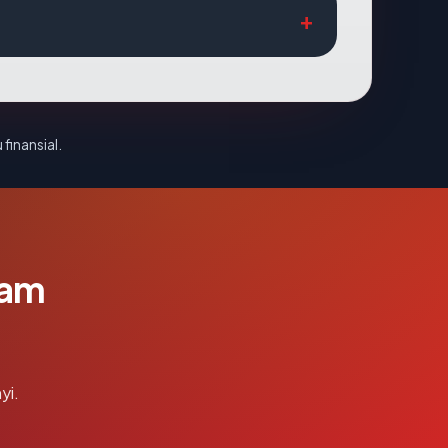
 finansial.
lam
yi.