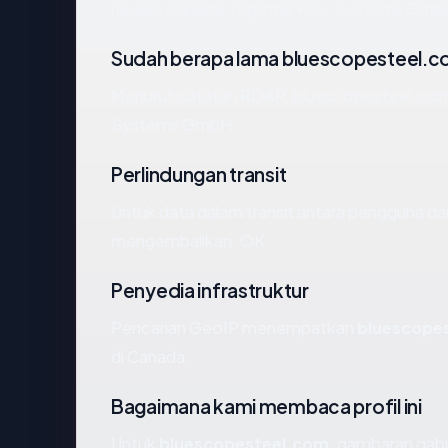
negara Canada, registrar Key-Systems GmbH, 
Sudah berapa lama bluescopesteel.
Menurut catatan RDAP, bluescopesteel.com di
Systems GmbH.
Perlindungan transit
Untuk data dalam transit antara pengguna d
mengembalikan: OK.
Penyedia infrastruktur
Pencarian GeoIP menempatkan
bluescope
di Canada.
Bagaimana kami membaca profil ini
Untuk
bluescopesteel.com
, gambaran gab