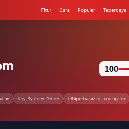
Fitur
Cara
Populer
Tepercaya
com
100
tahun
Key-Systems GmbH
Diperbarui
3 bulan yang lalu