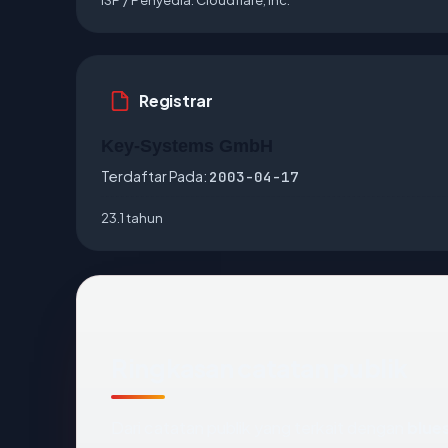
Registrar
Key-Systems GmbH
Terdaftar Pada:
2003-04-17
23.1 tahun
Ringkasan catatan publik
Dari catatan publik yang terkait dengan
blue