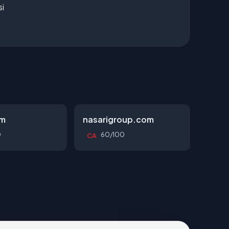
si
om
nasarigroup.com
0
60/100
CA