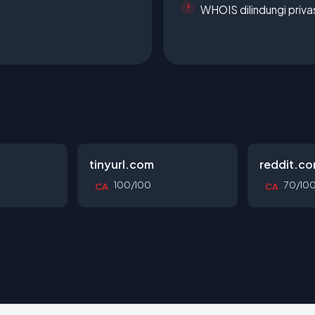
WHOIS dilindungi priva
tinyurl.com
reddit.c
100/100
70/10
CA
CA