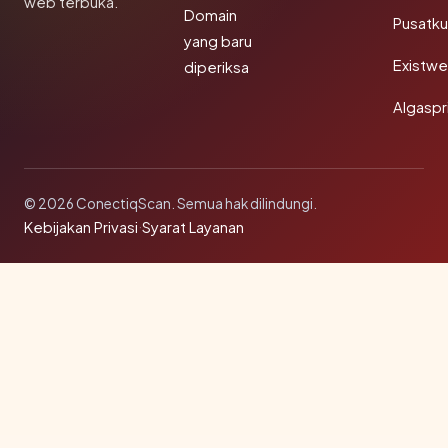
web terbuka.
Domain
Pusatk
yang baru
Existw
diperiksa
Algaspr
© 2026 ConectiqScan. Semua hak dilindungi.
Kebijakan Privasi
·
Syarat Layanan