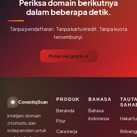
Periksa domain berikutnya
dalam beberapa detik.
Tanpa pendaftaran. Tanpa kartu kredit. Tanpa kuota
tersembunyi.
Mulai cek gratis →
PRODUK
BAHASA
TAUT
ConectiqScan
SAHA
Beranda
Bahasa
Intelijen domain
Indonesia
Hakarfu
Fitur
otomatis dan
independen untuk
Cara kerja
Rribeng