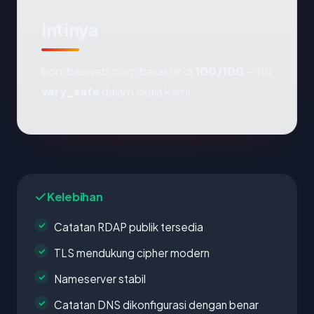
Intinya
bombasweb.com berakhir di
100/100
— itu
very_safe
dalam skala kami.
Kelebihan
Catatan RDAP publik tersedia
TLS mendukung cipher modern
Nameserver stabil
Catatan DNS dikonfigurasi dengan benar