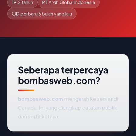
19.2 tahun
PT Ardh Global Indonesia
Diperbarui
3 bulan yang lalu
Seberapa terpercaya
bombasweb.com?
bombasweb.com
mengarah ke server di
Canada. Ini yang diungkap catatan publik
dan sertifikatnya.