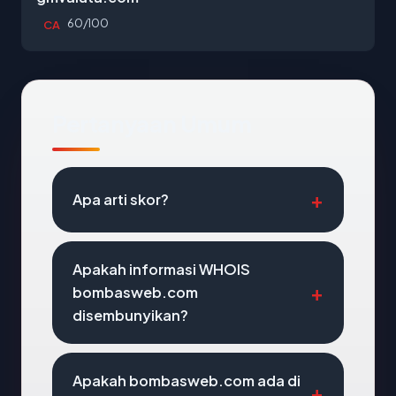
60/100
CA
Pertanyaan Umum
Apa arti skor?
Apakah informasi WHOIS
bombasweb.com
disembunyikan?
Apakah bombasweb.com ada di