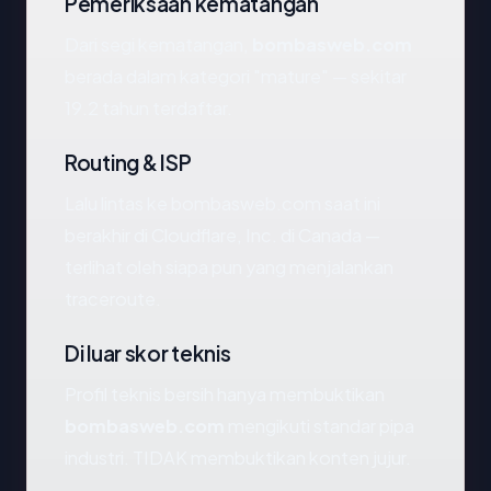
Pemeriksaan kematangan
Dari segi kematangan,
bombasweb.com
berada dalam kategori "mature" — sekitar
19.2 tahun terdaftar.
Routing & ISP
Lalu lintas ke bombasweb.com saat ini
berakhir di Cloudflare, Inc. di Canada —
terlihat oleh siapa pun yang menjalankan
traceroute.
Di luar skor teknis
Profil teknis bersih hanya membuktikan
bombasweb.com
mengikuti standar pipa
industri. TIDAK membuktikan konten jujur.