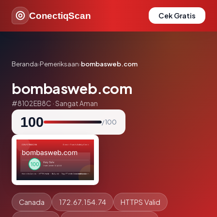
ConectiqScan
Cek Gratis
Beranda
›
Pemeriksaan
›
bombasweb.com
bombasweb.com
#8102EB8C · Sangat Aman
100
/ 100
Canada
172.67.154.74
HTTPS Valid