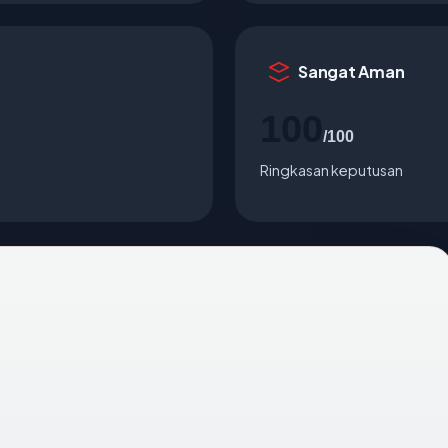
Sangat Aman
100
/100
Ringkasan keputusan
egara Canada, usia 12.9 tahun, SSL OK, registrar