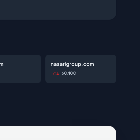
om
nasarigroup.com
0
60/100
CA