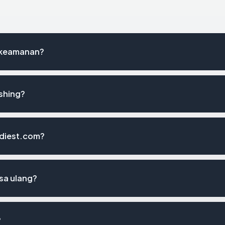
t keamanan?
shing?
ndiest.com?
sa ulang?
?