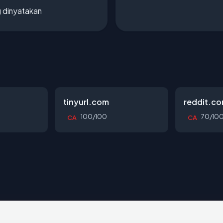
g dinyatakan
tinyurl.com
reddit.c
100/100
70/10
CA
CA