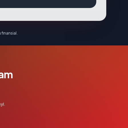
 finansial.
lam
yi.