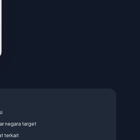
si
uar negara target
t terkait