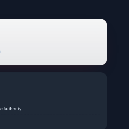
m
.
e Authority