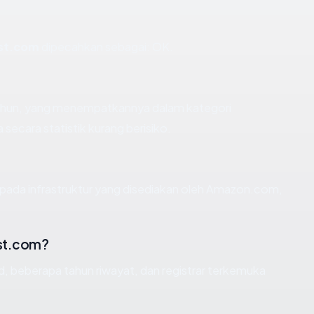
st.com
dipecahkan sebagai: OK.
 tahun, yang menempatkannya dalam kategori
ecara statistik kurang berisiko.
 pada infrastruktur yang disediakan oleh Amazon.com,
st.com?
id, beberapa tahun riwayat, dan registrar terkemuka