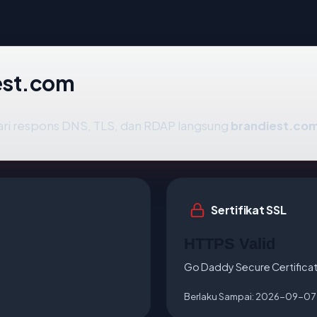
est.com
ari respons DNS, TLS, dan RDAP langsung
brandiest.co
Sertifikat SSL
HTTPS Valid
Go Daddy Secure Certificat
Berlaku Sampai:
2026-09-07