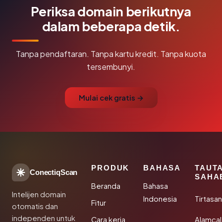
Periksa domain berikutnya
dalam beberapa detik.
Tanpa pendaftaran. Tanpa kartu kredit. Tanpa kuota
tersembunyi.
Mulai cek gratis →
PRODUK
BAHASA
TAUT
ConectiqScan
SAHA
Beranda
Bahasa
Intelijen domain
Indonesia
Tirtasa
Fitur
otomatis dan
independen untuk
Cara kerja
Alamca