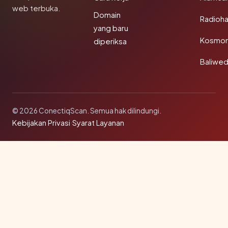
web terbuka.
Domain
Radioh
yang baru
Kosmon
diperiksa
Baliwe
© 2026 ConectiqScan. Semua hak dilindungi.
Kebijakan Privasi
·
Syarat Layanan