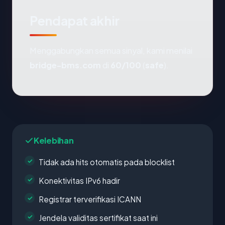
Pendapat akhir
Menggabungkan semua sinyal, kami menilai
bridge-bms.com
di
60/100
(
safe
).
Kelebihan
Tidak ada hits otomatis pada blocklist
Konektivitas IPv6 hadir
Registrar terverifikasi ICANN
Jendela validitas sertifikat saat ini