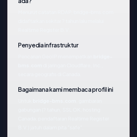
ada?
Menurut catatan RDAP, bridge-bms.com
didaftarkan sekitar ? tahun lalu melalui
Realtime Register B.V..
Penyedia infrastruktur
Pencarian GeoIP menempatkan
bridge-
bms.com
di jaringan Cloudflare, Inc.,
secara geografis di Canada.
Bagaimana kami membaca profil ini
Untuk
bridge-bms.com
, gambaran
gabungan (? tahun, SSL OK, hosting
Canada, pendaftaran Realtime Register
B.V.) jatuh dalam pita "safe".