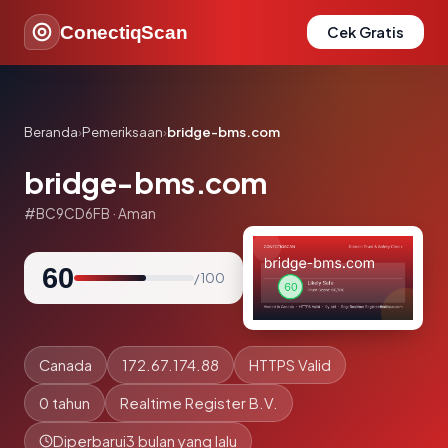
ConectiqScan
Cek Gratis
Beranda
›
Pemeriksaan
›
bridge-bms.com
bridge-bms.com
#BC9CD6FB · Aman
60
/ 100
Canada
172.67.174.88
HTTPS Valid
0 tahun
Realtime Register B.V.
Diperbarui
3 bulan yang lalu