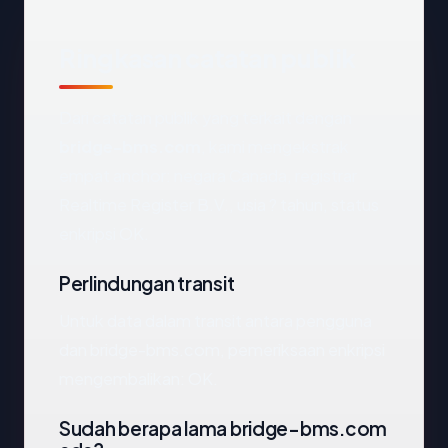
Ringkasan catatan publik
Dari catatan publik yang terkait dengan
bridge-bms.com
, kami mengekstrak
empat anchor: negara Canada, registrar
Realtime Register B.V., usia ? tahun, status
enkripsi OK.
Perlindungan transit
Untuk data dalam transit antara pengguna
dan bridge-bms.com, pemeriksaan enkripsi
mengembalikan: OK.
Sudah berapa lama bridge-bms.com