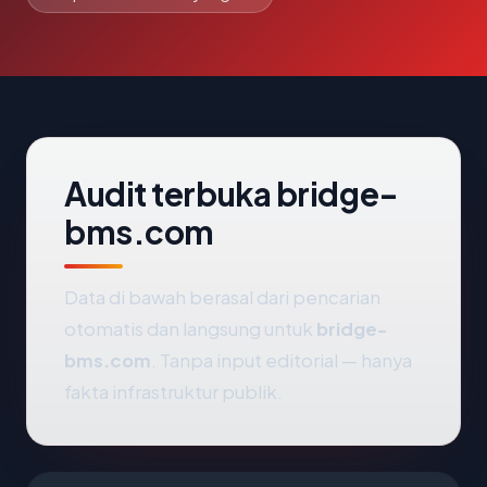
Audit terbuka bridge-
bms.com
Data di bawah berasal dari pencarian
otomatis dan langsung untuk
bridge-
bms.com
. Tanpa input editorial — hanya
fakta infrastruktur publik.