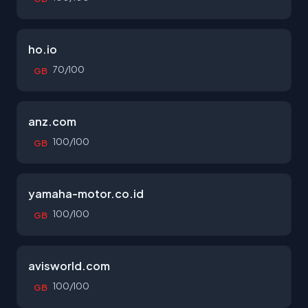
ho.io
70/100
GB
anz.com
100/100
GB
yamaha-motor.co.id
100/100
GB
avisworld.com
100/100
GB