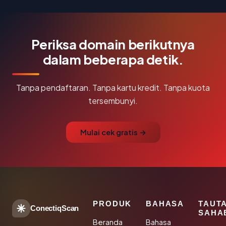
Periksa domain berikutnya
dalam beberapa detik.
Tanpa pendaftaran. Tanpa kartu kredit. Tanpa kuota
tersembunyi.
Mulai cek gratis →
PRODUK
BAHASA
TAUT
ConectiqScan
SAHA
Beranda
Bahasa