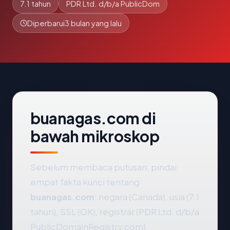
7.1 tahun
PDR Ltd. d/b/a PublicDom
Diperbarui
3 bulan yang lalu
buanagas.com di
bawah mikroskop
Sebelum membaca putusan, pindai
empat fakta kunci tentang
buanagas.com
: negara (Canada), usia (7.1
tahun), SSL (OK), registrar (PDR Ltd. d/b/a
PublicDomainRegistry.com).