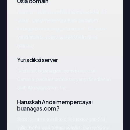
Usia domain
Domain telah terdaftar selama sekitar 7.1
tahun, yang menempatkannya dalam
kategori kematangan "mature". Domain
yang lebih tua secara statistik kurang
berisiko.
Yurisdiksi server
IP di balik
buanagas.com
berada di
Canada, pada infrastruktur yang disediakan
oleh Amazon.com, Inc..
Haruskah Anda mempercayai
buanagas.com?
Skor kami murni teknis. Situs dengan SSL
valid, beberapa tahun riwayat, dan registrar