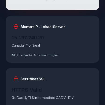
Alamat IP · Lokasi Server
15.197.240.20
Canada · Montreal
ISP / Penyedia:
Amazon.com, Inc.
Sertifikat SSL
HTTPS Valid
GoDaddy TLS Intermediate CA DV - R1v1