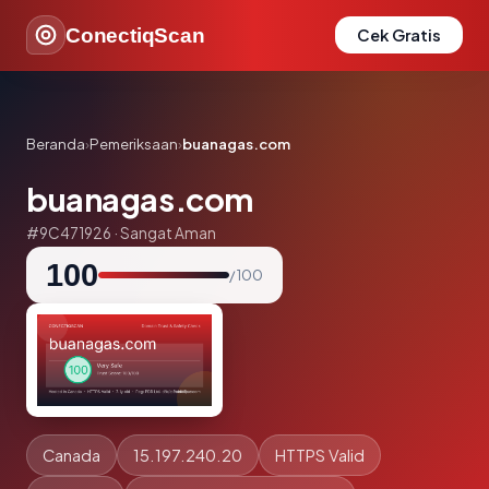
ConectiqScan
Cek Gratis
Beranda
›
Pemeriksaan
›
buanagas.com
buanagas.com
#9C471926 · Sangat Aman
100
/ 100
Canada
15.197.240.20
HTTPS Valid