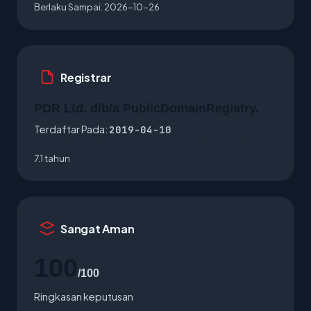
Berlaku Sampai:
2026-10-26
Registrar
PDR Ltd. d/b/a PublicDomainRegistry.
Terdaftar Pada:
2019-04-10
7.1 tahun
Sangat Aman
100
/100
Ringkasan keputusan