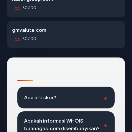
60/100
CA
gmvaluta.com
60/100
CA
Pertanyaan Umum
Apa arti skor?
Apakah informasi WHOIS
buanagas.com disembunyikan?