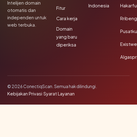
Intelijen domain
Indonesia
Hakarfu
Fitur
otomatis dan
independen untuk
Cara kerja
Rribeng
web terbuka.
Domain
Pusatk
yang baru
Existw
diperiksa
Algaspr
© 2026 ConectiqScan. Semua hak dilindungi.
Kebijakan Privasi
·
Syarat Layanan