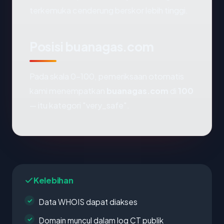
terkemuka cenderung berskor lebih tinggi.
Posisi buanagas.com
Pada skala 0-100, pemeriksaan otomatis
kami menempatkan
buanagas.com
di
100
— itu kategori "very_safe".
Kelebihan
Data WHOIS dapat diakses
Domain muncul dalam log CT publik