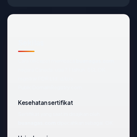
Sekilas
Cara tercepat membaca
buanagas.com
:
negara Canada, usia 7.1 tahun, SSL OK,
registrar PDR Ltd. d/b/a
PublicDomainRegistry.com.
Kesehatan sertifikat
Sertifikat yang saat ini disajikan oleh
buanagas.com
dipecahkan sebagai: OK.