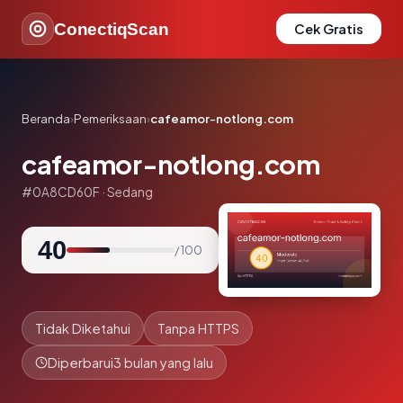
ConectiqScan
Cek Gratis
Beranda
›
Pemeriksaan
›
cafeamor-notlong.com
cafeamor-notlong.com
#0A8CD60F · Sedang
40
/ 100
Tidak Diketahui
Tanpa HTTPS
Diperbarui
3 bulan yang lalu