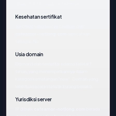
tahun, SSL No, registrar Unknown.
Kesehatan sertifikat
Sertifikat yang saat ini disajikan oleh
cafeamor-notlong.com
dipecahkan
sebagai: No.
Usia domain
Domain telah terdaftar selama sekitar ?
tahun, yang menempatkannya dalam
kategori kematangan "new". Domain yang
lebih tua secara statistik kurang berisiko.
Yurisdiksi server
IP di balik
cafeamor-notlong.com
berada