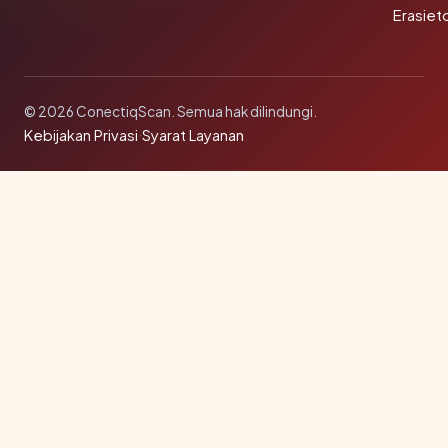
Erasiet
© 2026 ConectiqScan. Semua hak dilindungi.
Kebijakan Privasi
·
Syarat Layanan