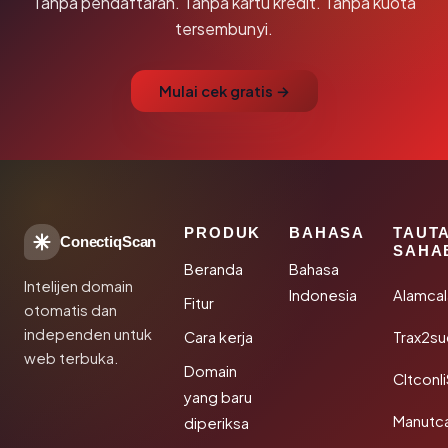
Tanpa pendaftaran. Tanpa kartu kredit. Tanpa kuota
tersembunyi.
Mulai cek gratis →
PRODUK
BAHASA
TAUT
ConectiqScan
SAHA
Beranda
Bahasa
Intelijen domain
Indonesia
Alamca
Fitur
otomatis dan
independen untuk
Cara kerja
Trax2s
web terbuka.
Domain
Cltconl
yang baru
Manutc
diperiksa