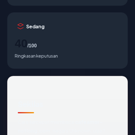
Sedang
40
/100
Ringkasan keputusan
Sekilas
Cara tercepat membaca
cafeamor-
notlong.com
: negara Unknown, usia ?