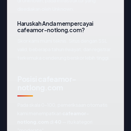
di Unknown, pada infrastruktur yang
disediakan oleh Unknown.
Haruskah Anda mempercayai
cafeamor-notlong.com?
Skor kami murni teknis. Situs dengan SSL
valid, beberapa tahun riwayat, dan registrar
terkemuka cenderung berskor lebih tinggi.
Posisi cafeamor-
notlong.com
Pada skala 0-100, pemeriksaan otomatis
kami menempatkan
cafeamor-
notlong.com
di
40
— itu kategori
"moderate".