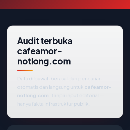
Audit terbuka
cafeamor-
notlong.com
Data di bawah berasal dari pencarian
otomatis dan langsung untuk
cafeamor-
notlong.com
. Tanpa input editorial —
hanya fakta infrastruktur publik.