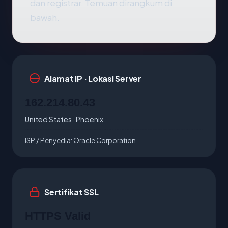
dan registrar. Temuan dirangkum di
bawah.
Alamat IP · Lokasi Server
162.214.80.43
United States · Phoenix
ISP / Penyedia:
Oracle Corporation
Sertifikat SSL
HTTPS Valid