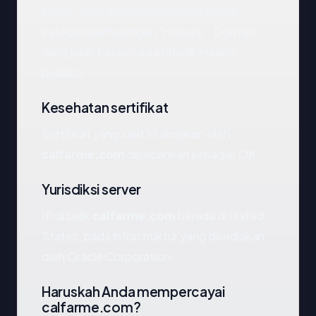
tahun, yang menempatkannya dalam
kategori kematangan "mature". Domain
yang lebih tua secara statistik kurang
berisiko.
Kesehatan sertifikat
Sertifikat yang saat ini disajikan oleh
calfarme.com
dipecahkan sebagai: OK.
Yurisdiksi server
IP di balik
calfarme.com
berada di United
States, pada infrastruktur yang disediakan
oleh Oracle Corporation.
Haruskah Anda mempercayai
calfarme.com?