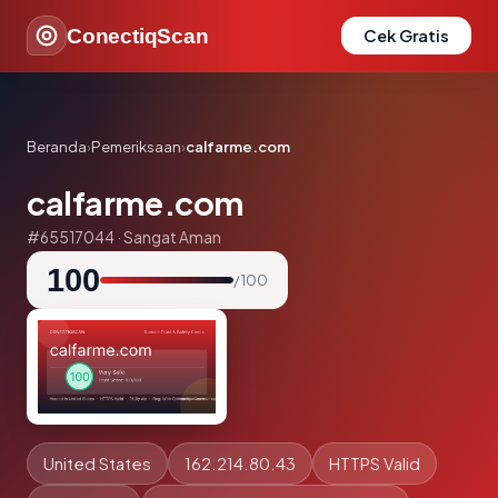
ConectiqScan
Cek Gratis
Beranda
›
Pemeriksaan
›
calfarme.com
calfarme.com
#65517044 · Sangat Aman
100
/ 100
United States
162.214.80.43
HTTPS Valid