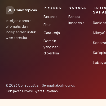
PRODUK
BAHASA
TAUT
ConectiqScan
SAHA
Beranda
Bahasa
Intelijen domain
Indonesia
Radioe
Fitur
otomatis dan
independen untuk
Cara kerja
Nikoya
web terbuka.
Domain
Sonorn
yang baru
Kafepi
diperiksa
Leboye
© 2026 ConectiqScan. Semua hak dilindungi.
Kebijakan Privasi
·
Syarat Layanan