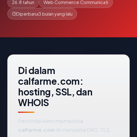
26.8 tahun
Web Commerce Communicati
Diperbarui
3 bulan yang lalu
Di dalam
calfarme.com:
hosting, SSL, dan
WHOIS
Pemindai kami memeriksa
calfarme.com
di metadata DNS, TLS,