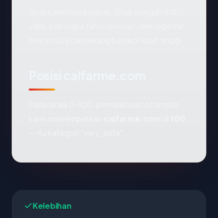
Skor kami murni teknis. Situs dengan SSL
valid, beberapa tahun riwayat, dan registrar
terkemuka cenderung berskor lebih tinggi.
Posisi calfarme.com
Pada skala 0-100, pemeriksaan otomatis
kami menempatkan
calfarme.com
di
100
— itu kategori "very_safe".
Kelebihan