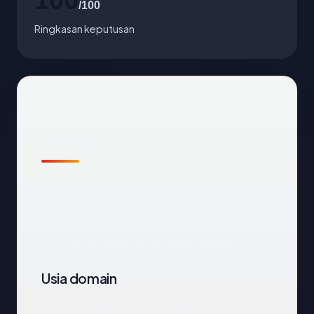
/100
Ringkasan keputusan
Sekilas
Cara tercepat membaca
calfarme.com
:
negara United States, usia 26.8 tahun, SSL
OK, registrar Web Commerce
Communications Limited dba WebNic.cc.
Usia domain
Domain telah terdaftar selama sekitar 26.8