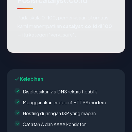
Posisi catalyst.co.id
Pada skala 0-100, pemeriksaan otomatis
kami menempatkan
catalyst.co.id
di
100
— itu kategori "very_safe".
Kelebihan
Diselesaikan via DNS rekursif publik
Menggunakan endpoint HTTPS modern
Hosting di jaringan ISP yang mapan
Catatan A dan AAAA konsisten