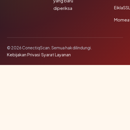
yang baru
EiklaSS
diperiksa
Momea
© 2026 ConectiqScan. Semua hak dilindungi.
Kebijakan Privasi
·
Syarat Layanan