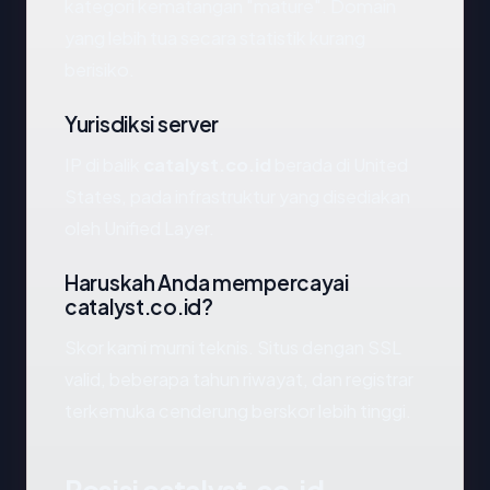
kategori kematangan "mature". Domain
yang lebih tua secara statistik kurang
berisiko.
Yurisdiksi server
IP di balik
catalyst.co.id
berada di United
States, pada infrastruktur yang disediakan
oleh Unified Layer.
Haruskah Anda mempercayai
catalyst.co.id?
Skor kami murni teknis. Situs dengan SSL
valid, beberapa tahun riwayat, dan registrar
terkemuka cenderung berskor lebih tinggi.