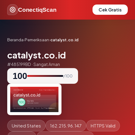
ConectiqScan
Cek Gratis
Beranda
›
Pemeriksaan
›
catalyst.co.id
catalyst.co.id
#485199BD · Sangat Aman
100
/ 100
United States
162.215.96.147
HTTPS Valid