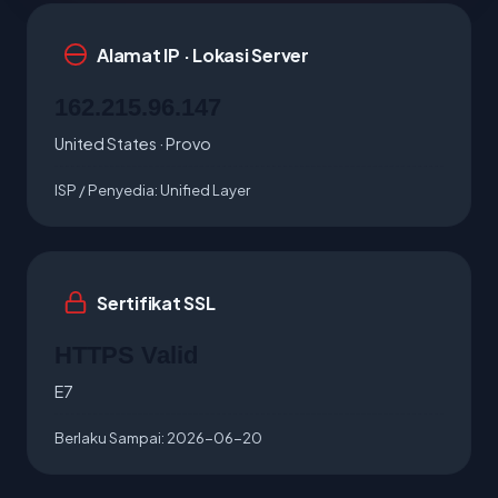
Alamat IP · Lokasi Server
162.215.96.147
United States · Provo
ISP / Penyedia:
Unified Layer
Sertifikat SSL
HTTPS Valid
E7
Berlaku Sampai:
2026-06-20