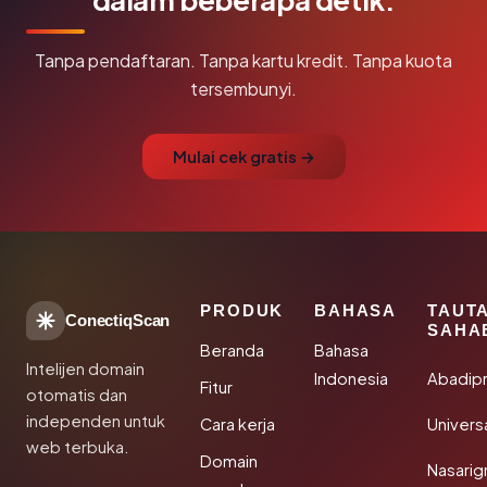
Tanpa pendaftaran. Tanpa kartu kredit. Tanpa kuota
tersembunyi.
Mulai cek gratis →
PRODUK
BAHASA
TAUT
ConectiqScan
SAHA
Beranda
Bahasa
Intelijen domain
Indonesia
Abadip
Fitur
otomatis dan
independen untuk
Cara kerja
Univer
web terbuka.
Domain
Nasarig