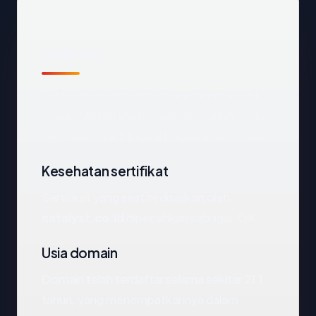
Sekilas
Cara tercepat membaca
catalyst.co.id
:
negara United States, usia 21.1 tahun, SSL
OK, registrar PT Digital Registra Indonesia.
Kesehatan sertifikat
Sertifikat yang saat ini disajikan oleh
catalyst.co.id
dipecahkan sebagai: OK.
Usia domain
Domain telah terdaftar selama sekitar 21.1
tahun, yang menempatkannya dalam