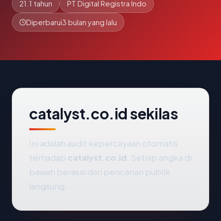
21.1 tahun
PT Digital Registra Indo
Diperbarui
3 bulan yang lalu
catalyst.co.id sekilas
Ini adalah audit kepercayaan otomatis
terhadap
catalyst.co.id
. Setiap angka di
bawah berasal dari pencarian publik
langsung.