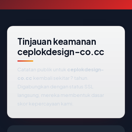
Tinjauan keamanan
ceplokdesign-co.cc
Catatan publik untuk
ceplokdesign-
co.cc
kembali sekitar ? tahun.
Digabungkan dengan status SSL
langsung, mereka membentuk dasar
skor kepercayaan kami.