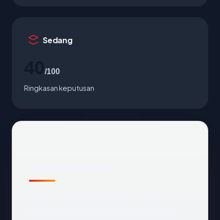
Sedang
40
/100
Ringkasan keputusan
Tinjauan Teknis
Domain
ceplokdesign-co.cc
dapat
dijangkau dan mengarah ke Unknown via