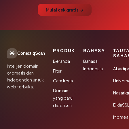
Mulai cek gratis →
PRODUK
BAHASA
TAUT
ConectiqScan
SAHA
Beranda
Bahasa
Intelijen domain
Indonesia
Abadip
Fitur
otomatis dan
independen untuk
Cara kerja
Univer
web terbuka.
Domain
Nasarig
yang baru
EiklaSS
diperiksa
Momea