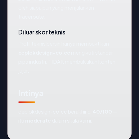
oleh siapa pun yang menjalankan
traceroute.
Di luar skor teknis
Profil teknis bersih hanya membuktikan
ceplokdesign-co.cc
mengikuti standar
pipa industri. TIDAK membuktikan konten
jujur.
Intinya
ceplokdesign-co.cc berakhir di
40/100
—
itu
moderate
dalam skala kami.