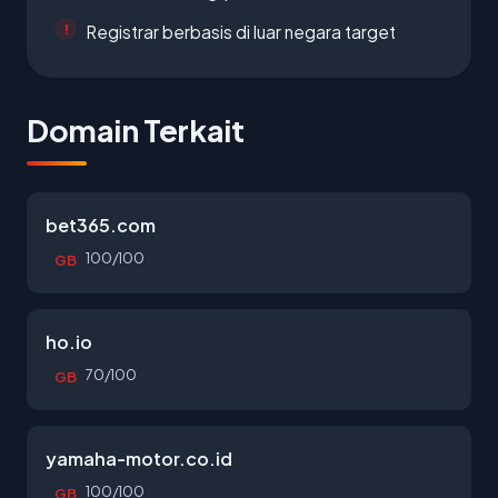
Registrar berbasis di luar negara target
Domain Terkait
bet365.com
100/100
GB
ho.io
70/100
GB
yamaha-motor.co.id
100/100
GB