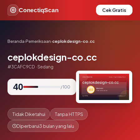
ConectiqScan
Cek Gratis
Beranda
›
Pemeriksaan
›
ceplokdesign-co.cc
ceplokdesign-co.cc
#3CAFC9CD · Sedang
40
/ 100
Tidak Diketahui
Tanpa HTTPS
Diperbarui
3 bulan yang lalu