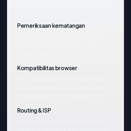
Unknown. Di bawah kami menelusuri sinyal-
sinyal yang paling relevan satu per satu.
Pemeriksaan kematangan
Dari segi kematangan,
ceplokdesign-
co.cc
berada dalam kategori "new" —
sekitar ? tahun terdaftar.
Kompatibilitas browser
Browser umum akan menerima konfigurasi
TLS ceplokdesign-co.cc jika probe kami
mengembalikan "OK". Nilai saat ini: No.
Routing & ISP
Lalu lintas ke ceplokdesign-co.cc saat ini
berakhir di Unknown di Unknown — terlihat