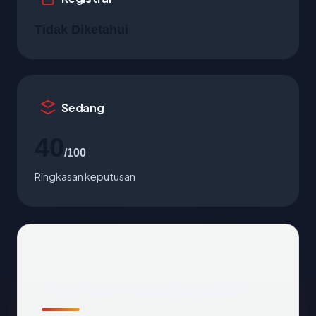
Tidak Diketahui
Sedang
40
/100
Ringkasan keputusan
Ringkasan catatan publik