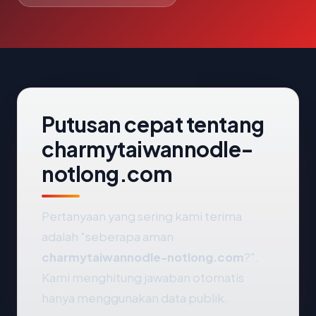
Putusan cepat tentang
charmytaiwannodle-
notlong.com
Pertanyaan yang sering kami terima
adalah "seberapa aman
charmytaiwannodle-notlong.com
?".
Kami menghitung jawaban otomatis
hanya menggunakan data publik.