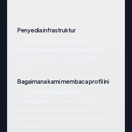
dan charmytaiwannodle-notlong.com,
pemeriksaan enkripsi mengembalikan: No.
Penyedia infrastruktur
Pencarian GeoIP menempatkan
charmytaiwannodle-notlong.com
di
jaringan Unknown, secara geografis di
Unknown.
Bagaimana kami membaca profil ini
Untuk
charmytaiwannodle-
notlong.com
, gambaran gabungan (?
tahun, SSL No, hosting Unknown,
pendaftaran Unknown) jatuh dalam pita
"moderate".