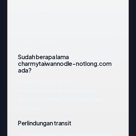
Dari catatan publik yang terkait dengan
charmytaiwannodle-notlong.com
, kami
mengekstrak empat anchor: negara
Unknown, registrar Unknown, usia ? tahun,
status enkripsi No.
Sudah berapa lama
charmytaiwannodle-notlong.com
ada?
Menurut catatan RDAP,
charmytaiwannodle-notlong.com
didaftarkan sekitar ? tahun lalu melalui
Unknown.
Perlindungan transit
Untuk data dalam transit antara pengguna