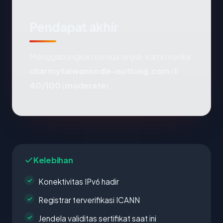
Pendapat akhir
Menggabungkan semua sinyal, kami menilai
charmytaiwannodle-notlong.com
di
40/100
(
moderate
).
Kelebihan
Konektivitas IPv6 hadir
Registrar terverifikasi ICANN
Jendela validitas sertifikat saat ini