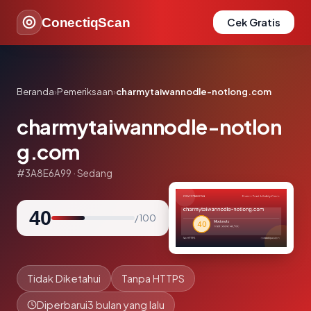
ConectiqScan
Cek Gratis
Beranda
›
Pemeriksaan
›
charmytaiwannodle-notlong.com
charmytaiwannodle-notlon
g.com
#3A8E6A99 · Sedang
40
/ 100
Tidak Diketahui
Tanpa HTTPS
Diperbarui
3 bulan yang lalu