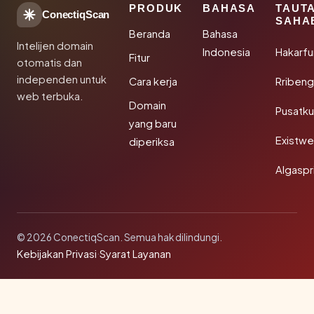
PRODUK
BAHASA
TAUT
ConectiqScan
SAHA
Beranda
Bahasa
Intelijen domain
Indonesia
Hakarfu
Fitur
otomatis dan
independen untuk
Cara kerja
Rribeng
web terbuka.
Domain
Pusatk
yang baru
Existw
diperiksa
Algaspr
© 2026 ConectiqScan. Semua hak dilindungi.
Kebijakan Privasi
·
Syarat Layanan