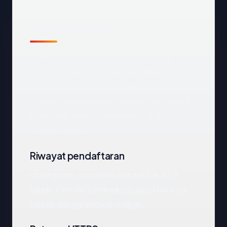
Temuan awal
Pemeriksaan otomatis kami terhadap
chattgroup.com
mengembalikan respons
DNS bersih yang mengarah ke United
States, disajikan oleh Corporation Service
Company, dengan handshake TLS
merespons No.
Riwayat pendaftaran
chattgroup.com telah ada sekitar 30.6
tahun. Domain berumur panjang biasanya
terkait dengan proyek mapan.