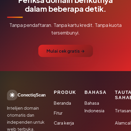
dalam beberapa detik.
Tanpa pendaftaran. Tanpa kartu kredit. Tanpa kuota
tersembunyi.
Mulai cek gratis →
PRODUK
BAHASA
TAUT
ConectiqScan
SAHA
Beranda
Bahasa
Intelijen domain
Indonesia
Tirtasa
Fitur
otomatis dan
independen untuk
Cara kerja
Alamca
web terbuka.