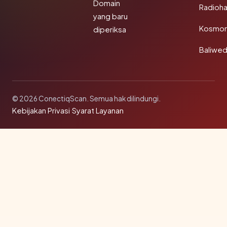
Domain
Radioh
yang baru
Kosmon
diperiksa
Baliwe
© 2026 ConectiqScan. Semua hak dilindungi.
Kebijakan Privasi
·
Syarat Layanan