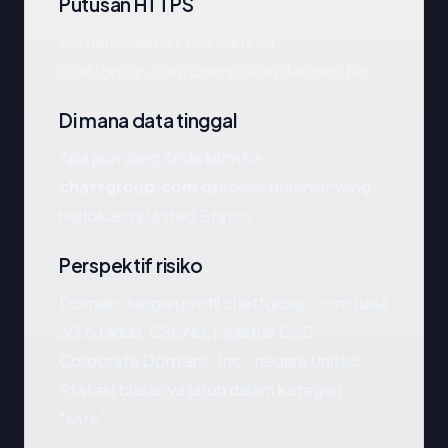
Putusan HTTPS
Pemeriksaan HTTPS kami ke
chattgroup.com disimpulkan dengan: No.
Di mana data tinggal
Apa pun yang Anda kirim ke
chattgroup.com
diproses di server yang
berlokasi di United States.
Perspektif risiko
Domain dengan profil chattgroup.com (usia
30.6 tahun, SSL No, registrar CSC
Corporate Domains, Inc., negara United
States) biasanya jatuh dalam kategori
"safe".