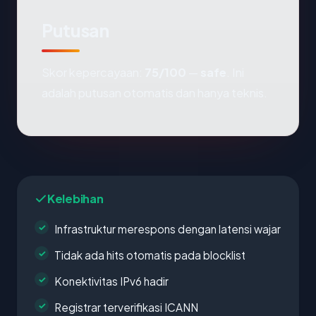
Putusan
Skor kepercayaan:
75/100
—
safe
. Ini
adalah putusan otomatis dan hanya teknis.
Kelebihan
Infrastruktur merespons dengan latensi wajar
Tidak ada hits otomatis pada blocklist
Konektivitas IPv6 hadir
Registrar terverifikasi ICANN