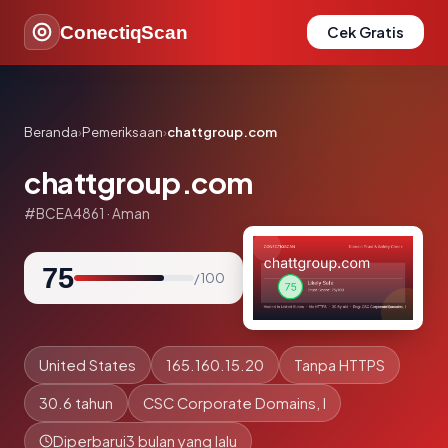
ConectiqScan
Cek Gratis
Beranda
›
Pemeriksaan
›
chattgroup.com
chattgroup.com
#BCEA4861 · Aman
75
/ 100
United States
165.160.15.20
Tanpa HTTPS
30.6 tahun
CSC Corporate Domains, I
Diperbarui
3 bulan yang lalu