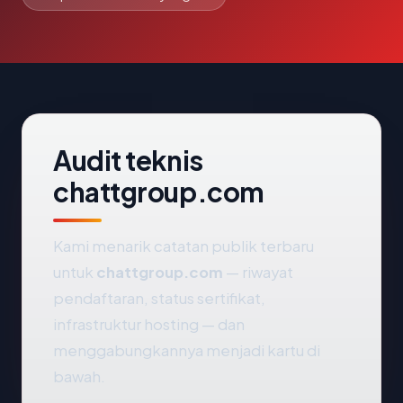
Audit teknis
chattgroup.com
Kami menarik catatan publik terbaru
untuk
chattgroup.com
— riwayat
pendaftaran, status sertifikat,
infrastruktur hosting — dan
menggabungkannya menjadi kartu di
bawah.