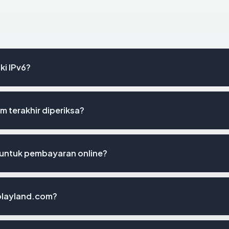
i IPv6?
 terakhir diperiksa?
untuk pembayaran online?
playland.com?