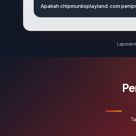
Apakah chipmunksplayland.com penip
Laporan in
Pe
Ta