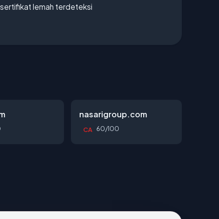
ertifikat lemah terdeteksi
om
nasarigroup.com
0
60/100
CA