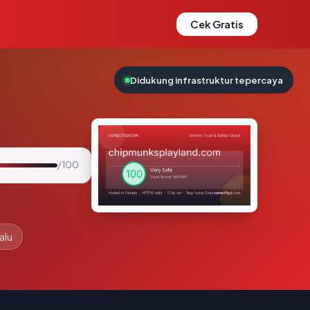
Cek Gratis
Didukung infrastruktur tepercaya
/ 100
alu