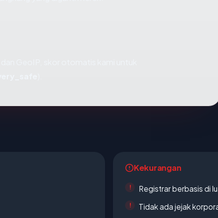
dan GeoIP, skor otomatis kami untuk
very_safe
).
Kekurangan
Registrar berbasis di l
Tidak ada jejak korpora