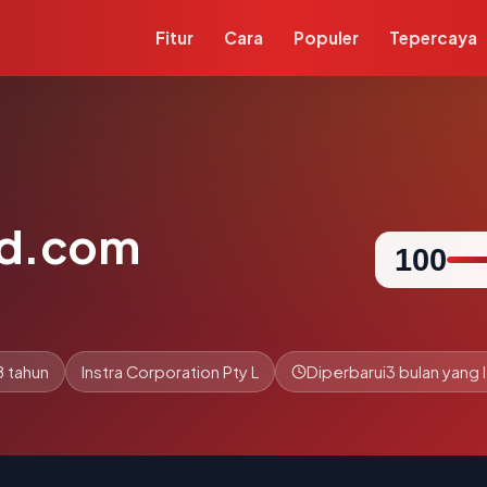
Fitur
Cara
Populer
Tepercaya
nd.com
100
8 tahun
Instra Corporation Pty L
Diperbarui
3 bulan yang l