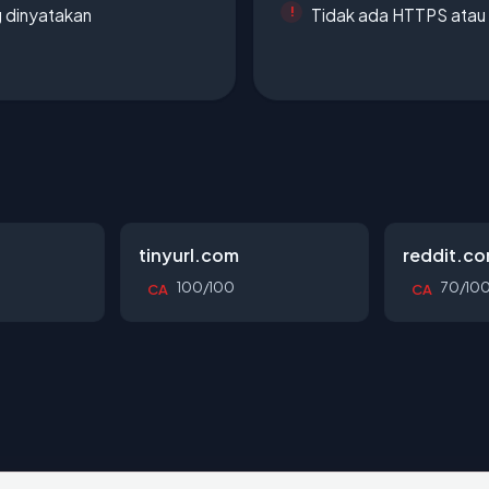
g dinyatakan
Tidak ada HTTPS atau s
tinyurl.com
reddit.c
100/100
70/10
CA
CA