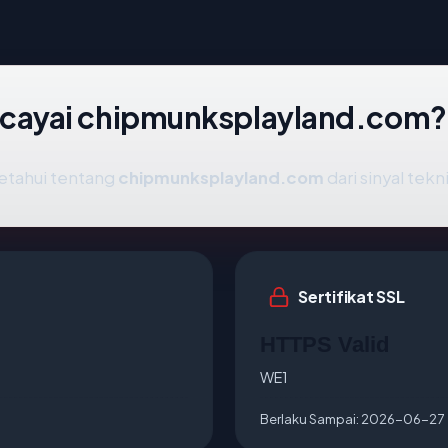
cayai chipmunksplayland.com?
etahui tentang
chipmunksplayland.com
dari sinyal tekn
Sertifikat SSL
HTTPS Valid
WE1
Berlaku Sampai:
2026-06-27