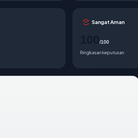
Sangat Aman
100
/100
Ringkasan keputusan
 titik data terpenting adalah negara hosting (Canada),
tion Pty Ltd.).