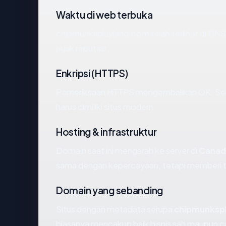
Waktu di web terbuka
chipmunksplayland.com telah terlihat di DNS 
jejak reputasi.
Enkripsi (HTTPS)
Pemeriksaan HTTPS mengembalikan OK. Serti
harus dimiliki situs modern.
Hosting & infrastruktur
Domain saat ini mengarah ke server di
Canad
sama dengan kepercayaan, tetapi memberi ta
Domain yang sebanding
Situs dengan metadata serupa
chipmunksp
biasanya mencakup baik bisnis sah maupun c