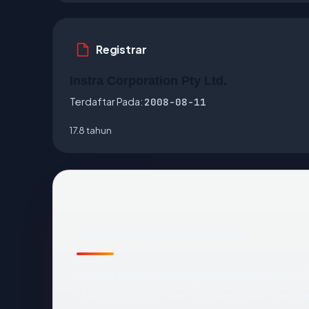
Registrar
Instra Corporation Pty Ltd.
Terdaftar Pada:
2008-08-11
17.8 tahun
Apa yang kami amati
Melihat
chipmunksplayland.com
dari luar,
status SSL (OK), dan registrar (Instra Corpora