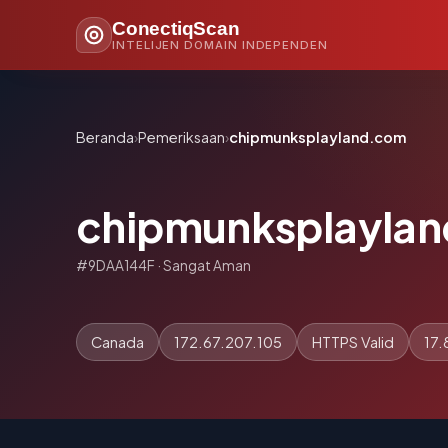
ConectiqScan
INTELIJEN DOMAIN INDEPENDEN
Beranda
›
Pemeriksaan
›
chipmunksplayland.com
chipmunksplayla
#9DAA144F · Sangat Aman
Canada
172.67.207.105
HTTPS Valid
17.