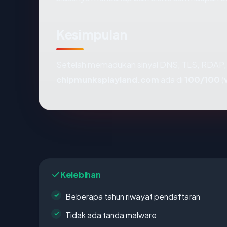
Kesimpulan
Setelah memadukan sinyal DNS, TLS, RDAP, 
chipmunksplayland.com
ada di
100/100
(
Kelebihan
Beberapa tahun riwayat pendaftaran
Tidak ada tanda malware