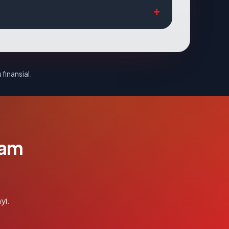
 finansial.
lam
yi.