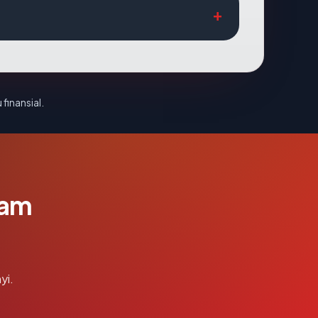
 finansial.
lam
yi.