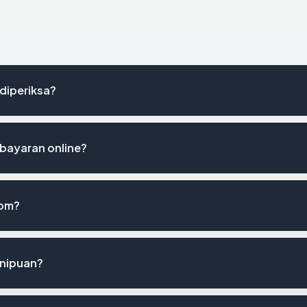
 diperiksa?
bayaran online?
com?
enipuan?