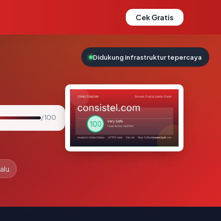
Cek Gratis
Didukung infrastruktur tepercaya
/ 100
alu