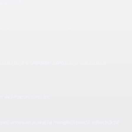
alikan: OK.
likan: OK. Browser modern akan memperingatkan
tetapi berarti
consistel.com
punya waktu untuk
es via Amazon.com, Inc..
ncerminkan apakah ia mengikuti praktik infrastruktur