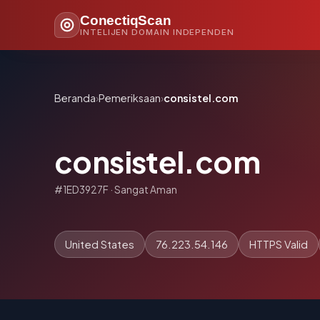
ConectiqScan
INTELIJEN DOMAIN INDEPENDEN
Beranda
›
Pemeriksaan
›
consistel.com
consistel.com
#1ED3927F · Sangat Aman
United States
76.223.54.146
HTTPS Valid