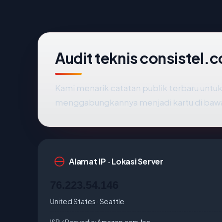
Audit teknis consistel.
Kami menarik catatan publik terbaru untu
menggabungkannya menjadi kartu di baw
Alamat IP · Lokasi Server
76.223.54.146
United States · Seattle
ISP / Penyedia:
Amazon.com, Inc.