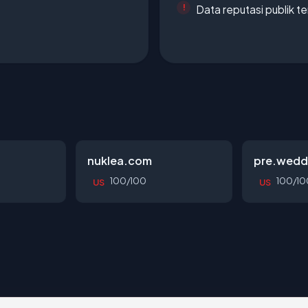
Data reputasi publik t
nuklea.com
pre.wedd
100/100
100/10
US
US