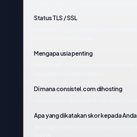
United States. SSL pada host apex mengemb
Status TLS / SSL
Handshake TLS ke consistel.com mengemba
pengguna ketika ini gagal.
Mengapa usia penting
Rekam jejak 24 tahun bukan bukti legitimasi, 
mengakumulasi sinyal reputasi.
Di mana consistel.com dihosting
consistel.com dioperasikan dari United Stat
Apa yang dikatakan skor kepada Anda
Skor kepercayaan otomatis consistel.com me
standar.