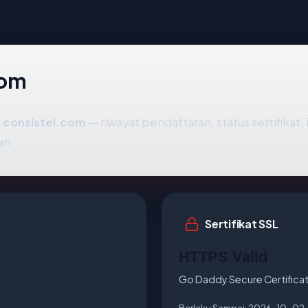
com
k
consistel.com
— riwayat pendaftaran, status sertifikat,
ah.
Sertifikat SSL
HTTPS Valid
Go Daddy Secure Certificat
Berlaku Sampai:
2026-10-02