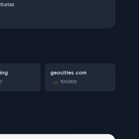
erbatas
ing
geocities.com
0
100/100
US