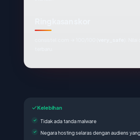
Ringkasan skor
consistel.com → 100/100 (
very_safe
). Nila
terbaru.
Kelebihan
Tidak ada tanda malware
Negara hosting selaras dengan audiens yan