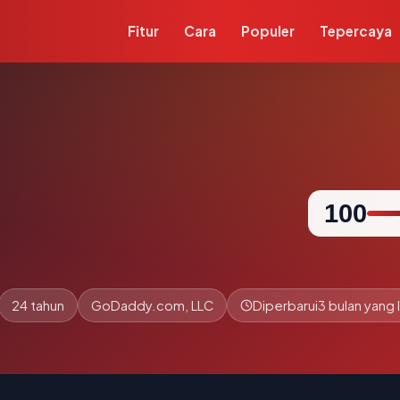
Fitur
Cara
Populer
Tepercaya
100
24 tahun
GoDaddy.com, LLC
Diperbarui
3 bulan yang l