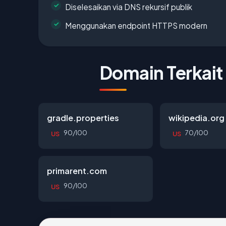
Diselesaikan via DNS rekursif publik
Menggunakan endpoint HTTPS modern
Domain Terkait
gradle.properties
wikipedia.org
90/100
70/100
US
US
primarent.com
90/100
US