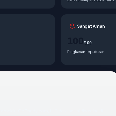
Sangat Aman
100
/100
Ringkasan keputusan
ar melalui GoDaddy.com, LLC dan saat ini dihosting di