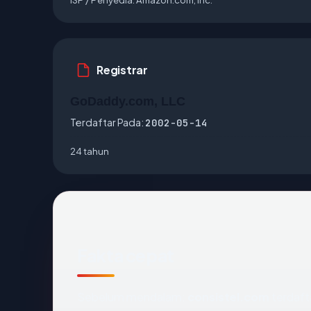
Registrar
GoDaddy.com, LLC
Terdaftar Pada:
2002-05-14
24 tahun
Fakta cepat
Sebelum mendalam:
consistel.com
terdaft