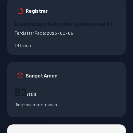
Registrar
Dreamscape Networks International Pt
Terdaftar Pada:
2025-01-06
1.4 tahun
Sangat Aman
83
/100
Ringkasan keputusan