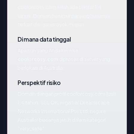
coolorcosy.com telah ada sekitar 1.4
tahun. Domain berumur panjang biasanya
terkait dengan proyek mapan.
Di mana data tinggal
Apa pun yang Anda kirim ke
coolorcosy.com
diproses di server yang
berlokasi di Australia.
Perspektif risiko
Domain dengan profil coolorcosy.com (usia
1.4 tahun, SSL OK, registrar Dreamscape
Networks International Pte Ltd, negara
Australia) biasanya jatuh dalam kategori
"very_safe".