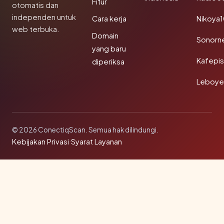
Fitur
otomatis dan
independen untuk
Cara kerja
Nikoya
web terbuka.
Domain
Sonorn
yang baru
Kafepi
diperiksa
Leboye
© 2026 ConectiqScan. Semua hak dilindungi.
Kebijakan Privasi
·
Syarat Layanan