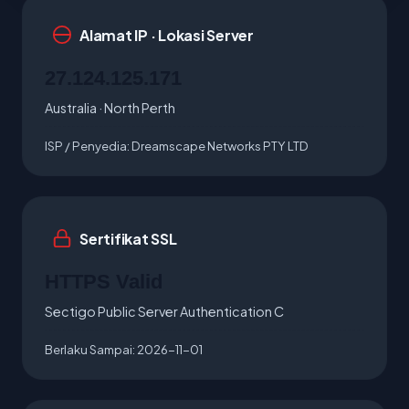
Alamat IP · Lokasi Server
27.124.125.171
Australia · North Perth
ISP / Penyedia:
Dreamscape Networks PTY LTD
Sertifikat SSL
HTTPS Valid
Sectigo Public Server Authentication C
Berlaku Sampai:
2026-11-01