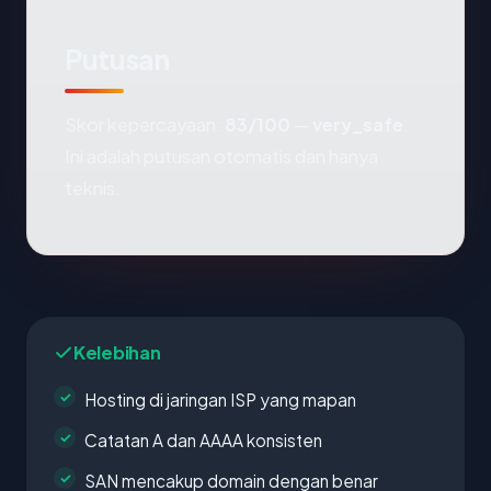
Putusan
Skor kepercayaan:
83/100
—
very_safe
.
Ini adalah putusan otomatis dan hanya
teknis.
Kelebihan
Hosting di jaringan ISP yang mapan
Catatan A dan AAAA konsisten
SAN mencakup domain dengan benar