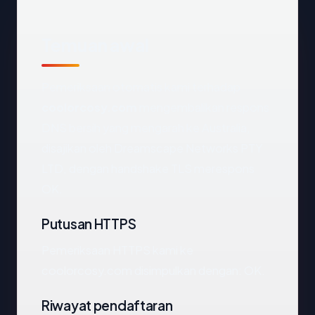
Temuan awal
Pemeriksaan otomatis kami terhadap
coolorcosy.com
mengembalikan respons
DNS bersih yang mengarah ke Australia,
disajikan oleh Dreamscape Networks PTY
LTD, dengan handshake TLS merespons
OK.
Putusan HTTPS
Pemeriksaan HTTPS kami ke
coolorcosy.com disimpulkan dengan: OK.
Riwayat pendaftaran