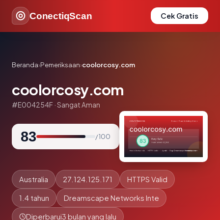
ConectiqScan
Cek Gratis
Beranda
›
Pemeriksaan
›
coolorcosy.com
coolorcosy.com
#E004254F · Sangat Aman
83
/ 100
Australia
27.124.125.171
HTTPS Valid
1.4 tahun
Dreamscape Networks Inte
Diperbarui
3 bulan yang lalu