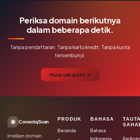
Periksa domain berikutnya
dalam beberapa detik.
Tanpa pendaftaran. Tanpa kartu kredit. Tanpa kuota
tersembunyi.
Mulai cek gratis →
PRODUK
BAHASA
TAUT
ConectiqScan
SAHA
Beranda
Bahasa
Intelijen domain
Indonesia
Radioe