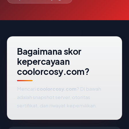
Bagaimana skor
kepercayaan
coolorcosy.com?
Mencari
coolorcosy.com
? Di bawah
adalah snapshot server, otoritas
sertifikat, dan riwayat kepemilikan.